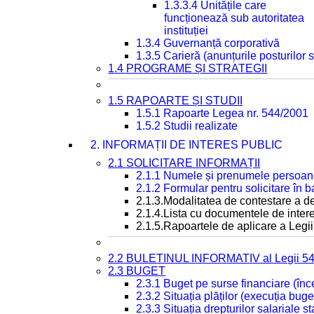
1.3.3.4 Unitățile care
funcționează sub autoritatea
instituției
1.3.4 Guvernanță corporativă
1.3.5 Carieră (anunțurile posturilor
1.4 PROGRAME ȘI STRATEGII
1.5 RAPOARTE ȘI STUDII
1.5.1 Rapoarte Legea nr. 544/2001
1.5.2 Studii realizate
2. INFORMAȚII DE INTERES PUBLIC
2.1 SOLICITARE INFORMAȚII
2.1.1 Numele și prenumele persoan
2.1.2 Formular pentru solicitare în 
2.1.3.Modalitatea de contestare a de
2.1.4.Lista cu documentele de intere
2.1.5.Rapoartele de aplicare a Legii
2.2 BULETINUL INFORMATIV al Legii 5
2.3 BUGET
2.3.1 Buget pe surse financiare (în
2.3.2 Situația plăților (execuția buge
2.3.3 Situația drepturilor salariale s