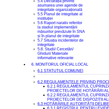
5.4 Declarația privind
asumarea unei agende de
integritate organizațională
5.5 Planul de integritate al
instituției
5.6 Raport narativ referitor
la stadiul implementării
măsurilor prevăzute în SNA
și în planul de integritate
5.7 Situația incidentelor de
integritate
5.8. Studii/ Cercetări/
Ghiduri/ Materiale
informative relevante
6. MONITORUL OFICIAL LOCAL
6.1 STATUTUL COMUNEI
6.2 REGULAMENTELE PRIVIND PROC
6.2.1 REGULAMENTUL CUPRINZ
PROIECTELOR DE HOTĂRÂRI ALE
6.2.2 REGULAMENTUL CUPRINZ
PROIECTELOR DE DISPOZIȚII A
6.3 HOTĂRÂRILE AUTORITĂȚII DELIB
6.3.1 REGISTRUL PENTRU EVI