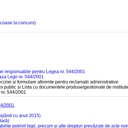
 scoase la concurs)
ei responsabile pentru Legea nr. 544/2001
baza Legii nr. 544/2001
ciziei și formulare aferente pentru reclamații administrative
s public și Lista cu documentele produse/gestionate de instituți
 nr. 544/2001
44/2001
cepând cu anul 2015)
tară)
tabilite potrivit legii, precum și alte drepturi prevăzute de acte no