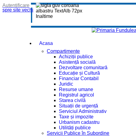
Autentificare
spre site vechi
Acasa
Compartimente
Achiziții publice
Asistență socială
Dezvoltare comunitară
Educație și Cultură
Financiar Contabil
Juridic
Resurse umane
Registrul agricol
Starea civilă
Situații de urgență
Serviciul Administrativ
Taxe și impozite
Urbanism cadastru
Utilități publice
Servicii Publice în Subordine