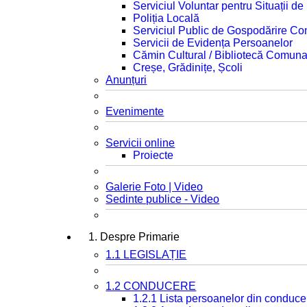
Serviciul Voluntar pentru Situații d
Poliția Locală
Serviciul Public de Gospodărire C
Servicii de Evidența Persoanelor
Cămin Cultural / Bibliotecă Comuna
Creșe, Grădinițe, Școli
Anunțuri
Evenimente
Servicii online
Proiecte
Galerie Foto | Video
Sedinte publice - Video
1. Despre Primarie
1.1 LEGISLAȚIE
1.2 CONDUCERE
1.2.1 Lista persoanelor din conduce