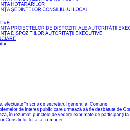
DENȚA HOTĂRÂRILOR
ENȚA ȘEDINȚELOR CONSILIULUI LOCAL
TIVE
ENȚA PROIECTELOR DE DISPOZIȚII ALE AUTORITĂȚII EXE
ENȚA DISPOZIȚIILOR AUTORITĂȚII EXECUTIVE
ANCIARE
turi
tate, efectuate în scris de secretarul general al Comunei
roblemelor de interes public care urmează să fie dezbătute de Con
ză, în rezumat, punctele de vedere exprimate de participanți la
or Consiliului local al comunei