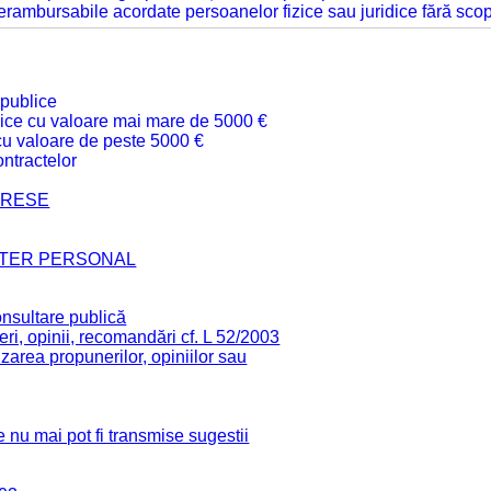
 nerambursabile acordate persoanelor fizice sau juridice fără sco
 publice
ublice cu valoare mai mare de 5000 €
 cu valoare de peste 5000 €
ntractelor
TERESE
CTER PERSONAL
onsultare publică
ri, opinii, recomandări cf. L 52/2003
zarea propunerilor, opiniilor sau
 nu mai pot fi transmise sugestii