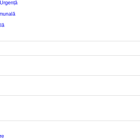
e Urgență
omunală
lă
re