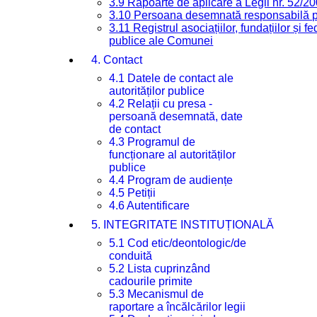
3.9 Rapoarte de aplicare a Legii nr. 52/2
3.10 Persoana desemnată responsabilă pen
3.11 Registrul asociațiilor, fundațiilor și fe
publice ale Comunei
4. Contact
4.1 Datele de contact ale
autorităților publice
4.2 Relații cu presa -
persoană desemnată, date
de contact
4.3 Programul de
funcționare al autorităților
publice
4.4 Program de audiențe
4.5 Petiții
4.6 Autentificare
5. INTEGRITATE INSTITUȚIONALĂ
5.1 Cod etic/deontologic/de
conduită
5.2 Lista cuprinzând
cadourile primite
5.3 Mecanismul de
raportare a încălcărilor legii