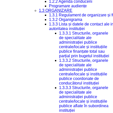
1.2.2 Agenda conducerii
Programare audiențe
1.3 ORGANIZARE
1.3.1 Regulament de organizare și 
1.3.2 Organigrama
1.3.3 Lista și datele de contact ale
autoritatea instituției
1.3.3.1 Structurile, organele
de specialitate ale
administrației publice
centrale/locale și instituțiile
publice finanțate total sau
parțial prin bugetul instituției
1.3.3.2 Structurile, organele
de specialitate ale
administrației publice
centrale/locale și instituțiile
publice coordonate de
conducătorul instituției
1.3.3.3 Structurile, organele
de specialitate ale
administrației publice
centrale/locale și instituțiile
publice aflate în subordinea
instituției