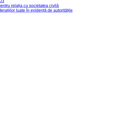
003
tru relația cu societatea civilă
derațiilor luate în evidență de autoritățile