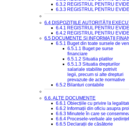
6.3.2 REGISTRUL PENTRU EVI
6.3.3 REGISTRUL PENTRU EVID
6.4 DISPOZIȚIILE AUTORITĂȚII EXECU
6.4.1 REGISTRUL PENTRU EVID
6.4.2 REGISTRUL PENTRU EVID
6.5 DOCUMENTE ȘI INFORMAȚII FIN
6.5.1 Buget din toate sursele de veni
6.5.1.1 Buget pe surse
financiare
6.5.1.2 Situatia platilor
6.5.1.3 Situatia drepturilor
salariale stabilite potrivit
legii, precum si alte drepturi
prevazute de acte normative
6.5.2 Bilanturi contabile
6.6. ALTE DOCUMENTE
6.6.1 Obiecțiile cu privire la legali
6.6.2 Informații din oficiu asupra p
6.6.3 Minutele în care se consemnea
6.6.4 Procesele-verbale ale ședințel
6.6.5 Declarații de căsătorie