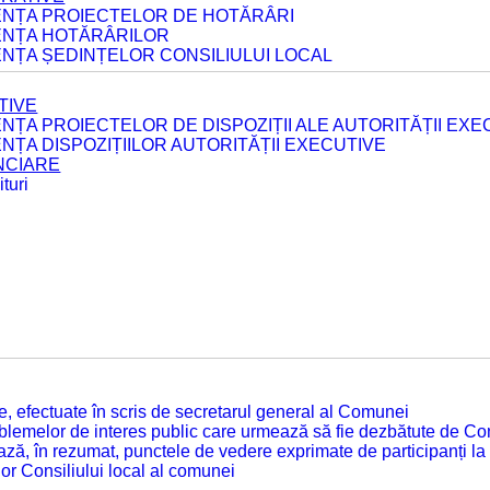
DENȚA PROIECTELOR DE HOTĂRÂRI
DENȚA HOTĂRÂRILOR
ENȚA ȘEDINȚELOR CONSILIULUI LOCAL
TIVE
ENȚA PROIECTELOR DE DISPOZIȚII ALE AUTORITĂȚII EXE
ENȚA DISPOZIȚIILOR AUTORITĂȚII EXECUTIVE
ANCIARE
turi
tate, efectuate în scris de secretarul general al Comunei
roblemelor de interes public care urmează să fie dezbătute de Con
ză, în rezumat, punctele de vedere exprimate de participanți la
or Consiliului local al comunei