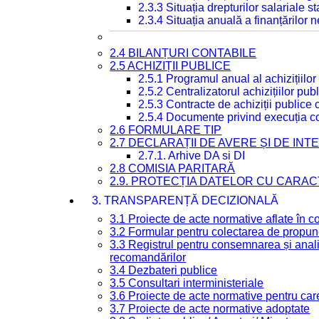
2.3.3 Situația drepturilor salariale s
2.3.4 Situația anuală a finanțărilor
2.4 BILANȚURI CONTABILE
2.5 ACHIZIȚII PUBLICE
2.5.1 Programul anual al achizițiilor
2.5.2 Centralizatorul achizițiilor p
2.5.3 Contracte de achiziții publice
2.5.4 Documente privind execuția co
2.6 FORMULARE TIP
2.7 DECLARAȚII DE AVERE ȘI DE IN
2.7.1. Arhive DA si DI
2.8 COMISIA PARITARĂ
2.9. PROTECȚIA DATELOR CU CARA
3. TRANSPARENȚĂ DECIZIONALĂ
3.1 Proiecte de acte normative aflate în c
3.2 Formular pentru colectarea de propune
3.3 Registrul pentru consemnarea și anali
recomandărilor
3.4 Dezbateri publice
3.5 Consultari interministeriale
3.6 Proiecte de acte normative pentru care
3.7 Proiecte de acte normative adoptate