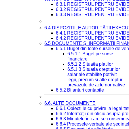
6.3.1 REGISTRUL PENTRU EVI
6.3.2 REGISTRUL PENTRU EVI
6.3.3 REGISTRUL PENTRU EVID
6.4 DISPOZIȚIILE AUTORITĂȚII EXECU
6.4.1 REGISTRUL PENTRU EVID
6.4.2 REGISTRUL PENTRU EVID
6.5 DOCUMENTE ȘI INFORMAȚII FIN
6.5.1 Buget din toate sursele de veni
6.5.1.1 Buget pe surse
financiare
6.5.1.2 Situatia platilor
6.5.1.3 Situatia drepturilor
salariale stabilite potrivit
legii, precum si alte drepturi
prevazute de acte normative
6.5.2 Bilanturi contabile
6.6. ALTE DOCUMENTE
6.6.1 Obiecțiile cu privire la legali
6.6.2 Informații din oficiu asupra p
6.6.3 Minutele în care se consemnea
6.6.4 Procesele-verbale ale ședințel