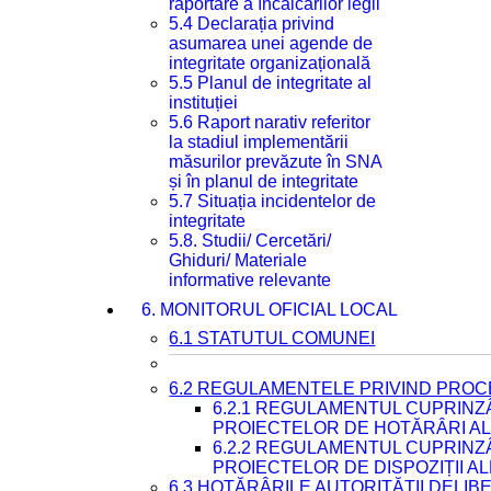
raportare a încălcărilor legii
5.4 Declarația privind
asumarea unei agende de
integritate organizațională
5.5 Planul de integritate al
instituției
5.6 Raport narativ referitor
la stadiul implementării
măsurilor prevăzute în SNA
și în planul de integritate
5.7 Situația incidentelor de
integritate
5.8. Studii/ Cercetări/
Ghiduri/ Materiale
informative relevante
6. MONITORUL OFICIAL LOCAL
6.1 STATUTUL COMUNEI
6.2 REGULAMENTELE PRIVIND PROC
6.2.1 REGULAMENTUL CUPRINZ
PROIECTELOR DE HOTĂRÂRI ALE
6.2.2 REGULAMENTUL CUPRINZ
PROIECTELOR DE DISPOZIȚII A
6.3 HOTĂRÂRILE AUTORITĂȚII DELIB