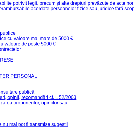
tabilite potrivit legii, precum și alte drepturi prevăzute de acte no
 nerambursabile acordate persoanelor fizice sau juridice fără sco
 publice
ublice cu valoare mai mare de 5000 €
 cu valoare de peste 5000 €
ntractelor
TERESE
CTER PERSONAL
onsultare publică
ri, opinii, recomandări cf. L 52/2003
zarea propunerilor, opiniilor sau
 nu mai pot fi transmise sugestii