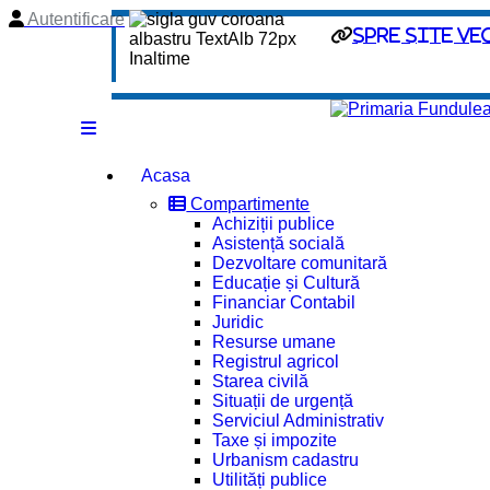
Autentificare
spre site ve
Acasa
Compartimente
Achiziții publice
Asistență socială
Dezvoltare comunitară
Educație și Cultură
Financiar Contabil
Juridic
Resurse umane
Registrul agricol
Starea civilă
Situații de urgență
Serviciul Administrativ
Taxe și impozite
Urbanism cadastru
Utilități publice