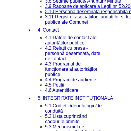
3.8 Ședințe publice/ Anunțuri/ Minute
3.9 Rapoarte de aplicare a Legii nr. 52/2
3.10 Persoana desemnată responsabilă pen
3.11 Registrul asociațiilor, fundațiilor și fe
publice ale Comunei
4. Contact
4.1 Datele de contact ale
autorităților publice
4.2 Relații cu presa -
persoană desemnată, date
de contact
4.3 Programul de
funcționare al autorităților
publice
4.4 Program de audiențe
4.5 Petiții
4.6 Autentificare
5. INTEGRITATE INSTITUȚIONALĂ
5.1 Cod etic/deontologic/de
conduită
5.2 Lista cuprinzând
cadourile primite
5.3 Mecanismul de