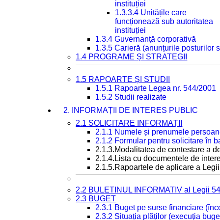
instituției
1.3.3.4 Unitățile care
funcționează sub autoritatea
instituției
1.3.4 Guvernanță corporativă
1.3.5 Carieră (anunțurile posturilor
1.4 PROGRAME ȘI STRATEGII
1.5 RAPOARTE ȘI STUDII
1.5.1 Rapoarte Legea nr. 544/2001
1.5.2 Studii realizate
2. INFORMAȚII DE INTERES PUBLIC
2.1 SOLICITARE INFORMAȚII
2.1.1 Numele și prenumele persoan
2.1.2 Formular pentru solicitare în 
2.1.3.Modalitatea de contestare a de
2.1.4.Lista cu documentele de intere
2.1.5.Rapoartele de aplicare a Legii
2.2 BULETINUL INFORMATIV al Legii 5
2.3 BUGET
2.3.1 Buget pe surse financiare (în
2.3.2 Situația plăților (execuția buge