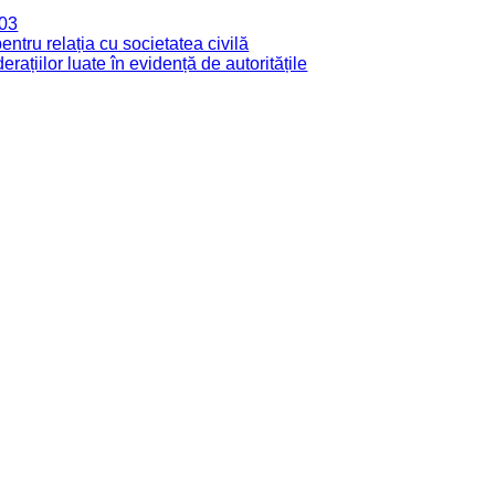
003
tru relația cu societatea civilă
derațiilor luate în evidență de autoritățile