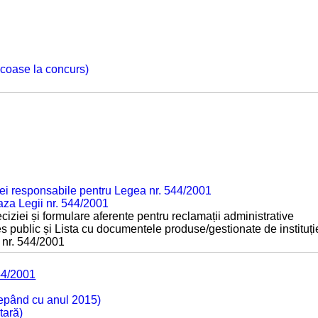
 scoase la concurs)
ei responsabile pentru Legea nr. 544/2001
baza Legii nr. 544/2001
ciziei și formulare aferente pentru reclamații administrative
s public și Lista cu documentele produse/gestionate de instituți
 nr. 544/2001
44/2001
cepând cu anul 2015)
tară)