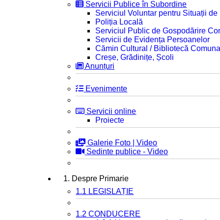
Servicii Publice în Subordine
Serviciul Voluntar pentru Situații d
Poliția Locală
Serviciul Public de Gospodărire C
Servicii de Evidența Persoanelor
Cămin Cultural / Bibliotecă Comuna
Creșe, Grădinițe, Școli
Anunțuri
Evenimente
Servicii online
Proiecte
Galerie Foto | Video
Sedinte publice - Video
1. Despre Primarie
1.1 LEGISLAȚIE
1.2 CONDUCERE