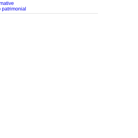
rmative
p patrimonial