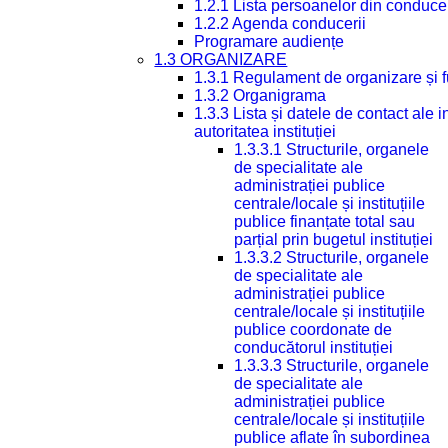
1.2.1 Lista persoanelor din conduce
1.2.2 Agenda conducerii
Programare audiențe
1.3 ORGANIZARE
1.3.1 Regulament de organizare și 
1.3.2 Organigrama
1.3.3 Lista și datele de contact ale
autoritatea instituției
1.3.3.1 Structurile, organele
de specialitate ale
administrației publice
centrale/locale și instituțiile
publice finanțate total sau
parțial prin bugetul instituției
1.3.3.2 Structurile, organele
de specialitate ale
administrației publice
centrale/locale și instituțiile
publice coordonate de
conducătorul instituției
1.3.3.3 Structurile, organele
de specialitate ale
administrației publice
centrale/locale și instituțiile
publice aflate în subordinea