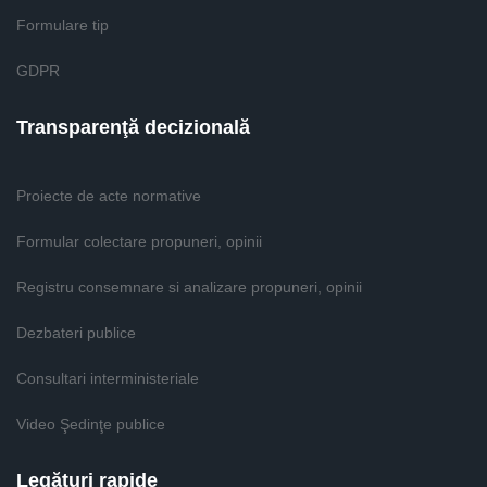
Formulare tip
GDPR
Transparenţă decizională
Proiecte de acte normative
Formular colectare propuneri, opinii
Registru consemnare si analizare propuneri, opinii
Dezbateri publice
Consultari interministeriale
Video Şedinţe publice
Legături rapide