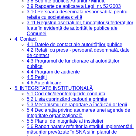
3.8 Ședințe publice/ Anunțuri/ Minute
3.9 Rapoarte de aplicare a Legii nr. 52/2003
3.10 Persoana desemnată responsabilă pentru
relația cu societatea civilă
3.11 Registrul asociațiilor, fundațiilor și federațiilor
luate în evidență de autoritățile publice ale
Comunei
4. Contact
4.1 Datele de contact ale autorităților publice
4.2 Relații cu presa - persoană desemnată, date
de contact
4.3 Programul de funcționare al autorităților
publice
4.4 Program de audiențe
4.5 Petiții
4.6 Autentificare
5. INTEGRITATE INSTITUȚIONALĂ
5.1 Cod etic/deontologic/de conduită
5.2 Lista cuprinzând cadourile primite
5.3 Mecanismul de raportare a încălcărilor legii
5.4 Declarația privind asumarea unei agende de
integritate organizațională
5.5 Planul de integritate al instituției
5.6 Raport narativ referitor la stadiul implementării
măsurilor prevăzute în SNA și în planul de