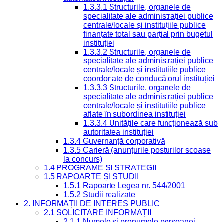
1.3.3.1 Structurile, organele de
specialitate ale administrației publice
centrale/locale și instituțiile publice
finanțate total sau parțial prin bugetul
instituției
1.3.3.2 Structurile, organele de
specialitate ale administrației publice
centrale/locale și instituțiile publice
coordonate de conducătorul instituției
1.3.3.3 Structurile, organele de
specialitate ale administrației publice
centrale/locale și instituțiile publice
aflate în subordinea instituției
1.3.3.4 Unitățile care funcționează sub
autoritatea instituției
1.3.4 Guvernanță corporativă
1.3.5 Carieră (anunțurile posturilor scoase
la concurs)
1.4 PROGRAME ȘI STRATEGII
1.5 RAPOARTE ȘI STUDII
1.5.1 Rapoarte Legea nr. 544/2001
1.5.2 Studii realizate
2. INFORMAȚII DE INTERES PUBLIC
2.1 SOLICITARE INFORMAȚII
2.1.1 Numele și prenumele persoanei