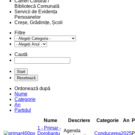
Cămin Cultural /
Bibliotecă Comunală
Servicii de Evidența
Persoanelor
Creșe, Grădinițe, Școli
Filtre
Caută
Ordonează după
Nume
Categorie
An
Partidul
Nume
Descriere
Categorie
An
P
1 - Primar -
Agenda
Dorobantu
Conducerea
2025