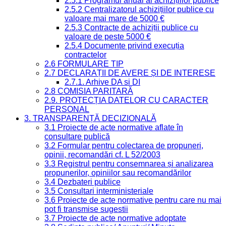
2.5.1 Programul anual al achizițiilor publice
2.5.2 Centralizatorul achizițiilor publice cu
valoare mai mare de 5000 €
2.5.3 Contracte de achiziții publice cu
valoare de peste 5000 €
2.5.4 Documente privind execuția
contractelor
2.6 FORMULARE TIP
2.7 DECLARAȚII DE AVERE ȘI DE INTERESE
2.7.1. Arhive DA si DI
2.8 COMISIA PARITARĂ
2.9. PROTECȚIA DATELOR CU CARACTER
PERSONAL
3. TRANSPARENȚĂ DECIZIONALĂ
3.1 Proiecte de acte normative aflate în
consultare publică
3.2 Formular pentru colectarea de propuneri,
opinii, recomandări cf. L 52/2003
3.3 Registrul pentru consemnarea și analizarea
propunerilor, opiniilor sau recomandărilor
3.4 Dezbateri publice
3.5 Consultari interministeriale
3.6 Proiecte de acte normative pentru care nu mai
pot fi transmise sugestii
3.7 Proiecte de acte normative adoptate