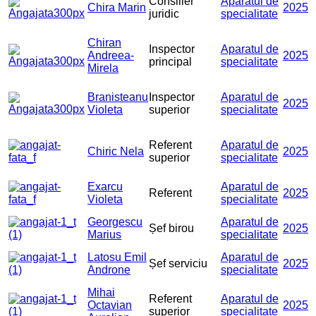
Consilier
Aparatul de
Chira Marin
2025
juridic
specialitate
Chiran
Inspector
Aparatul de
Andreea-
2025
principal
specialitate
Mirela
Branisteanu
Inspector
Aparatul de
2025
Violeta
superior
specialitate
Referent
Aparatul de
Chiric Nela
2025
superior
specialitate
Exarcu
Aparatul de
Referent
2025
Violeta
specialitate
Georgescu
Aparatul de
Șef birou
2025
Marius
specialitate
Latosu Emil
Aparatul de
Șef serviciu
2025
Androne
specialitate
Mihai
Referent
Aparatul de
Octavian
2025
superior
specialitate