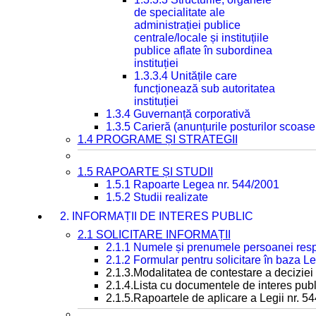
de specialitate ale
administrației publice
centrale/locale și instituțiile
publice aflate în subordinea
instituției
1.3.3.4 Unitățile care
funcționează sub autoritatea
instituției
1.3.4 Guvernanță corporativă
1.3.5 Carieră (anunțurile posturilor scoase
1.4 PROGRAME ȘI STRATEGII
1.5 RAPOARTE ȘI STUDII
1.5.1 Rapoarte Legea nr. 544/2001
1.5.2 Studii realizate
2. INFORMAȚII DE INTERES PUBLIC
2.1 SOLICITARE INFORMAȚII
2.1.1 Numele și prenumele persoanei resp
2.1.2 Formular pentru solicitare în baza Le
2.1.3.Modalitatea de contestare a deciziei 
2.1.4.Lista cu documentele de interes publ
2.1.5.Rapoartele de aplicare a Legii nr. 5