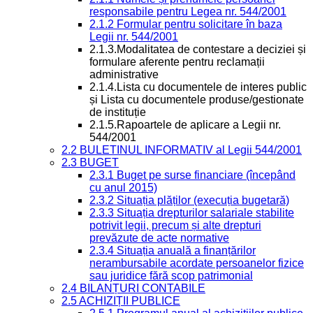
responsabile pentru Legea nr. 544/2001
2.1.2 Formular pentru solicitare în baza
Legii nr. 544/2001
2.1.3.Modalitatea de contestare a deciziei și
formulare aferente pentru reclamații
administrative
2.1.4.Lista cu documentele de interes public
și Lista cu documentele produse/gestionate
de instituție
2.1.5.Rapoartele de aplicare a Legii nr.
544/2001
2.2 BULETINUL INFORMATIV al Legii 544/2001
2.3 BUGET
2.3.1 Buget pe surse financiare (începând
cu anul 2015)
2.3.2 Situația plăților (execuția bugetară)
2.3.3 Situația drepturilor salariale stabilite
potrivit legii, precum și alte drepturi
prevăzute de acte normative
2.3.4 Situația anuală a finanțărilor
nerambursabile acordate persoanelor fizice
sau juridice fără scop patrimonial
2.4 BILANȚURI CONTABILE
2.5 ACHIZIȚII PUBLICE