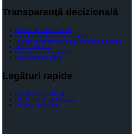
Transparenţă decizională
Proiecte de acte normative
Formular colectare propuneri, opinii
Registru consemnare si analizare propuneri, opinii
Dezbateri publice
Consultari interministeriale
Video Şedinţe publice
Legături rapide
TERMENI ŞI CONDIŢII
PREZENTARE GENERALĂ
CONTACTEAZĂ-NE