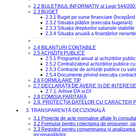
2.2 BULETINUL INFORMATIV al Legii 544/200
2.3 BUGET
2.3.1 Buget pe surse financiare (începând
2.3.2 Situația plăților (execuția bugetară)
2.3.3 Situația drepturilor salariale stabilit
2.3.4 Situația anuală a finanțărilor neramb
2.4 BILANȚURI CONTABILE
2.5 ACHIZIȚII PUBLICE
2.5.1 Programul anual al achizițiilor publi
2.5.2 Centralizatorul achizițiilor publice 
2.5.3 Contracte de achiziții publice cu va
2.5.4 Documente privind execuția contract
2.6 FORMULARE TIP
2.7 DECLARAȚII DE AVERE ȘI DE INTERES
2.7.1. Arhive DA si DI
2.8 COMISIA PARITARĂ
2.9. PROTECȚIA DATELOR CU CARACTER
3. TRANSPARENȚĂ DECIZIONALĂ
3.1 Proiecte de acte normative aflate în consult
3.2 Formular pentru colectarea de propuneri, opi
3.3 Registrul pentru consemnarea și analizarea p
recomandărilor