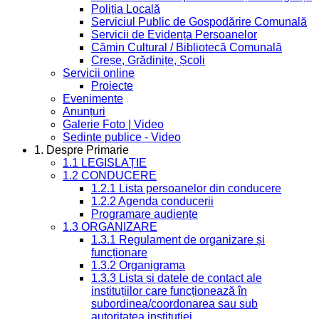
Poliția Locală
Serviciul Public de Gospodărire Comunală
Servicii de Evidența Persoanelor
Cămin Cultural / Bibliotecă Comunală
Creșe, Grădinițe, Școli
Servicii online
Proiecte
Evenimente
Anunțuri
Galerie Foto | Video
Sedinte publice - Video
1. Despre Primarie
1.1 LEGISLAȚIE
1.2 CONDUCERE
1.2.1 Lista persoanelor din conducere
1.2.2 Agenda conducerii
Programare audiențe
1.3 ORGANIZARE
1.3.1 Regulament de organizare și
funcționare
1.3.2 Organigrama
1.3.3 Lista și datele de contact ale
instituțiilor care funcționează în
subordinea/coordonarea sau sub
autoritatea instituției