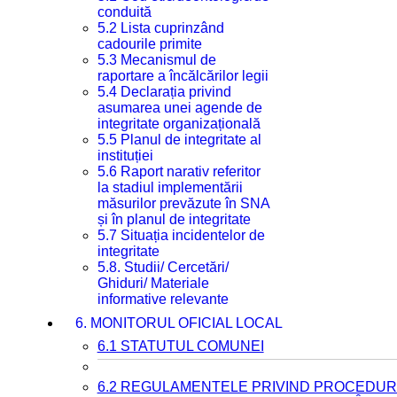
conduită
5.2 Lista cuprinzând
cadourile primite
5.3 Mecanismul de
raportare a încălcărilor legii
5.4 Declarația privind
asumarea unei agende de
integritate organizațională
5.5 Planul de integritate al
instituției
5.6 Raport narativ referitor
la stadiul implementării
măsurilor prevăzute în SNA
și în planul de integritate
5.7 Situația incidentelor de
integritate
5.8. Studii/ Cercetări/
Ghiduri/ Materiale
informative relevante
6. MONITORUL OFICIAL LOCAL
6.1 STATUTUL COMUNEI
6.2 REGULAMENTELE PRIVIND PROCEDURI