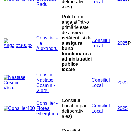
deliberativ
Local
Radu
ales)
Rolul unui
angajat într-o
primărie este
de a
servi
Consilier -
cetățenii
și de
Consiliul
Ilie
a
asigura
2025
Local
Alexandru
buna
funcționare a
administrației
publice
locale
Consilier -
Nastase
Consiliul
2025
Cosmin -
Local
Viorel
Consiliul
Consilier -
Local (organ
Consiliul
Florea
2025
deliberativ
Local
Gherghina
ales)
Consiliul