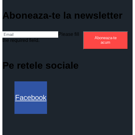
Aboneaza-te la newsletter
Please fill
Aboneaza-te
the required field.
acum
Pe retele sociale
Facebook