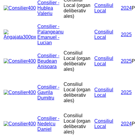
Consilier -
Local (organ
Consiliul
Hublea
2024
deliberativ
Local
Valeriu
ales)
Consilier -
Palangeanu
Consiliul
2025
Emanuel -
Local
Lucian
Consiliul
Consilier -
Local (organ
Consiliul
Beudean
2025
deliberativ
Local
Anisoara
ales)
Consiliul
Consilier -
Local (organ
Consiliul
Gavrila
2025
deliberativ
Local
Dumitru
ales)
Consiliul
Consilier -
Local (organ
Consiliul
Nedelcu
2024
P
deliberativ
Local
Daniel
ales)