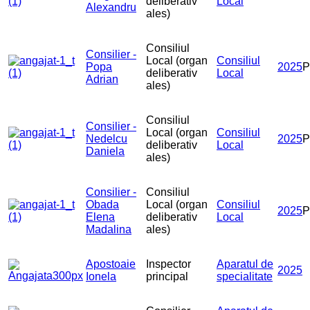
deliberativ
Local
Alexandru
ales)
Consiliul
Consilier -
Local (organ
Consiliul
Popa
2025
P
deliberativ
Local
Adrian
ales)
Consiliul
Consilier -
Local (organ
Consiliul
Nedelcu
2025
deliberativ
Local
Daniela
ales)
Consilier -
Consiliul
Obada
Local (organ
Consiliul
2025
P
Elena
deliberativ
Local
Madalina
ales)
Apostoaie
Inspector
Aparatul de
2025
Ionela
principal
specialitate