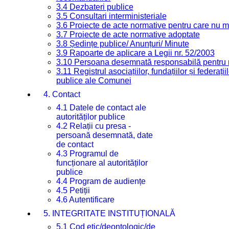
3.4 Dezbateri publice
3.5 Consultari interministeriale
3.6 Proiecte de acte normative pentru care nu ma
3.7 Proiecte de acte normative adoptate
3.8 Ședințe publice/ Anunțuri/ Minute
3.9 Rapoarte de aplicare a Legii nr. 52/2003
3.10 Persoana desemnată responsabilă pentru re
3.11 Registrul asociațiilor, fundațiilor și federații
publice ale Comunei
4. Contact
4.1 Datele de contact ale
autorităților publice
4.2 Relații cu presa -
persoană desemnată, date
de contact
4.3 Programul de
funcționare al autorităților
publice
4.4 Program de audiențe
4.5 Petiții
4.6 Autentificare
5. INTEGRITATE INSTITUȚIONALĂ
5.1 Cod etic/deontologic/de