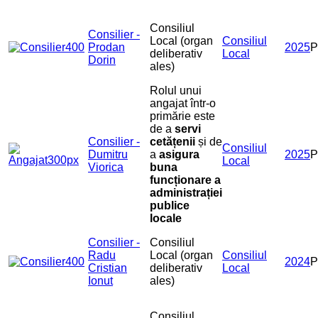
Consiliul
Consilier -
Local (organ
Consiliul
Prodan
2025
deliberativ
Local
Dorin
ales)
Rolul unui
angajat într-o
primărie este
de a
servi
Consilier -
cetățenii
și de
Consiliul
Dumitru
a
asigura
2025
P
Local
Viorica
buna
funcționare a
administrației
publice
locale
Consilier -
Consiliul
Radu
Local (organ
Consiliul
2024
Cristian
deliberativ
Local
Ionut
ales)
Consiliul