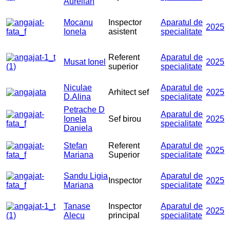
Aurelian
Mocanu
Inspector
Aparatul de
2025
Ionela
asistent
specialitate
Referent
Aparatul de
Musat Ionel
2025
superior
specialitate
Niculae
Aparatul de
Arhitect sef
2025
D.Alina
specialitate
Petrache D
Aparatul de
Ionela
Sef birou
2025
specialitate
Daniela
Stefan
Referent
Aparatul de
2025
Mariana
Superior
specialitate
Sandu Ligia
Aparatul de
Inspector
2025
Mariana
specialitate
Tanase
Inspector
Aparatul de
2025
Alecu
principal
specialitate