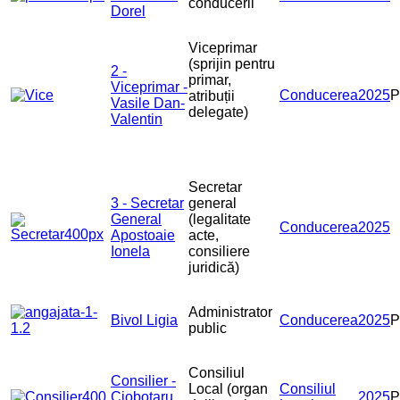
conducerii
Dorel
Viceprimar
(sprijin pentru
2 -
primar,
Viceprimar -
Conducerea
2025
atribuții
Vasile Dan-
delegate)
Valentin
Secretar
3 - Secretar
general
General
(legalitate
Conducerea
2025
Apostoaie
acte,
Ionela
consiliere
juridică)
Administrator
Bivol Ligia
Conducerea
2025
public
Consiliul
Consilier -
Local (organ
Consiliul
Ciobotaru
2025
P