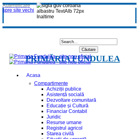
Autentificare
spre site vechi
PRIMĂRIA FUNDULEA
Acasa
Compartimente
Achiziții publice
Asistență socială
Dezvoltare comunitară
Educație și Cultură
Financiar Contabil
Juridic
Resurse umane
Registrul agricol
Starea civilă