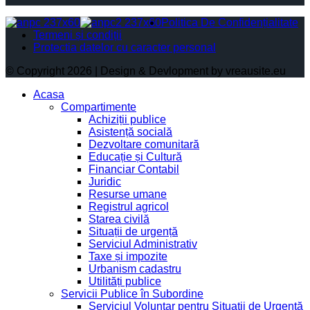
Politica De Confidențialitate
Termeni și condiții
Protectia datelor cu caracter personal
© Copyright 2026 | Design & Devlopment by vreausite.eu
Acasa
Compartimente
Achiziții publice
Asistență socială
Dezvoltare comunitară
Educație și Cultură
Financiar Contabil
Juridic
Resurse umane
Registrul agricol
Starea civilă
Situații de urgență
Serviciul Administrativ
Taxe și impozite
Urbanism cadastru
Utilități publice
Servicii Publice în Subordine
Serviciul Voluntar pentru Situații de Urgență