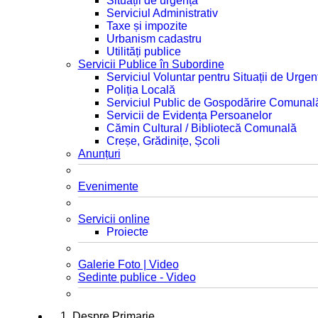
Situații de urgență
Serviciul Administrativ
Taxe și impozite
Urbanism cadastru
Utilități publice
Servicii Publice în Subordine
Serviciul Voluntar pentru Situații de Urgen
Poliția Locală
Serviciul Public de Gospodărire Comunal
Servicii de Evidența Persoanelor
Cămin Cultural / Bibliotecă Comunală
Creșe, Grădinițe, Școli
Anunțuri
Evenimente
Servicii online
Proiecte
Galerie Foto | Video
Sedinte publice - Video
1. Despre Primarie