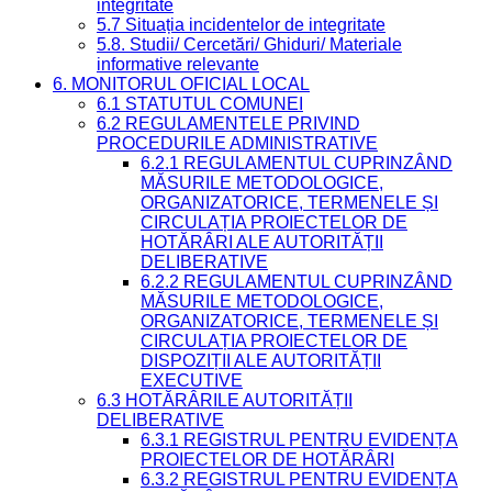
integritate
5.7 Situația incidentelor de integritate
5.8. Studii/ Cercetări/ Ghiduri/ Materiale
informative relevante
6. MONITORUL OFICIAL LOCAL
6.1 STATUTUL COMUNEI
6.2 REGULAMENTELE PRIVIND
PROCEDURILE ADMINISTRATIVE
6.2.1 REGULAMENTUL CUPRINZÂND
MĂSURILE METODOLOGICE,
ORGANIZATORICE, TERMENELE ȘI
CIRCULAȚIA PROIECTELOR DE
HOTĂRÂRI ALE AUTORITĂȚII
DELIBERATIVE
6.2.2 REGULAMENTUL CUPRINZÂND
MĂSURILE METODOLOGICE,
ORGANIZATORICE, TERMENELE ȘI
CIRCULAȚIA PROIECTELOR DE
DISPOZIȚII ALE AUTORITĂȚII
EXECUTIVE
6.3 HOTĂRÂRILE AUTORITĂȚII
DELIBERATIVE
6.3.1 REGISTRUL PENTRU EVIDENȚA
PROIECTELOR DE HOTĂRÂRI
6.3.2 REGISTRUL PENTRU EVIDENȚA