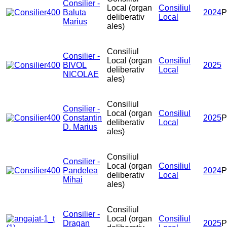
Consilier -
Local (organ
Consiliul
Baluta
2024
deliberativ
Local
Marius
ales)
Consiliul
Consilier -
Local (organ
Consiliul
BIVOL
2025
deliberativ
Local
NICOLAE
ales)
Consiliul
Consilier -
Local (organ
Consiliul
Constantin
2025
deliberativ
Local
D. Marius
ales)
Consiliul
Consilier -
Local (organ
Consiliul
Pandelea
2024
P
deliberativ
Local
Mihai
ales)
Consiliul
Consilier -
Local (organ
Consiliul
Dragan
2025