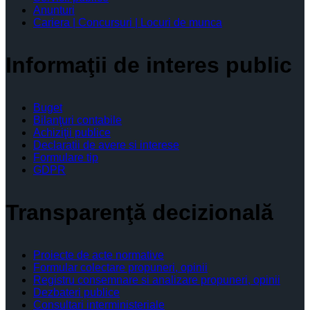
Anunturi
Cariera | Concursuri | Locuri de munca
Informaţii de interes public
Buget
Bilanţuri contabile
Achiziţii publice
Declaratii de avere si interese
Formulare tip
GDPR
Transparenţă decizională
Proiecte de acte normative
Formular colectare propuneri, opinii
Registru consemnare si analizare propuneri, opinii
Dezbateri publice
Consultari interministeriale