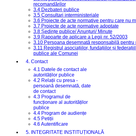
recomandărilor
3.4 Dezbateri publice
3.5 Consultari interministeriale
3.6 Proiecte de acte normative pentru care nu ma
3.7 Proiecte de acte normative adoptate
3.8 Ședințe publice/ Anunțuri/ Minute
3.9 Rapoarte de aplicare a Legii nr. 52/2003
3.10 Persoana desemnată responsabilă pentru re
3.11 Registrul asociațiilor, fundațiilor și federații
publice ale Comunei
4. Contact
4.1 Datele de contact ale
autorităților publice
4.2 Relații cu presa -
persoană desemnată, date
de contact
4.3 Programul de
funcționare al autorităților
publice
4.4 Program de audiențe
4.5 Petiții
4.6 Autentificare
5. INTEGRITATE INSTITUȚIONALĂ