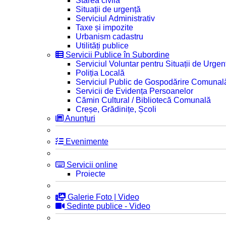
Starea civilă
Situații de urgență
Serviciul Administrativ
Taxe și impozite
Urbanism cadastru
Utilități publice
Servicii Publice în Subordine
Serviciul Voluntar pentru Situații de Urgen
Poliția Locală
Serviciul Public de Gospodărire Comunal
Servicii de Evidența Persoanelor
Cămin Cultural / Bibliotecă Comunală
Creșe, Grădinițe, Școli
Anunțuri
Evenimente
Servicii online
Proiecte
Galerie Foto | Video
Sedinte publice - Video