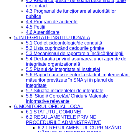
4.2 Relații cu presa - persoană desemnată, date
de contact
4.3 Programul de funcționare al autorităților
publice
4.4 Program de audiențe
4.5 Petiții
4.6 Autentificare
5. INTEGRITATE INSTITUȚIONALĂ
5.1 Cod etic/deontologic/de conduită
5.2 Lista cuprinzând cadourile primite
5.3 Mecanismul de raportare a încălcărilor legii
5.4 Declarația privind asumarea unei agende de
integritate organizațională
5.5 Planul de integritate al instituției
5.6 Raport narativ referitor la stadiul implementării
măsurilor prevăzute în SNA și în planul de
integritate
5.7 Situația incidentelor de integritate
5.8. Studii/ Cercetări/ Ghiduri/ Materiale
informative relevante
6. MONITORUL OFICIAL LOCAL
6.1 STATUTUL COMUNEI
6.2 REGULAMENTELE PRIVIND
PROCEDURILE ADMINISTRATIVE
6.2.1 REGULAMENTUL CUPRINZÂND