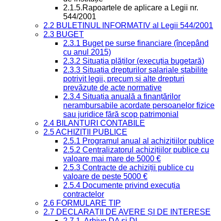
2.1.5.Rapoartele de aplicare a Legii nr.
544/2001
2.2 BULETINUL INFORMATIV al Legii 544/2001
2.3 BUGET
2.3.1 Buget pe surse financiare (începând
cu anul 2015)
2.3.2 Situația plăților (execuția bugetară)
2.3.3 Situația drepturilor salariale stabilite
potrivit legii, precum și alte drepturi
prevăzute de acte normative
2.3.4 Situația anuală a finanțărilor
nerambursabile acordate persoanelor fizice
sau juridice fără scop patrimonial
2.4 BILANȚURI CONTABILE
2.5 ACHIZIȚII PUBLICE
2.5.1 Programul anual al achizițiilor publice
2.5.2 Centralizatorul achizițiilor publice cu
valoare mai mare de 5000 €
2.5.3 Contracte de achiziții publice cu
valoare de peste 5000 €
2.5.4 Documente privind execuția
contractelor
2.6 FORMULARE TIP
2.7 DECLARAȚII DE AVERE ȘI DE INTERESE
2.7.1. Arhive DA si DI