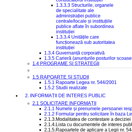
1.3.3.3 Structurile, organele
de specialitate ale
administrației publice
centrale/locale și instituțiile
publice aflate în subordinea
instituției
1.3.3.4 Unitățile care
funcționează sub autoritatea
instituției
1.3.4 Guvernanță corporativă
1.3.5 Carieră (anunțurile posturilor scoase
1.4 PROGRAME ȘI STRATEGII
1.5 RAPOARTE ȘI STUDII
1.5.1 Rapoarte Legea nr. 544/2001
1.5.2 Studii realizate
2. INFORMAȚII DE INTERES PUBLIC
2.1 SOLICITARE INFORMAȚII
2.1.1 Numele și prenumele persoanei resp
2.1.2 Formular pentru solicitare în baza Le
2.1.3.Modalitatea de contestare a deciziei 
2.1.4.Lista cu documentele de interes publ
2.1.5.Rapoartele de aplicare a Legii nr. 5