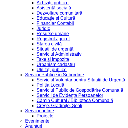
Achiziții publice
Asistență socială
Dezvoltare comunitară
Educație și Cultură
Financiar Contabil
Juridic
Resurse umane
Registrul agricol
Starea civilă
Situații de urgență
Serviciul Administrativ
Taxe și impozite
Urbanism cadastru
Utilități publice
Servicii Publice în Subordine
Serviciul Voluntar pentru Situații de Urgență
Poliția Locală
Serviciul Public de Gospodărire Comunală
Servicii de Evidența Persoanelor
Cămin Cultural / Bibliotecă Comunală
Creșe, Grădinițe, Școli
Servicii online
Proiecte
Evenimente
Anunțuri