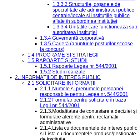
1.3.3.3 Structurile, organele de
specialitate ale administrației publice
centrale/locale și instituțiile publice
aflate în subordinea instituției
1.3.3.4 Unitățile care funcționează sub
autoritatea instituției
1.3.4 Guvernanță corporativă
1.3.5 Carieră (anunțurile posturilor scoase
la concurs)
1.4 PROGRAME ȘI STRATEGII
1.5 RAPOARTE ȘI STUDII
1.5.1 Rapoarte Legea nr. 544/2001
1.5.2 Studii realizate
2. INFORMAȚII DE INTERES PUBLIC
2.1 SOLICITARE INFORMAȚII
2.1.1 Numele și prenumele persoanei
responsabile pentru Legea nr. 544/2001
2.1.2 Formular pentru solicitare în baza
Legii nr. 544/2001
2.1.3.Modalitatea de contestare a deciziei și
formulare aferente pentru reclamații
administrative
2.1.4.Lista cu documentele de interes public
și Lista cu documentele produse/gestionate
de instituție