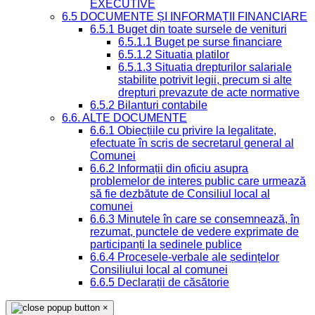
EXECUTIVE
6.5 DOCUMENTE ȘI INFORMAȚII FINANCIARE
6.5.1 Buget din toate sursele de venituri
6.5.1.1 Buget pe surse financiare
6.5.1.2 Situatia platilor
6.5.1.3 Situatia drepturilor salariale
stabilite potrivit legii, precum si alte
drepturi prevazute de acte normative
6.5.2 Bilanturi contabile
6.6. ALTE DOCUMENTE
6.6.1 Obiecțiile cu privire la legalitate,
efectuate în scris de secretarul general al
Comunei
6.6.2 Informații din oficiu asupra
problemelor de interes public care urmează
să fie dezbătute de Consiliul local al
comunei
6.6.3 Minutele în care se consemnează, în
rezumat, punctele de vedere exprimate de
participanți la ședinele publice
6.6.4 Procesele-verbale ale ședințelor
Consiliului local al comunei
6.6.5 Declarații de căsătorie
×