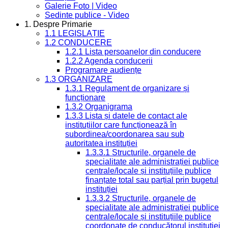
Galerie Foto | Video
Sedinte publice - Video
1. Despre Primarie
1.1 LEGISLAȚIE
1.2 CONDUCERE
1.2.1 Lista persoanelor din conducere
1.2.2 Agenda conducerii
Programare audiențe
1.3 ORGANIZARE
1.3.1 Regulament de organizare și
funcționare
1.3.2 Organigrama
1.3.3 Lista și datele de contact ale
instituțiilor care funcționează în
subordinea/coordonarea sau sub
autoritatea instituției
1.3.3.1 Structurile, organele de
specialitate ale administrației publice
centrale/locale și instituțiile publice
finanțate total sau parțial prin bugetul
instituției
1.3.3.2 Structurile, organele de
specialitate ale administrației publice
centrale/locale și instituțiile publice
coordonate de conducătorul instituției