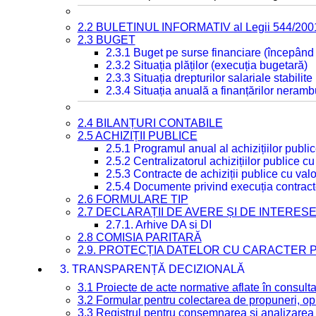
2.2 BULETINUL INFORMATIV al Legii 544/200
2.3 BUGET
2.3.1 Buget pe surse financiare (începând
2.3.2 Situația plăților (execuția bugetară)
2.3.3 Situația drepturilor salariale stabilit
2.3.4 Situația anuală a finanțărilor neramb
2.4 BILANȚURI CONTABILE
2.5 ACHIZIȚII PUBLICE
2.5.1 Programul anual al achizițiilor publi
2.5.2 Centralizatorul achizițiilor publice 
2.5.3 Contracte de achiziții publice cu va
2.5.4 Documente privind execuția contract
2.6 FORMULARE TIP
2.7 DECLARAȚII DE AVERE ȘI DE INTERES
2.7.1. Arhive DA si DI
2.8 COMISIA PARITARĂ
2.9. PROTECȚIA DATELOR CU CARACTER
3. TRANSPARENȚĂ DECIZIONALĂ
3.1 Proiecte de acte normative aflate în consult
3.2 Formular pentru colectarea de propuneri, opi
3.3 Registrul pentru consemnarea și analizarea p