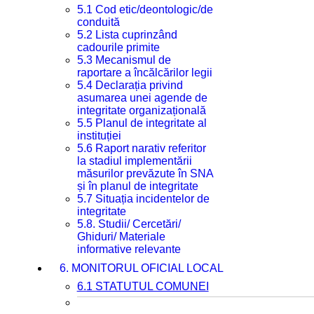
5.1 Cod etic/deontologic/de
conduită
5.2 Lista cuprinzând
cadourile primite
5.3 Mecanismul de
raportare a încălcărilor legii
5.4 Declarația privind
asumarea unei agende de
integritate organizațională
5.5 Planul de integritate al
instituției
5.6 Raport narativ referitor
la stadiul implementării
măsurilor prevăzute în SNA
și în planul de integritate
5.7 Situația incidentelor de
integritate
5.8. Studii/ Cercetări/
Ghiduri/ Materiale
informative relevante
6. MONITORUL OFICIAL LOCAL
6.1 STATUTUL COMUNEI