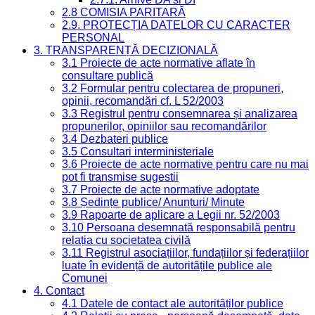
2.8 COMISIA PARITARĂ
2.9. PROTECȚIA DATELOR CU CARACTER
PERSONAL
3. TRANSPARENȚĂ DECIZIONALĂ
3.1 Proiecte de acte normative aflate în
consultare publică
3.2 Formular pentru colectarea de propuneri,
opinii, recomandări cf. L 52/2003
3.3 Registrul pentru consemnarea și analizarea
propunerilor, opiniilor sau recomandărilor
3.4 Dezbateri publice
3.5 Consultari interministeriale
3.6 Proiecte de acte normative pentru care nu mai
pot fi transmise sugestii
3.7 Proiecte de acte normative adoptate
3.8 Ședințe publice/ Anunțuri/ Minute
3.9 Rapoarte de aplicare a Legii nr. 52/2003
3.10 Persoana desemnată responsabilă pentru
relația cu societatea civilă
3.11 Registrul asociațiilor, fundațiilor și federațiilor
luate în evidență de autoritățile publice ale
Comunei
4. Contact
4.1 Datele de contact ale autorităților publice