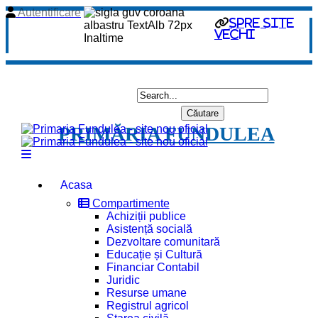
Autentificare
spre site
vechi
PRIMĂRIA FUNDULEA
Acasa
Compartimente
Achiziții publice
Asistență socială
Dezvoltare comunitară
Educație și Cultură
Financiar Contabil
Juridic
Resurse umane
Registrul agricol