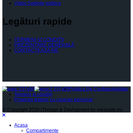
Video Şedinţe publice
Legături rapide
TERMENI ŞI CONDIŢII
PREZENTARE GENERALĂ
CONTACTEAZĂ-NE
Politica De Confidențialitate
Termeni și condiții
Protectia datelor cu caracter personal
© Copyright 2026 | Design & Devlopment by vreausite.eu
Acasa
Compartimente