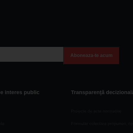
Aboneaza-te acum
de interes public
Transparenţă decizional
Proiecte de acte normative
ile
Formular colectare propuneri, opi