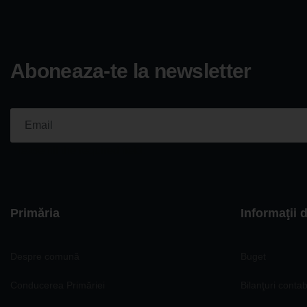
Aboneaza-te la newsletter
Please fill the required field.
Primăria
Informaţii 
Despre comună
Buget
Conducerea Primăriei
Bilanţuri contab