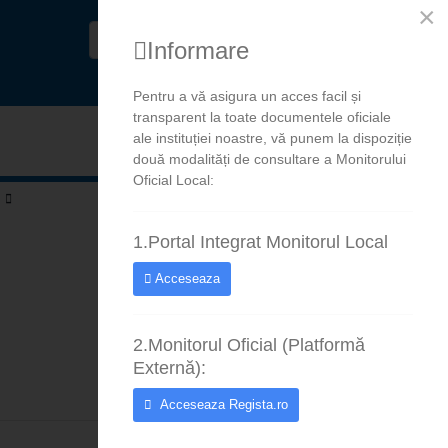
×
Informare
Pentru a vă asigura un acces facil și
transparent la toate documentele oficiale
ale instituției noastre, vă punem la dispoziție
Au
două modalități de consultare a Monitorului
Oficial Local:
1.Portal Integrat Monitorul Local
Acceseaza
2.Monitorul Oficial (Platformă
Externă):
Acceseaza Regista.ro