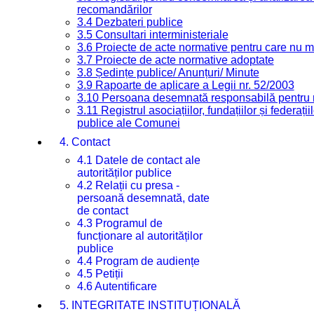
recomandărilor
3.4 Dezbateri publice
3.5 Consultari interministeriale
3.6 Proiecte de acte normative pentru care nu ma
3.7 Proiecte de acte normative adoptate
3.8 Ședințe publice/ Anunțuri/ Minute
3.9 Rapoarte de aplicare a Legii nr. 52/2003
3.10 Persoana desemnată responsabilă pentru re
3.11 Registrul asociațiilor, fundațiilor și federații
publice ale Comunei
4. Contact
4.1 Datele de contact ale
autorităților publice
4.2 Relații cu presa -
persoană desemnată, date
de contact
4.3 Programul de
funcționare al autorităților
publice
4.4 Program de audiențe
4.5 Petiții
4.6 Autentificare
5. INTEGRITATE INSTITUȚIONALĂ