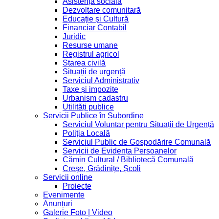
Asistență socială
Dezvoltare comunitară
Educație și Cultură
Financiar Contabil
Juridic
Resurse umane
Registrul agricol
Starea civilă
Situații de urgență
Serviciul Administrativ
Taxe și impozite
Urbanism cadastru
Utilități publice
Servicii Publice în Subordine
Serviciul Voluntar pentru Situații de Urgență
Poliția Locală
Serviciul Public de Gospodărire Comunală
Servicii de Evidența Persoanelor
Cămin Cultural / Bibliotecă Comunală
Creșe, Grădinițe, Școli
Servicii online
Proiecte
Evenimente
Anunțuri
Galerie Foto | Video