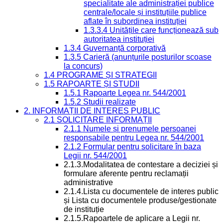
specialitate ale administrației publice
centrale/locale și instituțiile publice
aflate în subordinea instituției
1.3.3.4 Unitățile care funcționează sub
autoritatea instituției
1.3.4 Guvernanță corporativă
1.3.5 Carieră (anunțurile posturilor scoase
la concurs)
1.4 PROGRAME ȘI STRATEGII
1.5 RAPOARTE ȘI STUDII
1.5.1 Rapoarte Legea nr. 544/2001
1.5.2 Studii realizate
2. INFORMAȚII DE INTERES PUBLIC
2.1 SOLICITARE INFORMAȚII
2.1.1 Numele și prenumele persoanei
responsabile pentru Legea nr. 544/2001
2.1.2 Formular pentru solicitare în baza
Legii nr. 544/2001
2.1.3.Modalitatea de contestare a deciziei și
formulare aferente pentru reclamații
administrative
2.1.4.Lista cu documentele de interes public
și Lista cu documentele produse/gestionate
de instituție
2.1.5.Rapoartele de aplicare a Legii nr.