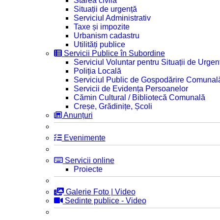
Starea civilă
Situații de urgență
Serviciul Administrativ
Taxe și impozite
Urbanism cadastru
Utilități publice
Servicii Publice în Subordine
Serviciul Voluntar pentru Situații de Urgen
Poliția Locală
Serviciul Public de Gospodărire Comunal
Servicii de Evidența Persoanelor
Cămin Cultural / Bibliotecă Comunală
Creșe, Grădinițe, Școli
Anunțuri
Evenimente
Servicii online
Proiecte
Galerie Foto | Video
Sedinte publice - Video