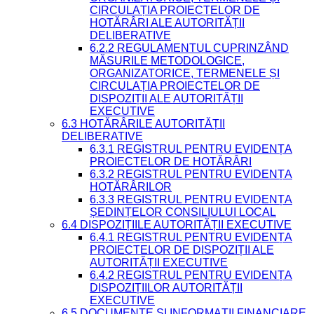
CIRCULAȚIA PROIECTELOR DE
HOTĂRÂRI ALE AUTORITĂȚII
DELIBERATIVE
6.2.2 REGULAMENTUL CUPRINZÂND
MĂSURILE METODOLOGICE,
ORGANIZATORICE, TERMENELE ȘI
CIRCULAȚIA PROIECTELOR DE
DISPOZIȚII ALE AUTORITĂȚII
EXECUTIVE
6.3 HOTĂRÂRILE AUTORITĂȚII
DELIBERATIVE
6.3.1 REGISTRUL PENTRU EVIDENȚA
PROIECTELOR DE HOTĂRÂRI
6.3.2 REGISTRUL PENTRU EVIDENȚA
HOTĂRÂRILOR
6.3.3 REGISTRUL PENTRU EVIDENȚA
ȘEDINȚELOR CONSILIULUI LOCAL
6.4 DISPOZIȚIILE AUTORITĂȚII EXECUTIVE
6.4.1 REGISTRUL PENTRU EVIDENȚA
PROIECTELOR DE DISPOZIȚII ALE
AUTORITĂȚII EXECUTIVE
6.4.2 REGISTRUL PENTRU EVIDENȚA
DISPOZIȚIILOR AUTORITĂȚII
EXECUTIVE
6.5 DOCUMENTE ȘI INFORMAȚII FINANCIARE