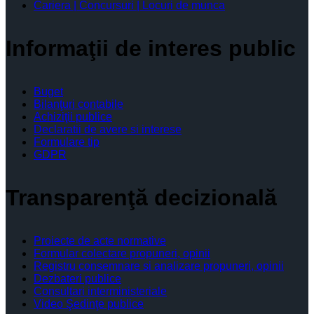
Cariera | Concursuri | Locuri de munca
Informaţii de interes public
Buget
Bilanţuri contabile
Achiziţii publice
Declaratii de avere si interese
Formulare tip
GDPR
Transparenţă decizională
Proiecte de acte normative
Formular colectare propuneri, opinii
Registru consemnare si analizare propuneri, opinii
Dezbateri publice
Consultari interministeriale
Video Şedinţe publice