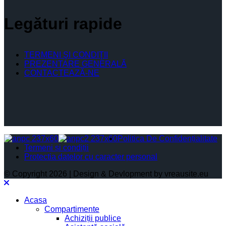
Legături rapide
TERMENI ŞI CONDIŢII
PREZENTARE GENERALĂ
CONTACTEAZĂ-NE
Politica De Confidențialitate
Termeni și condiții
Protectia datelor cu caracter personal
© Copyright 2026 | Design & Devlopment by vreausite.eu
Acasa
Compartimente
Achiziții publice