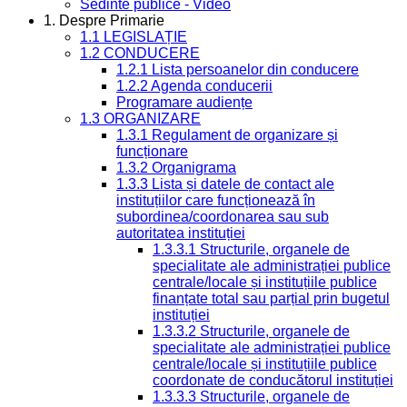
Sedinte publice - Video
1. Despre Primarie
1.1 LEGISLAȚIE
1.2 CONDUCERE
1.2.1 Lista persoanelor din conducere
1.2.2 Agenda conducerii
Programare audiențe
1.3 ORGANIZARE
1.3.1 Regulament de organizare și
funcționare
1.3.2 Organigrama
1.3.3 Lista și datele de contact ale
instituțiilor care funcționează în
subordinea/coordonarea sau sub
autoritatea instituției
1.3.3.1 Structurile, organele de
specialitate ale administrației publice
centrale/locale și instituțiile publice
finanțate total sau parțial prin bugetul
instituției
1.3.3.2 Structurile, organele de
specialitate ale administrației publice
centrale/locale și instituțiile publice
coordonate de conducătorul instituției
1.3.3.3 Structurile, organele de