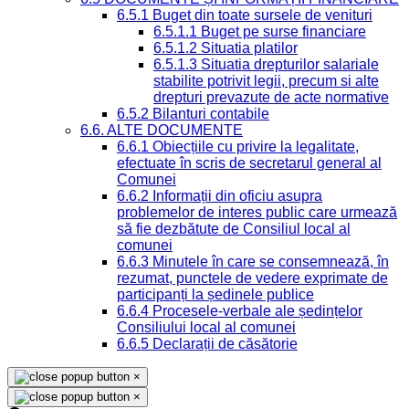
6.5.1 Buget din toate sursele de venituri
6.5.1.1 Buget pe surse financiare
6.5.1.2 Situatia platilor
6.5.1.3 Situatia drepturilor salariale
stabilite potrivit legii, precum si alte
drepturi prevazute de acte normative
6.5.2 Bilanturi contabile
6.6. ALTE DOCUMENTE
6.6.1 Obiecțiile cu privire la legalitate,
efectuate în scris de secretarul general al
Comunei
6.6.2 Informații din oficiu asupra
problemelor de interes public care urmează
să fie dezbătute de Consiliul local al
comunei
6.6.3 Minutele în care se consemnează, în
rezumat, punctele de vedere exprimate de
participanți la ședinele publice
6.6.4 Procesele-verbale ale ședințelor
Consiliului local al comunei
6.6.5 Declarații de căsătorie
×
×