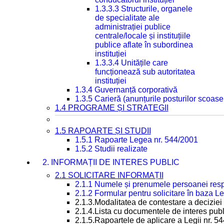
1.3.3.3 Structurile, organele
de specialitate ale
administrației publice
centrale/locale și instituțiile
publice aflate în subordinea
instituției
1.3.3.4 Unitățile care
funcționează sub autoritatea
instituției
1.3.4 Guvernanță corporativă
1.3.5 Carieră (anunțurile posturilor scoase
1.4 PROGRAME ȘI STRATEGII
1.5 RAPOARTE ȘI STUDII
1.5.1 Rapoarte Legea nr. 544/2001
1.5.2 Studii realizate
2. INFORMAȚII DE INTERES PUBLIC
2.1 SOLICITARE INFORMAȚII
2.1.1 Numele și prenumele persoanei resp
2.1.2 Formular pentru solicitare în baza Le
2.1.3.Modalitatea de contestare a deciziei 
2.1.4.Lista cu documentele de interes publ
2.1.5.Rapoartele de aplicare a Legii nr. 5