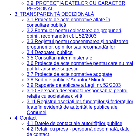
2.9. PROTECȚIA DATELOR CU CARACTER
PERSONAL
3. TRANSPARENȚĂ DECIZIONALĂ
3.1 Proiecte de acte normative aflate în
consultare publică
3.2 Formular pentru colectarea de propuneri,
opinii, recomandări cf. L 52/2003
3.3 Registrul pentru consemnarea și analizarea
propunerilor, opiniilor sau recomandărilor
3.4 Dezbateri publice
3.5 Consultari interministeriale
3.6 Proiecte de acte normative pentru care nu mai
pot fi transmise sugestii
3.7 Proiecte de acte normative adoptate
3.8 Ședințe publice/ Anunțuri/ Minute
3.9 Rapoarte de aplicare a Legii nr. 52/2003
3.10 Persoana desemnată responsabilă pentru
relația cu societatea civilă
3.11 Registrul asociațiilor, fundațiilor și federațiilor
luate în evidență de autoritățile publice ale
Comunei
4. Contact
4.1 Datele de contact ale autorităților publice
4.2 Relații cu presa - persoană desemnată, date
de contact