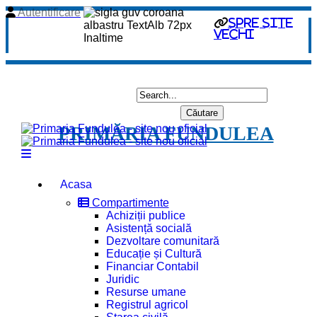
Autentificare
spre site
vechi
PRIMĂRIA FUNDULEA
Acasa
Compartimente
Achiziții publice
Asistență socială
Dezvoltare comunitară
Educație și Cultură
Financiar Contabil
Juridic
Resurse umane
Registrul agricol