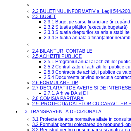
2.2 BULETINUL INFORMATIV al Legii 544/200
2.3 BUGET
2.3.1 Buget pe surse financiare (începând
2.3.2 Situația plăților (execuția bugetară)
2.3.3 Situația drepturilor salariale stabilit
2.3.4 Situația anuală a finanțărilor neramb
2.4 BILANȚURI CONTABILE
2.5 ACHIZIȚII PUBLICE
2.5.1 Programul anual al achizițiilor publi
2.5.2 Centralizatorul achizițiilor publice 
2.5.3 Contracte de achiziții publice cu va
2.5.4 Documente privind execuția contract
2.6 FORMULARE TIP
2.7 DECLARAȚII DE AVERE ȘI DE INTERES
2.7.1. Arhive DA si DI
2.8 COMISIA PARITARĂ
2.9. PROTECȚIA DATELOR CU CARACTER
3. TRANSPARENȚĂ DECIZIONALĂ
3.1 Proiecte de acte normative aflate în consult
3.2 Formular pentru colectarea de propuneri, opi
3.3 Registrul pentru consemnarea și analizarea p