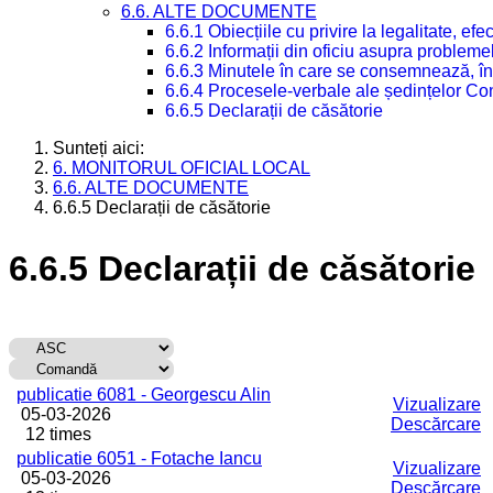
6.6. ALTE DOCUMENTE
6.6.1 Obiecțiile cu privire la legalitate, e
6.6.2 Informații din oficiu asupra problem
6.6.3 Minutele în care se consemnează, în
6.6.4 Procesele-verbale ale ședințelor Con
6.6.5 Declarații de căsătorie
Sunteți aici:
6. MONITORUL OFICIAL LOCAL
6.6. ALTE DOCUMENTE
6.6.5 Declarații de căsătorie
6.6.5 Declarații de căsătorie
Titlu
Descărcare
publicatie 6081 - Georgescu Alin
Vizualizare
05-03-2026
Descărcare
12 times
publicatie 6051 - Fotache Iancu
Vizualizare
05-03-2026
Descărcare