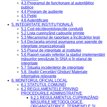
4.3 Programul de funcționare al autorităților
publice
4.4 Program de audiențe
4.5 Petiții
4.6 Autentificare
5. INTEGRITATE INSTITUȚIONALĂ
5.1 Cod etic/deontologic/de conduită
5.2 Lista cuprinzând cadourile primite
5.3 Mecanismul de raportare a încălcărilor legii
5.4 Declarația privind asumarea unei agende de
integritate organizațională
5.5 Planul de integritate al instituției
5.6 Raport narativ referitor la stadiul implementării
măsurilor prevăzute în SNA și în planul de
integritate
5.7 Situația incidentelor de integritate
5.8. Studii/ Cercetări/ Ghiduri/ Materiale
informative relevante
6. MONITORUL OFICIAL LOCAL
6.1 STATUTUL COMUNEI
6.2 REGULAMENTELE PRIVIND
PROCEDURILE ADMINISTRATIVE
6.2.1 REGULAMENTUL CUPRINZÂND
MĂSURILE METODOLOGICE,
ORGANIZATORICE, TERMENELE ȘI