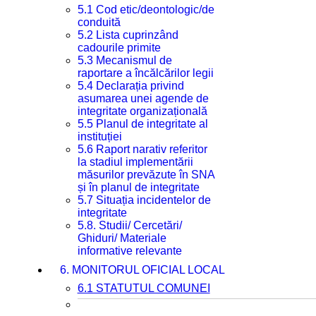
5.1 Cod etic/deontologic/de
conduită
5.2 Lista cuprinzând
cadourile primite
5.3 Mecanismul de
raportare a încălcărilor legii
5.4 Declarația privind
asumarea unei agende de
integritate organizațională
5.5 Planul de integritate al
instituției
5.6 Raport narativ referitor
la stadiul implementării
măsurilor prevăzute în SNA
și în planul de integritate
5.7 Situația incidentelor de
integritate
5.8. Studii/ Cercetări/
Ghiduri/ Materiale
informative relevante
6. MONITORUL OFICIAL LOCAL
6.1 STATUTUL COMUNEI