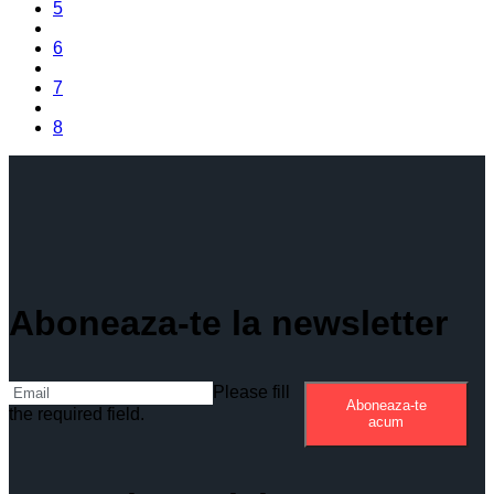
5
6
7
8
Aboneaza-te la newsletter
Please fill
Aboneaza-te
the required field.
acum