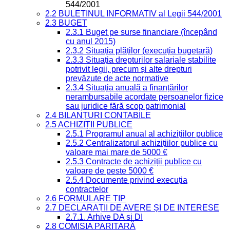
544/2001
2.2 BULETINUL INFORMATIV al Legii 544/2001
2.3 BUGET
2.3.1 Buget pe surse financiare (începând
cu anul 2015)
2.3.2 Situația plăților (execuția bugetară)
2.3.3 Situația drepturilor salariale stabilite
potrivit legii, precum și alte drepturi
prevăzute de acte normative
2.3.4 Situația anuală a finanțărilor
nerambursabile acordate persoanelor fizice
sau juridice fără scop patrimonial
2.4 BILANȚURI CONTABILE
2.5 ACHIZIȚII PUBLICE
2.5.1 Programul anual al achizițiilor publice
2.5.2 Centralizatorul achizițiilor publice cu
valoare mai mare de 5000 €
2.5.3 Contracte de achiziții publice cu
valoare de peste 5000 €
2.5.4 Documente privind execuția
contractelor
2.6 FORMULARE TIP
2.7 DECLARAȚII DE AVERE ȘI DE INTERESE
2.7.1. Arhive DA si DI
2.8 COMISIA PARITARĂ