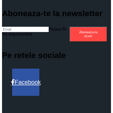
Aboneaza-te la newsletter
Please fill
Aboneaza-te
the required field.
acum
Pe retele sociale
Facebook