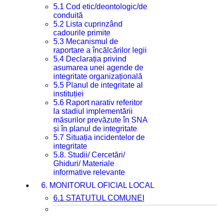
5.1 Cod etic/deontologic/de
conduită
5.2 Lista cuprinzând
cadourile primite
5.3 Mecanismul de
raportare a încălcărilor legii
5.4 Declarația privind
asumarea unei agende de
integritate organizațională
5.5 Planul de integritate al
instituției
5.6 Raport narativ referitor
la stadiul implementării
măsurilor prevăzute în SNA
și în planul de integritate
5.7 Situația incidentelor de
integritate
5.8. Studii/ Cercetări/
Ghiduri/ Materiale
informative relevante
6. MONITORUL OFICIAL LOCAL
6.1 STATUTUL COMUNEI