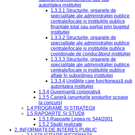
autoritatea instituției
1.3.3.1 Structurile, organele de
specialitate ale administrației publice
centrale/locale și instituțiile publice
finanțate total sau parțial prin bugetul
instituției
1.3.3.2 Structurile, organele de
specialitate ale administrației publice
centrale/locale și instituțiile publice
coordonate de conducătorul instituției
1.3.3.3 Structurile, organele de
specialitate ale administrației publice
centrale/locale și instituțiile publice
aflate în subordinea instituției
1.3.3.4 Unitățile care funcționează sub
autoritatea instituției
1.3.4 Guvernanță corporativă
1.3.5 Carieră (anunțurile posturilor scoase
la concurs)
1.4 PROGRAME ȘI STRATEGII
1.5 RAPOARTE ȘI STUDII
1.5.1 Rapoarte Legea nr. 544/2001
1.5.2 Studii realizate
2. INFORMAȚII DE INTERES PUBLIC