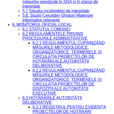
măsurilor prevăzute în SNA și în planul de
integritate
5.7 Situația incidentelor de integritate
5.8. Studii/ Cercetări/ Ghiduri/ Materiale
informative relevante
6. MONITORUL OFICIAL LOCAL
6.1 STATUTUL COMUNEI
6.2 REGULAMENTELE PRIVIND
PROCEDURILE ADMINISTRATIVE
6.2.1 REGULAMENTUL CUPRINZÂND
MĂSURILE METODOLOGICE,
ORGANIZATORICE, TERMENELE ȘI
CIRCULAȚIA PROIECTELOR DE
HOTĂRÂRI ALE AUTORITĂȚII
DELIBERATIVE
6.2.2 REGULAMENTUL CUPRINZÂND
MĂSURILE METODOLOGICE,
ORGANIZATORICE, TERMENELE ȘI
CIRCULAȚIA PROIECTELOR DE
DISPOZIȚII ALE AUTORITĂȚII
EXECUTIVE
6.3 HOTĂRÂRILE AUTORITĂȚII
DELIBERATIVE
6.3.1 REGISTRUL PENTRU EVIDENȚA
PROIECTELOR DE HOTĂRÂRI