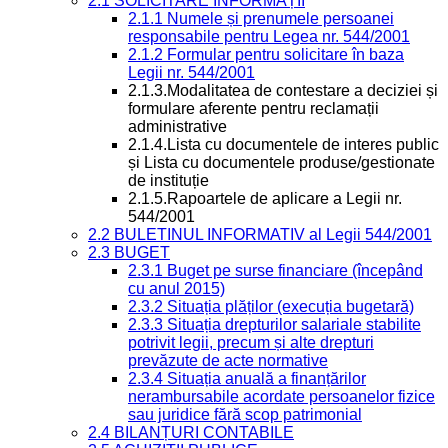
2.1 SOLICITARE INFORMAȚII
2.1.1 Numele și prenumele persoanei
responsabile pentru Legea nr. 544/2001
2.1.2 Formular pentru solicitare în baza
Legii nr. 544/2001
2.1.3.Modalitatea de contestare a deciziei și
formulare aferente pentru reclamații
administrative
2.1.4.Lista cu documentele de interes public
și Lista cu documentele produse/gestionate
de instituție
2.1.5.Rapoartele de aplicare a Legii nr.
544/2001
2.2 BULETINUL INFORMATIV al Legii 544/2001
2.3 BUGET
2.3.1 Buget pe surse financiare (începând
cu anul 2015)
2.3.2 Situația plăților (execuția bugetară)
2.3.3 Situația drepturilor salariale stabilite
potrivit legii, precum și alte drepturi
prevăzute de acte normative
2.3.4 Situația anuală a finanțărilor
nerambursabile acordate persoanelor fizice
sau juridice fără scop patrimonial
2.4 BILANȚURI CONTABILE