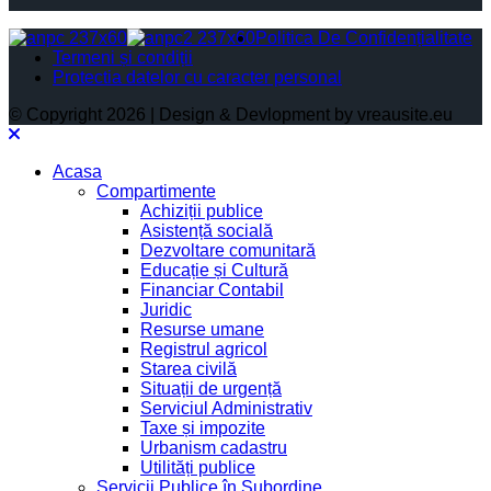
Politica De Confidențialitate
Termeni și condiții
Protectia datelor cu caracter personal
© Copyright 2026 | Design & Devlopment by vreausite.eu
Acasa
Compartimente
Achiziții publice
Asistență socială
Dezvoltare comunitară
Educație și Cultură
Financiar Contabil
Juridic
Resurse umane
Registrul agricol
Starea civilă
Situații de urgență
Serviciul Administrativ
Taxe și impozite
Urbanism cadastru
Utilități publice
Servicii Publice în Subordine