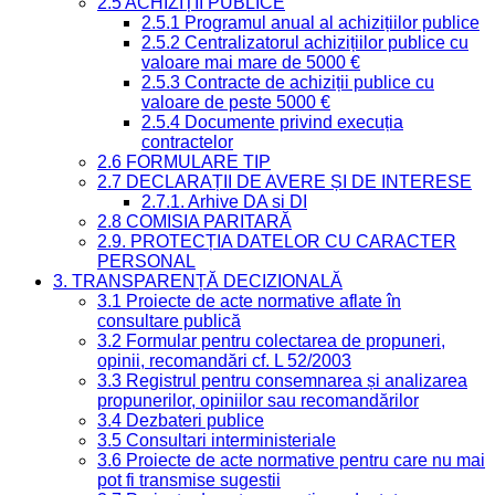
2.5 ACHIZIȚII PUBLICE
2.5.1 Programul anual al achizițiilor publice
2.5.2 Centralizatorul achizițiilor publice cu
valoare mai mare de 5000 €
2.5.3 Contracte de achiziții publice cu
valoare de peste 5000 €
2.5.4 Documente privind execuția
contractelor
2.6 FORMULARE TIP
2.7 DECLARAȚII DE AVERE ȘI DE INTERESE
2.7.1. Arhive DA si DI
2.8 COMISIA PARITARĂ
2.9. PROTECȚIA DATELOR CU CARACTER
PERSONAL
3. TRANSPARENȚĂ DECIZIONALĂ
3.1 Proiecte de acte normative aflate în
consultare publică
3.2 Formular pentru colectarea de propuneri,
opinii, recomandări cf. L 52/2003
3.3 Registrul pentru consemnarea și analizarea
propunerilor, opiniilor sau recomandărilor
3.4 Dezbateri publice
3.5 Consultari interministeriale
3.6 Proiecte de acte normative pentru care nu mai
pot fi transmise sugestii