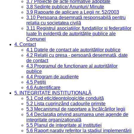
3.7 Proiecte de acte normative adoptate
3.8 Ședințe publice/ Anunțuri/ Minute
3.9 Rapoarte de aplicare a Legii nr. 52/2003
3.10 Persoana desemnată responsabilă pentru
relația cu societatea civilă
3.11 Registrul asociațiilor, fundațiilor și federațiilor
luate în evidență de autoritățile publice ale
Comunei
4. Contact
4.1 Datele de contact ale autorităților publice
4.2 Relații cu presa - persoană desemnată, date
de contact
4.3 Programul de funcționare al autorităților
publice
4.4 Program de audiențe
4.5 Petiții
4.6 Autentificare
5. INTEGRITATE INSTITUȚIONALĂ
5.1 Cod etic/deontologic/de conduită
5.2 Lista cuprinzând cadourile primite
5.3 Mecanismul de raportare a încălcărilor legii
5.4 Declarația privind asumarea unei agende de
integritate organizațională
5.5 Planul de integritate al instituției
5.6 Raport narativ referitor la stadiul implementării