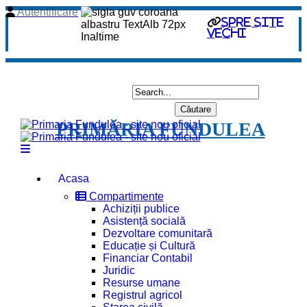
Autentificare
spre site
vechi
PRIMĂRIA FUNDULEA
Acasa
Compartimente
Achiziții publice
Asistență socială
Dezvoltare comunitară
Educație și Cultură
Financiar Contabil
Juridic
Resurse umane
Registrul agricol