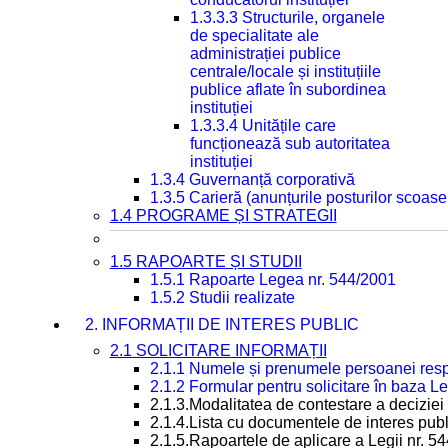
1.3.3.3 Structurile, organele
de specialitate ale
administrației publice
centrale/locale și instituțiile
publice aflate în subordinea
instituției
1.3.3.4 Unitățile care
funcționează sub autoritatea
instituției
1.3.4 Guvernanță corporativă
1.3.5 Carieră (anunțurile posturilor scoase
1.4 PROGRAME ȘI STRATEGII
1.5 RAPOARTE ȘI STUDII
1.5.1 Rapoarte Legea nr. 544/2001
1.5.2 Studii realizate
2. INFORMAȚII DE INTERES PUBLIC
2.1 SOLICITARE INFORMAȚII
2.1.1 Numele și prenumele persoanei resp
2.1.2 Formular pentru solicitare în baza Le
2.1.3.Modalitatea de contestare a deciziei 
2.1.4.Lista cu documentele de interes publ
2.1.5.Rapoartele de aplicare a Legii nr. 5