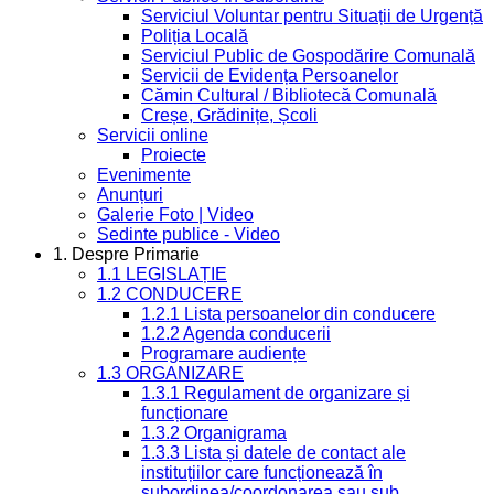
Serviciul Voluntar pentru Situații de Urgență
Poliția Locală
Serviciul Public de Gospodărire Comunală
Servicii de Evidența Persoanelor
Cămin Cultural / Bibliotecă Comunală
Creșe, Grădinițe, Școli
Servicii online
Proiecte
Evenimente
Anunțuri
Galerie Foto | Video
Sedinte publice - Video
1. Despre Primarie
1.1 LEGISLAȚIE
1.2 CONDUCERE
1.2.1 Lista persoanelor din conducere
1.2.2 Agenda conducerii
Programare audiențe
1.3 ORGANIZARE
1.3.1 Regulament de organizare și
funcționare
1.3.2 Organigrama
1.3.3 Lista și datele de contact ale
instituțiilor care funcționează în
subordinea/coordonarea sau sub