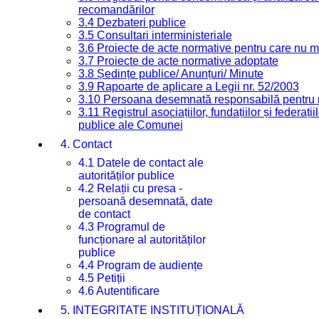
recomandărilor
3.4 Dezbateri publice
3.5 Consultari interministeriale
3.6 Proiecte de acte normative pentru care nu ma
3.7 Proiecte de acte normative adoptate
3.8 Ședințe publice/ Anunțuri/ Minute
3.9 Rapoarte de aplicare a Legii nr. 52/2003
3.10 Persoana desemnată responsabilă pentru re
3.11 Registrul asociațiilor, fundațiilor și federații
publice ale Comunei
4. Contact
4.1 Datele de contact ale
autorităților publice
4.2 Relații cu presa -
persoană desemnată, date
de contact
4.3 Programul de
funcționare al autorităților
publice
4.4 Program de audiențe
4.5 Petiții
4.6 Autentificare
5. INTEGRITATE INSTITUȚIONALĂ