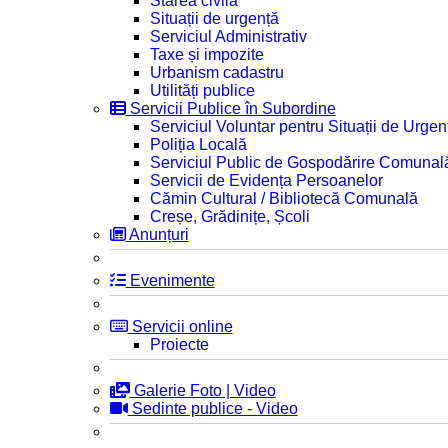
Starea civilă
Situații de urgență
Serviciul Administrativ
Taxe și impozite
Urbanism cadastru
Utilități publice
Servicii Publice în Subordine
Serviciul Voluntar pentru Situații de Urgen
Poliția Locală
Serviciul Public de Gospodărire Comunal
Servicii de Evidența Persoanelor
Cămin Cultural / Bibliotecă Comunală
Creșe, Grădinițe, Școli
Anunțuri
Evenimente
Servicii online
Proiecte
Galerie Foto | Video
Sedinte publice - Video