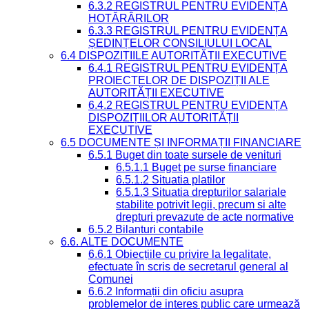
6.3.2 REGISTRUL PENTRU EVIDENȚA
HOTĂRÂRILOR
6.3.3 REGISTRUL PENTRU EVIDENȚA
ȘEDINȚELOR CONSILIULUI LOCAL
6.4 DISPOZIȚIILE AUTORITĂȚII EXECUTIVE
6.4.1 REGISTRUL PENTRU EVIDENȚA
PROIECTELOR DE DISPOZIȚII ALE
AUTORITĂȚII EXECUTIVE
6.4.2 REGISTRUL PENTRU EVIDENȚA
DISPOZIȚIILOR AUTORITĂȚII
EXECUTIVE
6.5 DOCUMENTE ȘI INFORMAȚII FINANCIARE
6.5.1 Buget din toate sursele de venituri
6.5.1.1 Buget pe surse financiare
6.5.1.2 Situatia platilor
6.5.1.3 Situatia drepturilor salariale
stabilite potrivit legii, precum si alte
drepturi prevazute de acte normative
6.5.2 Bilanturi contabile
6.6. ALTE DOCUMENTE
6.6.1 Obiecțiile cu privire la legalitate,
efectuate în scris de secretarul general al
Comunei
6.6.2 Informații din oficiu asupra
problemelor de interes public care urmează