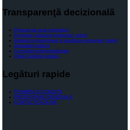
Transparenţă decizională
Proiecte de acte normative
Formular colectare propuneri, opinii
Registru consemnare si analizare propuneri, opinii
Dezbateri publice
Consultari interministeriale
Video Şedinţe publice
Legături rapide
TERMENI ŞI CONDIŢII
PREZENTARE GENERALĂ
CONTACTEAZĂ-NE