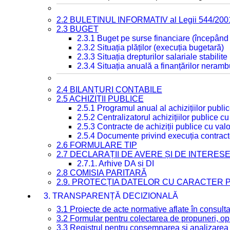
2.2 BULETINUL INFORMATIV al Legii 544/200
2.3 BUGET
2.3.1 Buget pe surse financiare (începând
2.3.2 Situația plăților (execuția bugetară)
2.3.3 Situația drepturilor salariale stabilit
2.3.4 Situația anuală a finanțărilor neramb
2.4 BILANȚURI CONTABILE
2.5 ACHIZIȚII PUBLICE
2.5.1 Programul anual al achizițiilor publi
2.5.2 Centralizatorul achizițiilor publice 
2.5.3 Contracte de achiziții publice cu va
2.5.4 Documente privind execuția contract
2.6 FORMULARE TIP
2.7 DECLARAȚII DE AVERE ȘI DE INTERES
2.7.1. Arhive DA si DI
2.8 COMISIA PARITARĂ
2.9. PROTECȚIA DATELOR CU CARACTER
3. TRANSPARENȚĂ DECIZIONALĂ
3.1 Proiecte de acte normative aflate în consult
3.2 Formular pentru colectarea de propuneri, opi
3.3 Registrul pentru consemnarea și analizarea p