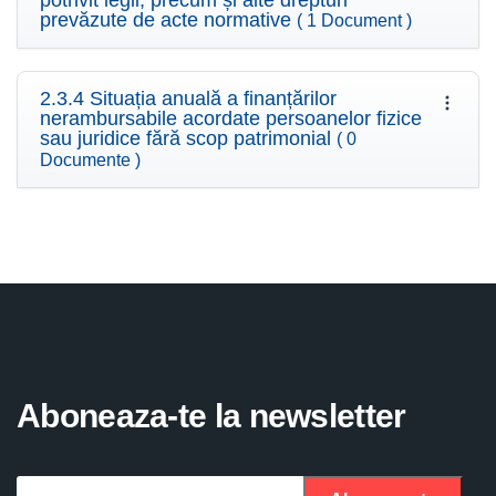
potrivit legii, precum și alte drepturi
prevăzute de acte normative
( 1 Document )
2.3.4 Situația anuală a finanțărilor
nerambursabile acordate persoanelor fizice
sau juridice fără scop patrimonial
( 0
Documente )
Aboneaza-te la newsletter