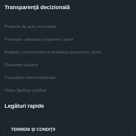
Transparenţă decizională
Proiecte de acte normative
Formular colectare propuneri, opinii
Registru consemnare si analizare propuneri, opinii
Dezbateri publice
Consultari interministeriale
Video Şedinţe publice
Legături rapide
TERMENI ŞI CONDIŢII