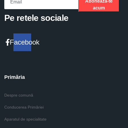
Aboneaza-te
acum
Please fill the required field.
Pe retele sociale
Facebook
Primăria
Despre comună
Conducerea Primăriei
Aparatul de specialitate