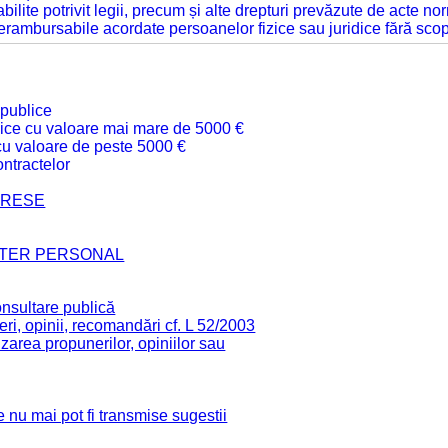
tabilite potrivit legii, precum și alte drepturi prevăzute de acte no
 nerambursabile acordate persoanelor fizice sau juridice fără sco
 publice
ublice cu valoare mai mare de 5000 €
 cu valoare de peste 5000 €
ntractelor
TERESE
CTER PERSONAL
onsultare publică
ri, opinii, recomandări cf. L 52/2003
zarea propunerilor, opiniilor sau
 nu mai pot fi transmise sugestii