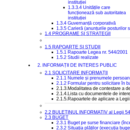
instituției
1.3.3.4 Unitățile care
funcționează sub autoritatea
instituției
1.3.4 Guvernanță corporativă
1.3.5 Carieră (anunțurile posturilor
1.4 PROGRAME ȘI STRATEGII
1.5 RAPOARTE ȘI STUDII
1.5.1 Rapoarte Legea nr. 544/2001
1.5.2 Studii realizate
2. INFORMAȚII DE INTERES PUBLIC
2.1 SOLICITARE INFORMAȚII
2.1.1 Numele și prenumele persoan
2.1.2 Formular pentru solicitare în 
2.1.3.Modalitatea de contestare a de
2.1.4.Lista cu documentele de intere
2.1.5.Rapoartele de aplicare a Legii
2.2 BULETINUL INFORMATIV al Legii 5
2.3 BUGET
2.3.1 Buget pe surse financiare (în
2.3.2 Situația plăților (execuția buge