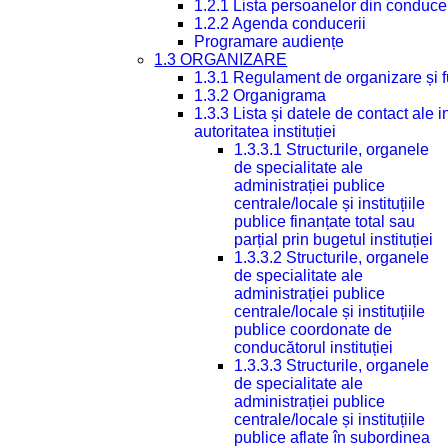
1.2.1 Lista persoanelor din conduce
1.2.2 Agenda conducerii
Programare audiențe
1.3 ORGANIZARE
1.3.1 Regulament de organizare și 
1.3.2 Organigrama
1.3.3 Lista și datele de contact ale
autoritatea instituției
1.3.3.1 Structurile, organele
de specialitate ale
administrației publice
centrale/locale și instituțiile
publice finanțate total sau
parțial prin bugetul instituției
1.3.3.2 Structurile, organele
de specialitate ale
administrației publice
centrale/locale și instituțiile
publice coordonate de
conducătorul instituției
1.3.3.3 Structurile, organele
de specialitate ale
administrației publice
centrale/locale și instituțiile
publice aflate în subordinea