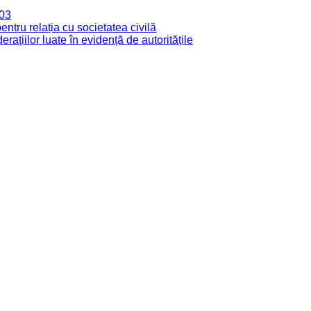
003
tru relația cu societatea civilă
derațiilor luate în evidență de autoritățile