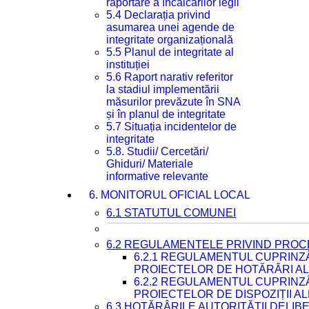
raportare a încălcărilor legii
5.4 Declarația privind
asumarea unei agende de
integritate organizațională
5.5 Planul de integritate al
instituției
5.6 Raport narativ referitor
la stadiul implementării
măsurilor prevăzute în SNA
și în planul de integritate
5.7 Situația incidentelor de
integritate
5.8. Studii/ Cercetări/
Ghiduri/ Materiale
informative relevante
6. MONITORUL OFICIAL LOCAL
6.1 STATUTUL COMUNEI
6.2 REGULAMENTELE PRIVIND PROC
6.2.1 REGULAMENTUL CUPRINZ
PROIECTELOR DE HOTĂRÂRI ALE
6.2.2 REGULAMENTUL CUPRINZ
PROIECTELOR DE DISPOZIȚII A
6.3 HOTĂRÂRILE AUTORITĂȚII DELIB