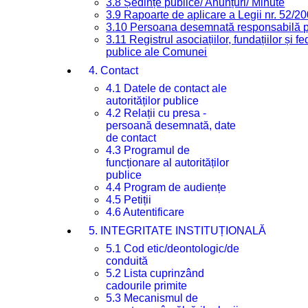
3.8 Ședințe publice/ Anunțuri/ Minute
3.9 Rapoarte de aplicare a Legii nr. 52/2
3.10 Persoana desemnată responsabilă pen
3.11 Registrul asociațiilor, fundațiilor și fe
publice ale Comunei
4. Contact
4.1 Datele de contact ale
autorităților publice
4.2 Relații cu presa -
persoană desemnată, date
de contact
4.3 Programul de
funcționare al autorităților
publice
4.4 Program de audiențe
4.5 Petiții
4.6 Autentificare
5. INTEGRITATE INSTITUȚIONALĂ
5.1 Cod etic/deontologic/de
conduită
5.2 Lista cuprinzând
cadourile primite
5.3 Mecanismul de