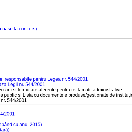
 scoase la concurs)
ei responsabile pentru Legea nr. 544/2001
baza Legii nr. 544/2001
ciziei și formulare aferente pentru reclamații administrative
s public și Lista cu documentele produse/gestionate de instituți
 nr. 544/2001
44/2001
cepând cu anul 2015)
tară)