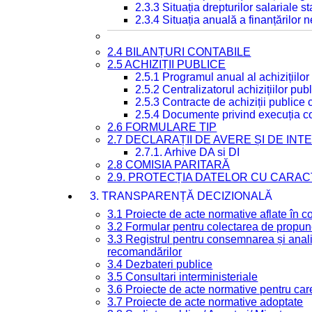
2.3.3 Situația drepturilor salariale s
2.3.4 Situația anuală a finanțărilor
2.4 BILANȚURI CONTABILE
2.5 ACHIZIȚII PUBLICE
2.5.1 Programul anual al achizițiilor
2.5.2 Centralizatorul achizițiilor p
2.5.3 Contracte de achiziții publice
2.5.4 Documente privind execuția co
2.6 FORMULARE TIP
2.7 DECLARAȚII DE AVERE ȘI DE IN
2.7.1. Arhive DA si DI
2.8 COMISIA PARITARĂ
2.9. PROTECȚIA DATELOR CU CARA
3. TRANSPARENȚĂ DECIZIONALĂ
3.1 Proiecte de acte normative aflate în c
3.2 Formular pentru colectarea de propune
3.3 Registrul pentru consemnarea și anali
recomandărilor
3.4 Dezbateri publice
3.5 Consultari interministeriale
3.6 Proiecte de acte normative pentru care
3.7 Proiecte de acte normative adoptate