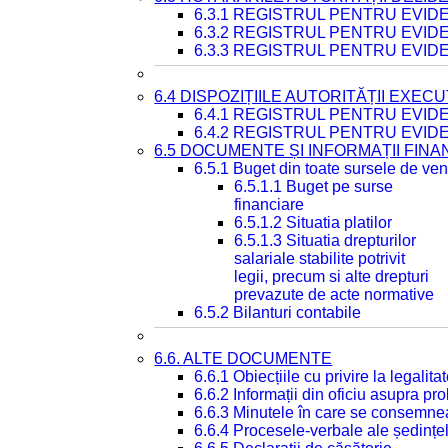
6.3.1 REGISTRUL PENTRU EVI
6.3.2 REGISTRUL PENTRU EVI
6.3.3 REGISTRUL PENTRU EVID
6.4 DISPOZIȚIILE AUTORITĂȚII EXECU
6.4.1 REGISTRUL PENTRU EVID
6.4.2 REGISTRUL PENTRU EVID
6.5 DOCUMENTE ȘI INFORMAȚII FIN
6.5.1 Buget din toate sursele de veni
6.5.1.1 Buget pe surse
financiare
6.5.1.2 Situatia platilor
6.5.1.3 Situatia drepturilor
salariale stabilite potrivit
legii, precum si alte drepturi
prevazute de acte normative
6.5.2 Bilanturi contabile
6.6. ALTE DOCUMENTE
6.6.1 Obiecțiile cu privire la legali
6.6.2 Informații din oficiu asupra p
6.6.3 Minutele în care se consemnea
6.6.4 Procesele-verbale ale ședințel