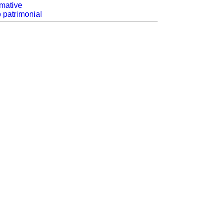
rmative
p patrimonial