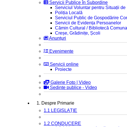
Servicii Publice în Subordine
Serviciul Voluntar pentru Situații d
Poliția Locală
Serviciul Public de Gospodărire C
Servicii de Evidența Persoanelor
Cămin Cultural / Bibliotecă Comuna
Creșe, Grădinițe, Școli
Anunțuri
Evenimente
Servicii online
Proiecte
Galerie Foto | Video
Sedinte publice - Video
1. Despre Primarie
1.1 LEGISLAȚIE
1.2 CONDUCERE