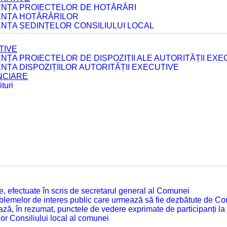
DENȚA PROIECTELOR DE HOTĂRÂRI
DENȚA HOTĂRÂRILOR
ENȚA ȘEDINȚELOR CONSILIULUI LOCAL
TIVE
ENȚA PROIECTELOR DE DISPOZIȚII ALE AUTORITĂȚII EXE
ENȚA DISPOZIȚIILOR AUTORITĂȚII EXECUTIVE
ANCIARE
turi
tate, efectuate în scris de secretarul general al Comunei
roblemelor de interes public care urmează să fie dezbătute de Con
ză, în rezumat, punctele de vedere exprimate de participanți la
or Consiliului local al comunei