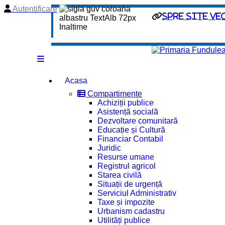
Autentificare
spre site ve
Acasa
Compartimente
Achiziții publice
Asistență socială
Dezvoltare comunitară
Educație și Cultură
Financiar Contabil
Juridic
Resurse umane
Registrul agricol
Starea civilă
Situații de urgență
Serviciul Administrativ
Taxe și impozite
Urbanism cadastru
Utilități publice