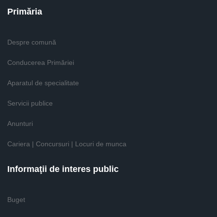
Primăria
Despre comună
Conducerea Primăriei
Aparatul de specialitate
Servicii publice
Anunturi
Cariera | Concursuri | Locuri de munca
Informaţii de interes public
Buget