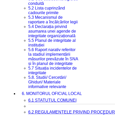
conduită
5.2 Lista cuprinzând
cadourile primite
5.3 Mecanismul de
raportare a încălcărilor legii
5.4 Declarația privind
asumarea unei agende de
integritate organizațională
5.5 Planul de integritate al
instituției
5.6 Raport narativ referitor
la stadiul implementării
măsurilor prevăzute în SNA
și în planul de integritate
5.7 Situația incidentelor de
integritate
5.8. Studii/ Cercetări/
Ghiduri/ Materiale
informative relevante
6. MONITORUL OFICIAL LOCAL
6.1 STATUTUL COMUNEI
6.2 REGULAMENTELE PRIVIND PROCEDURI