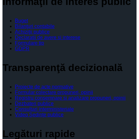
Informaţii de interes public
Buget
Bilanţuri contabile
Achiziţii publice
Declaratii de avere si interese
Formulare tip
GDPR
Transparenţă decizională
Proiecte de acte normative
Formular colectare propuneri, opinii
Registru consemnare si analizare propuneri, opinii
Dezbateri publice
Consultari interministeriale
Video Şedinţe publice
Legături rapide