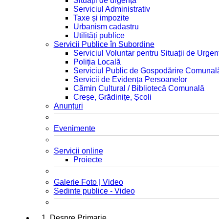
Situații de urgență
Serviciul Administrativ
Taxe și impozite
Urbanism cadastru
Utilități publice
Servicii Publice în Subordine
Serviciul Voluntar pentru Situații de Urgen
Poliția Locală
Serviciul Public de Gospodărire Comunal
Servicii de Evidența Persoanelor
Cămin Cultural / Bibliotecă Comunală
Creșe, Grădinițe, Școli
Anunțuri
Evenimente
Servicii online
Proiecte
Galerie Foto | Video
Sedinte publice - Video
1. Despre Primarie