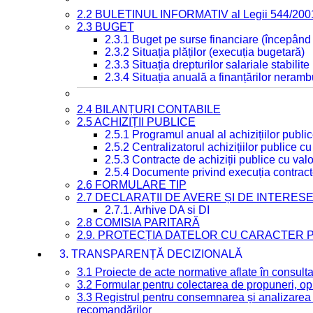
2.2 BULETINUL INFORMATIV al Legii 544/200
2.3 BUGET
2.3.1 Buget pe surse financiare (începând
2.3.2 Situația plăților (execuția bugetară)
2.3.3 Situația drepturilor salariale stabilit
2.3.4 Situația anuală a finanțărilor neramb
2.4 BILANȚURI CONTABILE
2.5 ACHIZIȚII PUBLICE
2.5.1 Programul anual al achizițiilor publi
2.5.2 Centralizatorul achizițiilor publice 
2.5.3 Contracte de achiziții publice cu va
2.5.4 Documente privind execuția contract
2.6 FORMULARE TIP
2.7 DECLARAȚII DE AVERE ȘI DE INTERES
2.7.1. Arhive DA si DI
2.8 COMISIA PARITARĂ
2.9. PROTECȚIA DATELOR CU CARACTER
3. TRANSPARENȚĂ DECIZIONALĂ
3.1 Proiecte de acte normative aflate în consult
3.2 Formular pentru colectarea de propuneri, opi
3.3 Registrul pentru consemnarea și analizarea p
recomandărilor