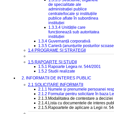
de specialitate ale
administrației publice
centrale/locale și instituțiile
publice aflate în subordinea
instituției
1.3.3.4 Unitățile care
funcționează sub autoritatea
instituției
1.3.4 Guvernanță corporativă
1.3.5 Carieră (anunțurile posturilor scoase
1.4 PROGRAME ȘI STRATEGII
1.5 RAPOARTE ȘI STUDII
1.5.1 Rapoarte Legea nr. 544/2001
1.5.2 Studii realizate
2. INFORMAȚII DE INTERES PUBLIC
2.1 SOLICITARE INFORMAȚII
2.1.1 Numele și prenumele persoanei resp
2.1.2 Formular pentru solicitare în baza Le
2.1.3.Modalitatea de contestare a deciziei 
2.1.4.Lista cu documentele de interes publ
2.1.5.Rapoartele de aplicare a Legii nr. 5