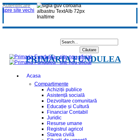
Autentificare
spre site vechi
PRIMĂRIA FUNDULEA
Acasa
Compartimente
Achiziții publice
Asistență socială
Dezvoltare comunitară
Educație și Cultură
Financiar Contabil
Juridic
Resurse umane
Registrul agricol
Starea civilă