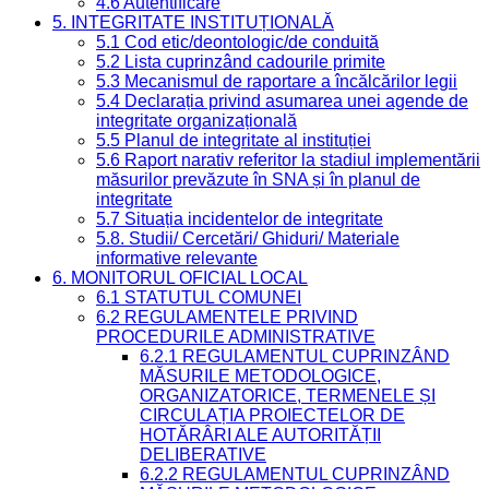
4.6 Autentificare
5. INTEGRITATE INSTITUȚIONALĂ
5.1 Cod etic/deontologic/de conduită
5.2 Lista cuprinzând cadourile primite
5.3 Mecanismul de raportare a încălcărilor legii
5.4 Declarația privind asumarea unei agende de
integritate organizațională
5.5 Planul de integritate al instituției
5.6 Raport narativ referitor la stadiul implementării
măsurilor prevăzute în SNA și în planul de
integritate
5.7 Situația incidentelor de integritate
5.8. Studii/ Cercetări/ Ghiduri/ Materiale
informative relevante
6. MONITORUL OFICIAL LOCAL
6.1 STATUTUL COMUNEI
6.2 REGULAMENTELE PRIVIND
PROCEDURILE ADMINISTRATIVE
6.2.1 REGULAMENTUL CUPRINZÂND
MĂSURILE METODOLOGICE,
ORGANIZATORICE, TERMENELE ȘI
CIRCULAȚIA PROIECTELOR DE
HOTĂRÂRI ALE AUTORITĂȚII
DELIBERATIVE
6.2.2 REGULAMENTUL CUPRINZÂND