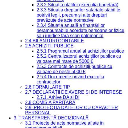
2.3.2 Situația plăților (execuția bugetară)
2.3.3 Situația drepturilor salariale stabilite
potrivit legii, precum și alte drepturi
prevăzute de acte normative
2.3.4 Situația anuală a finanțărilor
nerambursabile acordate persoanelor fizice
sau juridice fără scop patrimonial
2.4 BILANȚURI CONTABILE
2.5 ACHIZIȚII PUBLICE
2.5.1 Programul anual al achizițiilor publice
2.5.2 Centralizatorul achizițiilor publice cu
valoare mai mare de 5000 €
2.5.3 Contracte de achiziții publice cu
valoare de peste 5000 €
2.5.4 Documente privind execuția
contractelor
2.6 FORMULARE TIP
2.7 DECLARAȚII DE AVERE ȘI DE INTERESE
2.7.1. Arhive DA si DI
2.8 COMISIA PARITARĂ
2.9. PROTECȚIA DATELOR CU CARACTER
PERSONAL
3. TRANSPARENȚĂ DECIZIONALĂ
3.1 Proiecte de acte normative aflate în