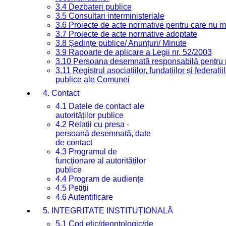
3.4 Dezbateri publice
3.5 Consultari interministeriale
3.6 Proiecte de acte normative pentru care nu ma
3.7 Proiecte de acte normative adoptate
3.8 Ședințe publice/ Anunțuri/ Minute
3.9 Rapoarte de aplicare a Legii nr. 52/2003
3.10 Persoana desemnată responsabilă pentru re
3.11 Registrul asociațiilor, fundațiilor și federații
publice ale Comunei
4. Contact
4.1 Datele de contact ale
autorităților publice
4.2 Relații cu presa -
persoană desemnată, date
de contact
4.3 Programul de
funcționare al autorităților
publice
4.4 Program de audiențe
4.5 Petiții
4.6 Autentificare
5. INTEGRITATE INSTITUȚIONALĂ
5.1 Cod etic/deontologic/de