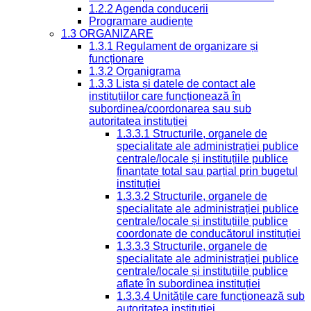
1.2.2 Agenda conducerii
Programare audiențe
1.3 ORGANIZARE
1.3.1 Regulament de organizare și
funcționare
1.3.2 Organigrama
1.3.3 Lista și datele de contact ale
instituțiilor care funcționează în
subordinea/coordonarea sau sub
autoritatea instituției
1.3.3.1 Structurile, organele de
specialitate ale administrației publice
centrale/locale și instituțiile publice
finanțate total sau parțial prin bugetul
instituției
1.3.3.2 Structurile, organele de
specialitate ale administrației publice
centrale/locale și instituțiile publice
coordonate de conducătorul instituției
1.3.3.3 Structurile, organele de
specialitate ale administrației publice
centrale/locale și instituțiile publice
aflate în subordinea instituției
1.3.3.4 Unitățile care funcționează sub
autoritatea instituției