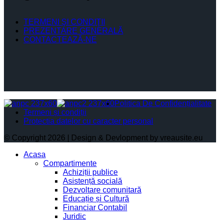
TERMENI ŞI CONDIŢII
PREZENTARE GENERALĂ
CONTACTEAZĂ-NE
Politica De Confidențialitate
Termeni și condiții
Protectia datelor cu caracter personal
© Copyright 2026 | Design & Devlopment by vreausite.eu
Acasa
Compartimente
Achiziții publice
Asistență socială
Dezvoltare comunitară
Educație și Cultură
Financiar Contabil
Juridic