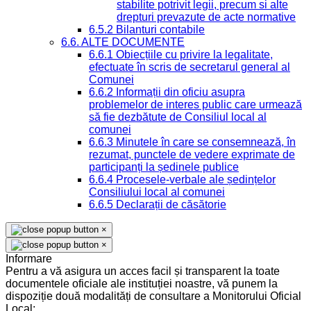
stabilite potrivit legii, precum si alte
drepturi prevazute de acte normative
6.5.2 Bilanturi contabile
6.6. ALTE DOCUMENTE
6.6.1 Obiecțiile cu privire la legalitate,
efectuate în scris de secretarul general al
Comunei
6.6.2 Informații din oficiu asupra
problemelor de interes public care urmează
să fie dezbătute de Consiliul local al
comunei
6.6.3 Minutele în care se consemnează, în
rezumat, punctele de vedere exprimate de
participanți la ședinele publice
6.6.4 Procesele-verbale ale ședințelor
Consiliului local al comunei
6.6.5 Declarații de căsătorie
×
×
Informare
Pentru a vă asigura un acces facil și transparent la toate
documentele oficiale ale instituției noastre, vă punem la
dispoziție două modalități de consultare a Monitorului Oficial
Local: