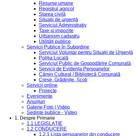
Resurse umane
Registrul agricol
Starea civilă
Situații de urgență
Serviciul Administrativ
Taxe și impozite
Urbanism cadastru
Utilități publice
Servicii Publice în Subordine
Serviciul Voluntar pentru Situații de Urgență
Poliția Locală
Serviciul Public de Gospodărire Comunală
Servicii de Evidența Persoanelor
Cămin Cultural / Bibliotecă Comunală
Creșe, Grădinițe, Școli
Servicii online
Proiecte
Evenimente
Anunțuri
Galerie Foto | Video
Sedinte publice - Video
1. Despre Primarie
1.1 LEGISLAȚIE
1.2 CONDUCERE
1.2.1 Lista persoanelor din conducere