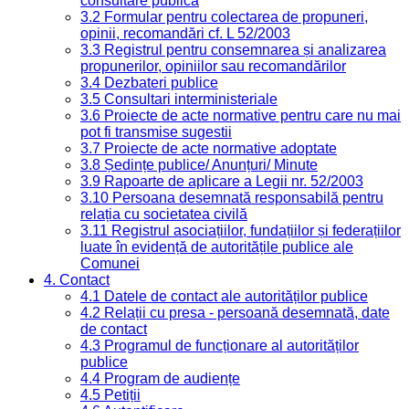
consultare publică
3.2 Formular pentru colectarea de propuneri,
opinii, recomandări cf. L 52/2003
3.3 Registrul pentru consemnarea și analizarea
propunerilor, opiniilor sau recomandărilor
3.4 Dezbateri publice
3.5 Consultari interministeriale
3.6 Proiecte de acte normative pentru care nu mai
pot fi transmise sugestii
3.7 Proiecte de acte normative adoptate
3.8 Ședințe publice/ Anunțuri/ Minute
3.9 Rapoarte de aplicare a Legii nr. 52/2003
3.10 Persoana desemnată responsabilă pentru
relația cu societatea civilă
3.11 Registrul asociațiilor, fundațiilor și federațiilor
luate în evidență de autoritățile publice ale
Comunei
4. Contact
4.1 Datele de contact ale autorităților publice
4.2 Relații cu presa - persoană desemnată, date
de contact
4.3 Programul de funcționare al autorităților
publice
4.4 Program de audiențe
4.5 Petiții