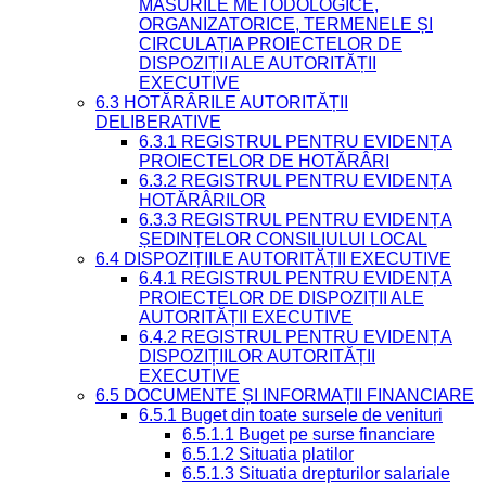
MĂSURILE METODOLOGICE,
ORGANIZATORICE, TERMENELE ȘI
CIRCULAȚIA PROIECTELOR DE
DISPOZIȚII ALE AUTORITĂȚII
EXECUTIVE
6.3 HOTĂRÂRILE AUTORITĂȚII
DELIBERATIVE
6.3.1 REGISTRUL PENTRU EVIDENȚA
PROIECTELOR DE HOTĂRÂRI
6.3.2 REGISTRUL PENTRU EVIDENȚA
HOTĂRÂRILOR
6.3.3 REGISTRUL PENTRU EVIDENȚA
ȘEDINȚELOR CONSILIULUI LOCAL
6.4 DISPOZIȚIILE AUTORITĂȚII EXECUTIVE
6.4.1 REGISTRUL PENTRU EVIDENȚA
PROIECTELOR DE DISPOZIȚII ALE
AUTORITĂȚII EXECUTIVE
6.4.2 REGISTRUL PENTRU EVIDENȚA
DISPOZIȚIILOR AUTORITĂȚII
EXECUTIVE
6.5 DOCUMENTE ȘI INFORMAȚII FINANCIARE
6.5.1 Buget din toate sursele de venituri
6.5.1.1 Buget pe surse financiare
6.5.1.2 Situatia platilor
6.5.1.3 Situatia drepturilor salariale