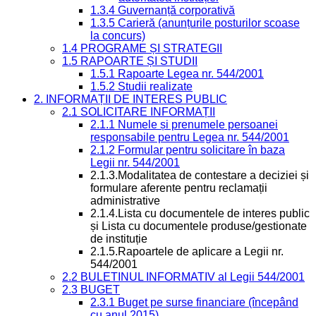
1.3.4 Guvernanță corporativă
1.3.5 Carieră (anunțurile posturilor scoase
la concurs)
1.4 PROGRAME ȘI STRATEGII
1.5 RAPOARTE ȘI STUDII
1.5.1 Rapoarte Legea nr. 544/2001
1.5.2 Studii realizate
2. INFORMAȚII DE INTERES PUBLIC
2.1 SOLICITARE INFORMAȚII
2.1.1 Numele și prenumele persoanei
responsabile pentru Legea nr. 544/2001
2.1.2 Formular pentru solicitare în baza
Legii nr. 544/2001
2.1.3.Modalitatea de contestare a deciziei și
formulare aferente pentru reclamații
administrative
2.1.4.Lista cu documentele de interes public
și Lista cu documentele produse/gestionate
de instituție
2.1.5.Rapoartele de aplicare a Legii nr.
544/2001
2.2 BULETINUL INFORMATIV al Legii 544/2001
2.3 BUGET
2.3.1 Buget pe surse financiare (începând
cu anul 2015)