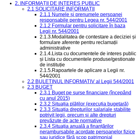
2. INFORMAȚII DE INTERES PUBLIC
2.1 SOLICITARE INFORMAȚII
2.1.1 Numele și prenumele persoanei
responsabile pentru Legea nr. 544/2001
2.1.2 Formular pentru solicitare în baza
Legii nr. 544/2001
2.1.3.Modalitatea de contestare a deciziei și
formulare aferente pentru reclamații
administrative
2.1.4.Lista cu documentele de interes public
și Lista cu documentele produse/gestionate
de instituție
2.1.5.Rapoartele de aplicare a Legii nr.
544/2001
2.2 BULETINUL INFORMATIV al Legii 544/2001
2.3 BUGET
2.3.1 Buget pe surse financiare (începând
cu anul 2015)
2.3.2 Situația plăților (execuția bugetară)
2.3.3 Situația drepturilor salariale stabilite
potrivit legii, precum și alte drepturi
prevăzute de acte normative
2.3.4 Situația anuală a finanțărilor
nerambursabile acordate persoanelor fizice
sau juridice fără scop patrimonial