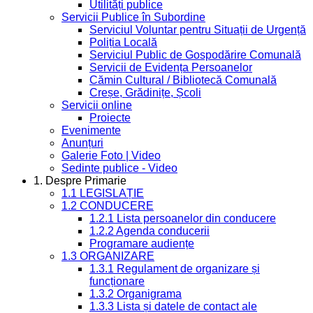
Utilități publice
Servicii Publice în Subordine
Serviciul Voluntar pentru Situații de Urgență
Poliția Locală
Serviciul Public de Gospodărire Comunală
Servicii de Evidența Persoanelor
Cămin Cultural / Bibliotecă Comunală
Creșe, Grădinițe, Școli
Servicii online
Proiecte
Evenimente
Anunțuri
Galerie Foto | Video
Sedinte publice - Video
1. Despre Primarie
1.1 LEGISLAȚIE
1.2 CONDUCERE
1.2.1 Lista persoanelor din conducere
1.2.2 Agenda conducerii
Programare audiențe
1.3 ORGANIZARE
1.3.1 Regulament de organizare și
funcționare
1.3.2 Organigrama
1.3.3 Lista și datele de contact ale