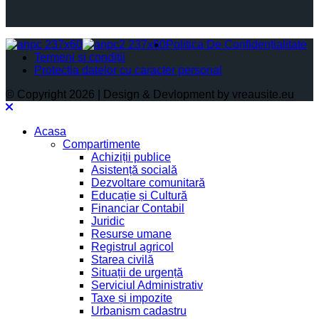
Politica De Confidențialitate
Termeni și condiții
Protectia datelor cu caracter personal
© Copyright 2026 | Design & Devlopment by vreausite.eu
Acasa
Compartimente
Achiziții publice
Asistență socială
Dezvoltare comunitară
Educație și Cultură
Financiar Contabil
Juridic
Resurse umane
Registrul agricol
Starea civilă
Situații de urgență
Serviciul Administrativ
Taxe și impozite
Urbanism cadastru