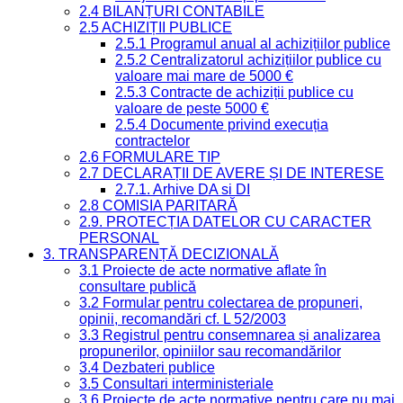
2.4 BILANȚURI CONTABILE
2.5 ACHIZIȚII PUBLICE
2.5.1 Programul anual al achizițiilor publice
2.5.2 Centralizatorul achizițiilor publice cu
valoare mai mare de 5000 €
2.5.3 Contracte de achiziții publice cu
valoare de peste 5000 €
2.5.4 Documente privind execuția
contractelor
2.6 FORMULARE TIP
2.7 DECLARAȚII DE AVERE ȘI DE INTERESE
2.7.1. Arhive DA si DI
2.8 COMISIA PARITARĂ
2.9. PROTECȚIA DATELOR CU CARACTER
PERSONAL
3. TRANSPARENȚĂ DECIZIONALĂ
3.1 Proiecte de acte normative aflate în
consultare publică
3.2 Formular pentru colectarea de propuneri,
opinii, recomandări cf. L 52/2003
3.3 Registrul pentru consemnarea și analizarea
propunerilor, opiniilor sau recomandărilor
3.4 Dezbateri publice
3.5 Consultari interministeriale
3.6 Proiecte de acte normative pentru care nu mai