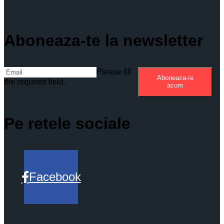
Aboneaza-te la newsletter
Please fill
Aboneaza-te
the required field.
acum
Pe retele sociale
Facebook