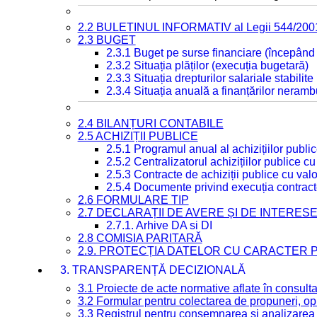
2.2 BULETINUL INFORMATIV al Legii 544/200
2.3 BUGET
2.3.1 Buget pe surse financiare (începând
2.3.2 Situația plăților (execuția bugetară)
2.3.3 Situația drepturilor salariale stabilit
2.3.4 Situația anuală a finanțărilor neramb
2.4 BILANȚURI CONTABILE
2.5 ACHIZIȚII PUBLICE
2.5.1 Programul anual al achizițiilor publi
2.5.2 Centralizatorul achizițiilor publice 
2.5.3 Contracte de achiziții publice cu va
2.5.4 Documente privind execuția contract
2.6 FORMULARE TIP
2.7 DECLARAȚII DE AVERE ȘI DE INTERES
2.7.1. Arhive DA si DI
2.8 COMISIA PARITARĂ
2.9. PROTECȚIA DATELOR CU CARACTER
3. TRANSPARENȚĂ DECIZIONALĂ
3.1 Proiecte de acte normative aflate în consult
3.2 Formular pentru colectarea de propuneri, opi
3.3 Registrul pentru consemnarea și analizarea p