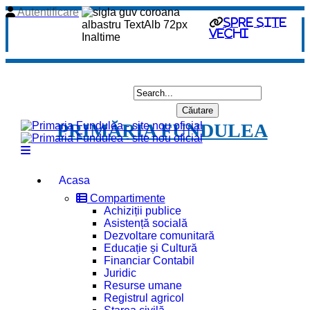
Autentificare
spre site
vechi
PRIMĂRIA FUNDULEA
Acasa
Compartimente
Achiziții publice
Asistență socială
Dezvoltare comunitară
Educație și Cultură
Financiar Contabil
Juridic
Resurse umane
Registrul agricol