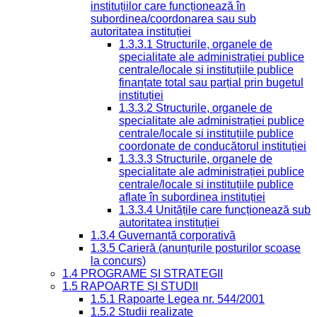
instituțiilor care funcționează în
subordinea/coordonarea sau sub
autoritatea instituției
1.3.3.1 Structurile, organele de
specialitate ale administrației publice
centrale/locale și instituțiile publice
finanțate total sau parțial prin bugetul
instituției
1.3.3.2 Structurile, organele de
specialitate ale administrației publice
centrale/locale și instituțiile publice
coordonate de conducătorul instituției
1.3.3.3 Structurile, organele de
specialitate ale administrației publice
centrale/locale și instituțiile publice
aflate în subordinea instituției
1.3.3.4 Unitățile care funcționează sub
autoritatea instituției
1.3.4 Guvernanță corporativă
1.3.5 Carieră (anunțurile posturilor scoase
la concurs)
1.4 PROGRAME ȘI STRATEGII
1.5 RAPOARTE ȘI STUDII
1.5.1 Rapoarte Legea nr. 544/2001
1.5.2 Studii realizate