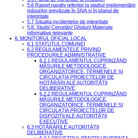
5.6 Raport narativ referitor la stadiul implementării
măsurilor prevăzute în SNA și în planul de
integritate
5.7 Situația incidentelor de integritate
5.8. Studii/ Cercetări/ Ghiduri/ Materiale
informative relevante
6. MONITORUL OFICIAL LOCAL
6.1 STATUTUL COMUNEI
6.2 REGULAMENTELE PRIVIND
PROCEDURILE ADMINISTRATIVE
6.2.1 REGULAMENTUL CUPRINZÂND
MĂSURILE METODOLOGICE,
ORGANIZATORICE, TERMENELE ȘI
CIRCULAȚIA PROIECTELOR DE
HOTĂRÂRI ALE AUTORITĂȚII
DELIBERATIVE
6.2.2 REGULAMENTUL CUPRINZÂND
MĂSURILE METODOLOGICE,
ORGANIZATORICE, TERMENELE ȘI
CIRCULAȚIA PROIECTELOR DE
DISPOZIȚII ALE AUTORITĂȚII
EXECUTIVE
6.3 HOTĂRÂRILE AUTORITĂȚII
DELIBERATIVE