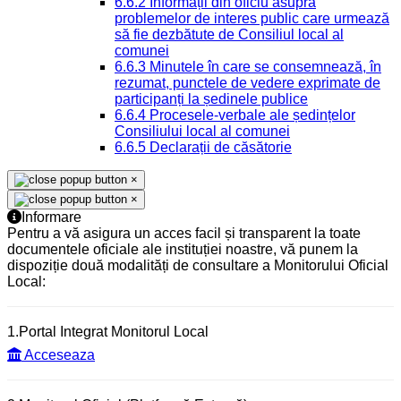
6.6.2 Informații din oficiu asupra
problemelor de interes public care urmează
să fie dezbătute de Consiliul local al
comunei
6.6.3 Minutele în care se consemnează, în
rezumat, punctele de vedere exprimate de
participanți la ședinele publice
6.6.4 Procesele-verbale ale ședințelor
Consiliului local al comunei
6.6.5 Declarații de căsătorie
×
×
Informare
Pentru a vă asigura un acces facil și transparent la toate
documentele oficiale ale instituției noastre, vă punem la
dispoziție două modalități de consultare a Monitorului Oficial
Local:
1.Portal Integrat Monitorul Local
Acceseaza