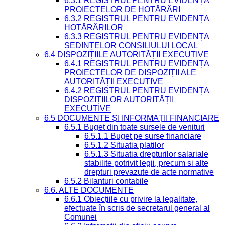
6.3.1 REGISTRUL PENTRU EVIDENȚA
PROIECTELOR DE HOTĂRÂRI
6.3.2 REGISTRUL PENTRU EVIDENȚA
HOTĂRÂRILOR
6.3.3 REGISTRUL PENTRU EVIDENȚA
ȘEDINȚELOR CONSILIULUI LOCAL
6.4 DISPOZIȚIILE AUTORITĂȚII EXECUTIVE
6.4.1 REGISTRUL PENTRU EVIDENȚA
PROIECTELOR DE DISPOZIȚII ALE
AUTORITĂȚII EXECUTIVE
6.4.2 REGISTRUL PENTRU EVIDENȚA
DISPOZIȚIILOR AUTORITĂȚII
EXECUTIVE
6.5 DOCUMENTE ȘI INFORMAȚII FINANCIARE
6.5.1 Buget din toate sursele de venituri
6.5.1.1 Buget pe surse financiare
6.5.1.2 Situatia platilor
6.5.1.3 Situatia drepturilor salariale
stabilite potrivit legii, precum si alte
drepturi prevazute de acte normative
6.5.2 Bilanturi contabile
6.6. ALTE DOCUMENTE
6.6.1 Obiecțiile cu privire la legalitate,
efectuate în scris de secretarul general al
Comunei