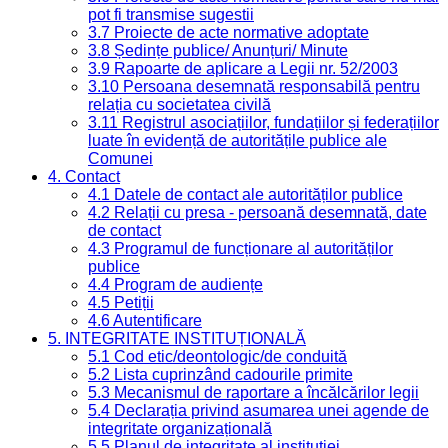
pot fi transmise sugestii
3.7 Proiecte de acte normative adoptate
3.8 Ședințe publice/ Anunțuri/ Minute
3.9 Rapoarte de aplicare a Legii nr. 52/2003
3.10 Persoana desemnată responsabilă pentru
relația cu societatea civilă
3.11 Registrul asociațiilor, fundațiilor și federațiilor
luate în evidență de autoritățile publice ale
Comunei
4. Contact
4.1 Datele de contact ale autorităților publice
4.2 Relații cu presa - persoană desemnată, date
de contact
4.3 Programul de funcționare al autorităților
publice
4.4 Program de audiențe
4.5 Petiții
4.6 Autentificare
5. INTEGRITATE INSTITUȚIONALĂ
5.1 Cod etic/deontologic/de conduită
5.2 Lista cuprinzând cadourile primite
5.3 Mecanismul de raportare a încălcărilor legii
5.4 Declarația privind asumarea unei agende de
integritate organizațională
5.5 Planul de integritate al instituției