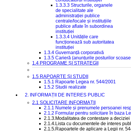
1.3.3.3 Structurile, organele
de specialitate ale
administrației publice
centrale/locale și instituțiile
publice aflate în subordinea
instituției
1.3.3.4 Unitățile care
funcționează sub autoritatea
instituției
1.3.4 Guvernanță corporativă
1.3.5 Carieră (anunțurile posturilor scoase
1.4 PROGRAME ȘI STRATEGII
1.5 RAPOARTE ȘI STUDII
1.5.1 Rapoarte Legea nr. 544/2001
1.5.2 Studii realizate
2. INFORMAȚII DE INTERES PUBLIC
2.1 SOLICITARE INFORMAȚII
2.1.1 Numele și prenumele persoanei resp
2.1.2 Formular pentru solicitare în baza Le
2.1.3.Modalitatea de contestare a deciziei 
2.1.4.Lista cu documentele de interes publ
2.1.5.Rapoartele de aplicare a Legii nr. 5