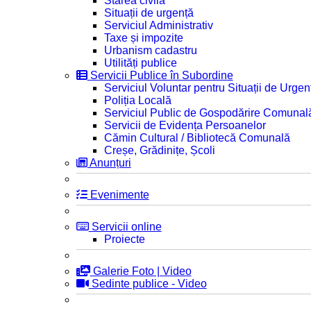
Starea civilă
Situații de urgență
Serviciul Administrativ
Taxe și impozite
Urbanism cadastru
Utilități publice
Servicii Publice în Subordine
Serviciul Voluntar pentru Situații de Urgen
Poliția Locală
Serviciul Public de Gospodărire Comunal
Servicii de Evidența Persoanelor
Cămin Cultural / Bibliotecă Comunală
Creșe, Grădinițe, Școli
Anunțuri
Evenimente
Servicii online
Proiecte
Galerie Foto | Video
Sedinte publice - Video