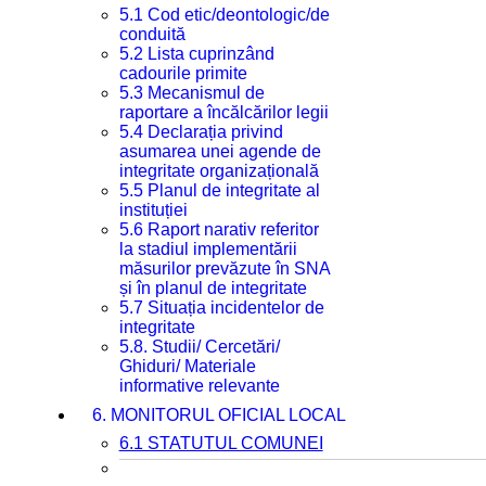
5.1 Cod etic/deontologic/de
conduită
5.2 Lista cuprinzând
cadourile primite
5.3 Mecanismul de
raportare a încălcărilor legii
5.4 Declarația privind
asumarea unei agende de
integritate organizațională
5.5 Planul de integritate al
instituției
5.6 Raport narativ referitor
la stadiul implementării
măsurilor prevăzute în SNA
și în planul de integritate
5.7 Situația incidentelor de
integritate
5.8. Studii/ Cercetări/
Ghiduri/ Materiale
informative relevante
6. MONITORUL OFICIAL LOCAL
6.1 STATUTUL COMUNEI