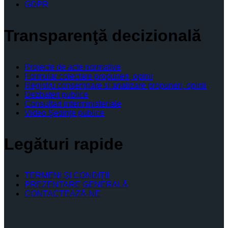
GDPR
Transparenţă decizională
Proiecte de acte normative
Formular colectare propuneri, opinii
Registru consemnare si analizare propuneri, opinii
Dezbateri publice
Consultari interministeriale
Video Şedinţe publice
Legături rapide
TERMENI ŞI CONDIŢII
PREZENTARE GENERALĂ
CONTACTEAZĂ-NE