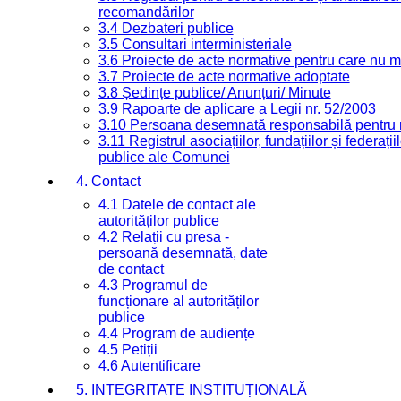
recomandărilor
3.4 Dezbateri publice
3.5 Consultari interministeriale
3.6 Proiecte de acte normative pentru care nu ma
3.7 Proiecte de acte normative adoptate
3.8 Ședințe publice/ Anunțuri/ Minute
3.9 Rapoarte de aplicare a Legii nr. 52/2003
3.10 Persoana desemnată responsabilă pentru re
3.11 Registrul asociațiilor, fundațiilor și federații
publice ale Comunei
4. Contact
4.1 Datele de contact ale
autorităților publice
4.2 Relații cu presa -
persoană desemnată, date
de contact
4.3 Programul de
funcționare al autorităților
publice
4.4 Program de audiențe
4.5 Petiții
4.6 Autentificare
5. INTEGRITATE INSTITUȚIONALĂ