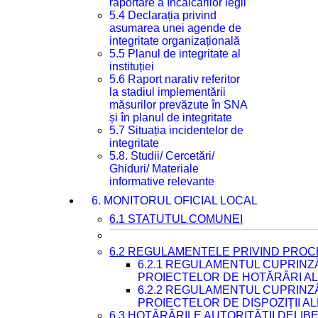
raportare a încălcărilor legii
5.4 Declarația privind
asumarea unei agende de
integritate organizațională
5.5 Planul de integritate al
instituției
5.6 Raport narativ referitor
la stadiul implementării
măsurilor prevăzute în SNA
și în planul de integritate
5.7 Situația incidentelor de
integritate
5.8. Studii/ Cercetări/
Ghiduri/ Materiale
informative relevante
6. MONITORUL OFICIAL LOCAL
6.1 STATUTUL COMUNEI
6.2 REGULAMENTELE PRIVIND PROC
6.2.1 REGULAMENTUL CUPRINZ
PROIECTELOR DE HOTĂRÂRI ALE
6.2.2 REGULAMENTUL CUPRINZ
PROIECTELOR DE DISPOZIȚII A
6.3 HOTĂRÂRILE AUTORITĂȚII DELIB