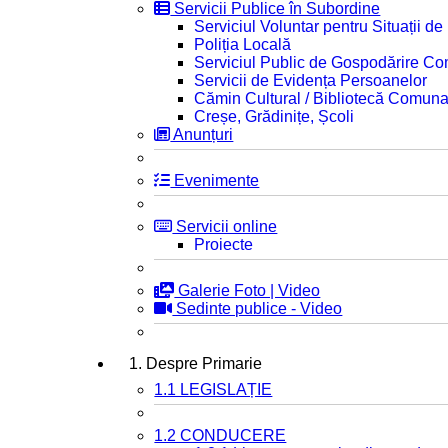
Servicii Publice în Subordine
Serviciul Voluntar pentru Situații d
Poliția Locală
Serviciul Public de Gospodărire C
Servicii de Evidența Persoanelor
Cămin Cultural / Bibliotecă Comuna
Creșe, Grădinițe, Școli
Anunțuri
Evenimente
Servicii online
Proiecte
Galerie Foto | Video
Sedinte publice - Video
1. Despre Primarie
1.1 LEGISLAȚIE
1.2 CONDUCERE