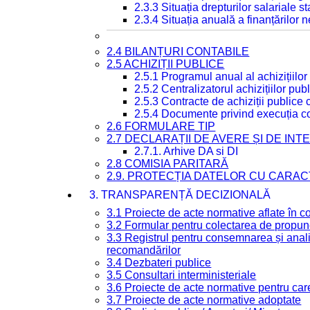
2.3.3 Situația drepturilor salariale s
2.3.4 Situația anuală a finanțărilor
2.4 BILANȚURI CONTABILE
2.5 ACHIZIȚII PUBLICE
2.5.1 Programul anual al achizițiilor
2.5.2 Centralizatorul achizițiilor p
2.5.3 Contracte de achiziții publice
2.5.4 Documente privind execuția co
2.6 FORMULARE TIP
2.7 DECLARAȚII DE AVERE ȘI DE IN
2.7.1. Arhive DA si DI
2.8 COMISIA PARITARĂ
2.9. PROTECȚIA DATELOR CU CARA
3. TRANSPARENȚĂ DECIZIONALĂ
3.1 Proiecte de acte normative aflate în c
3.2 Formular pentru colectarea de propune
3.3 Registrul pentru consemnarea și anali
recomandărilor
3.4 Dezbateri publice
3.5 Consultari interministeriale
3.6 Proiecte de acte normative pentru care
3.7 Proiecte de acte normative adoptate