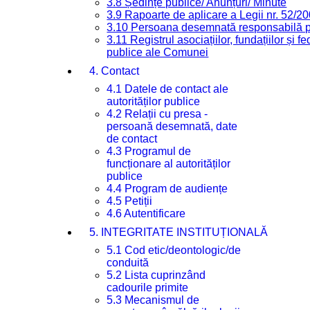
3.8 Ședințe publice/ Anunțuri/ Minute
3.9 Rapoarte de aplicare a Legii nr. 52/2
3.10 Persoana desemnată responsabilă pen
3.11 Registrul asociațiilor, fundațiilor și fe
publice ale Comunei
4. Contact
4.1 Datele de contact ale
autorităților publice
4.2 Relații cu presa -
persoană desemnată, date
de contact
4.3 Programul de
funcționare al autorităților
publice
4.4 Program de audiențe
4.5 Petiții
4.6 Autentificare
5. INTEGRITATE INSTITUȚIONALĂ
5.1 Cod etic/deontologic/de
conduită
5.2 Lista cuprinzând
cadourile primite
5.3 Mecanismul de