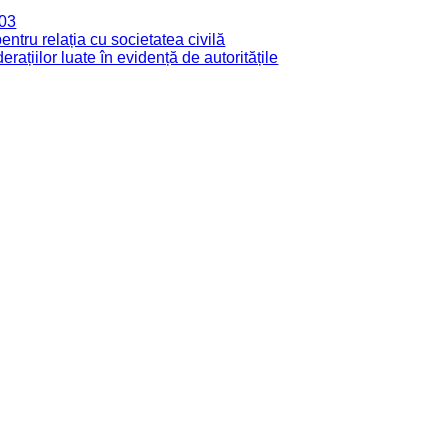
003
tru relația cu societatea civilă
derațiilor luate în evidență de autoritățile