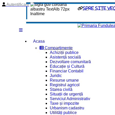
Autentificare
spre site ve
Acasa
Compartimente
Achiziții publice
Asistență socială
Dezvoltare comunitară
Educație și Cultură
Financiar Contabil
Juridic
Resurse umane
Registrul agricol
Starea civilă
Situații de urgență
Serviciul Administrativ
Taxe și impozite
Urbanism cadastru
Utilități publice