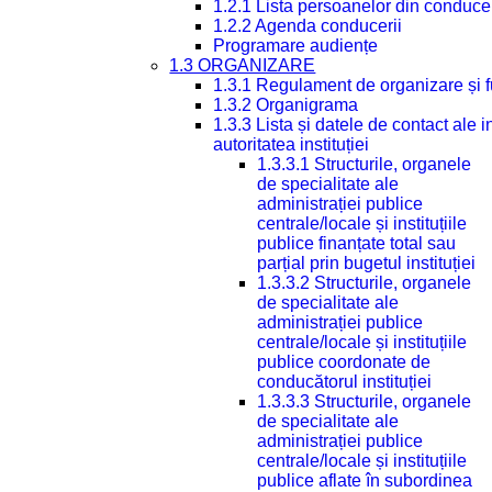
1.2.1 Lista persoanelor din conduce
1.2.2 Agenda conducerii
Programare audiențe
1.3 ORGANIZARE
1.3.1 Regulament de organizare și 
1.3.2 Organigrama
1.3.3 Lista și datele de contact ale
autoritatea instituției
1.3.3.1 Structurile, organele
de specialitate ale
administrației publice
centrale/locale și instituțiile
publice finanțate total sau
parțial prin bugetul instituției
1.3.3.2 Structurile, organele
de specialitate ale
administrației publice
centrale/locale și instituțiile
publice coordonate de
conducătorul instituției
1.3.3.3 Structurile, organele
de specialitate ale
administrației publice
centrale/locale și instituțiile
publice aflate în subordinea