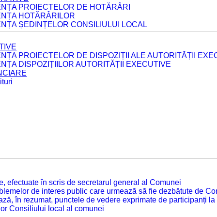
DENȚA PROIECTELOR DE HOTĂRÂRI
DENȚA HOTĂRÂRILOR
ENȚA ȘEDINȚELOR CONSILIULUI LOCAL
TIVE
ENȚA PROIECTELOR DE DISPOZIȚII ALE AUTORITĂȚII EXE
ENȚA DISPOZIȚIILOR AUTORITĂȚII EXECUTIVE
ANCIARE
turi
tate, efectuate în scris de secretarul general al Comunei
roblemelor de interes public care urmează să fie dezbătute de Con
ză, în rezumat, punctele de vedere exprimate de participanți la
or Consiliului local al comunei