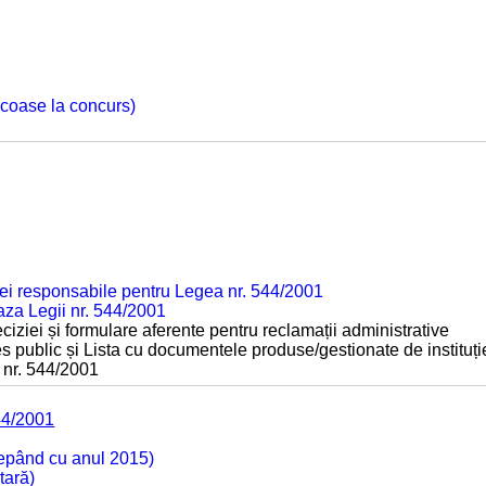
 scoase la concurs)
ei responsabile pentru Legea nr. 544/2001
baza Legii nr. 544/2001
ciziei și formulare aferente pentru reclamații administrative
s public și Lista cu documentele produse/gestionate de instituți
 nr. 544/2001
44/2001
cepând cu anul 2015)
tară)