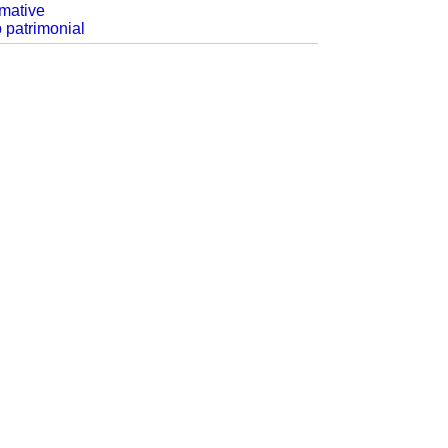
rmative
p patrimonial