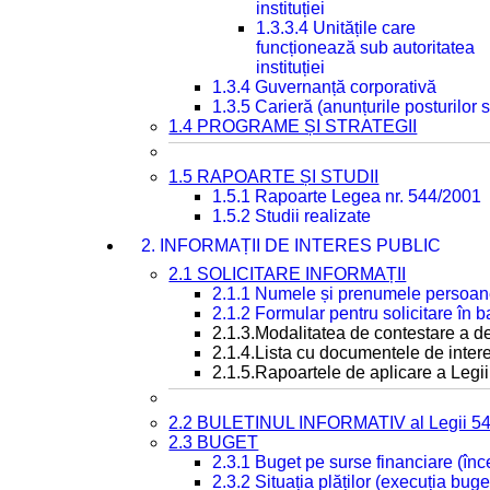
instituției
1.3.3.4 Unitățile care
funcționează sub autoritatea
instituției
1.3.4 Guvernanță corporativă
1.3.5 Carieră (anunțurile posturilor
1.4 PROGRAME ȘI STRATEGII
1.5 RAPOARTE ȘI STUDII
1.5.1 Rapoarte Legea nr. 544/2001
1.5.2 Studii realizate
2. INFORMAȚII DE INTERES PUBLIC
2.1 SOLICITARE INFORMAȚII
2.1.1 Numele și prenumele persoan
2.1.2 Formular pentru solicitare în 
2.1.3.Modalitatea de contestare a de
2.1.4.Lista cu documentele de intere
2.1.5.Rapoartele de aplicare a Legii
2.2 BULETINUL INFORMATIV al Legii 5
2.3 BUGET
2.3.1 Buget pe surse financiare (în
2.3.2 Situația plăților (execuția buge