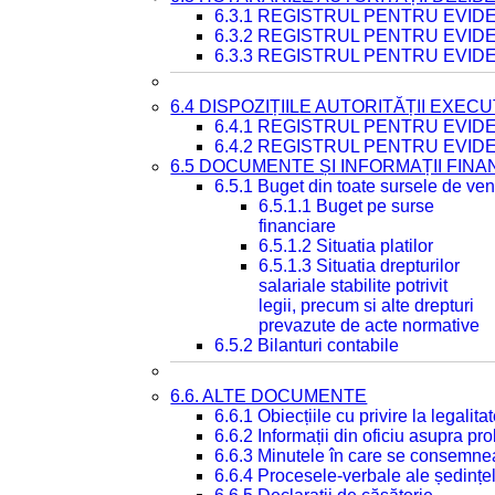
6.3.1 REGISTRUL PENTRU EVI
6.3.2 REGISTRUL PENTRU EVI
6.3.3 REGISTRUL PENTRU EVID
6.4 DISPOZIȚIILE AUTORITĂȚII EXECU
6.4.1 REGISTRUL PENTRU EVID
6.4.2 REGISTRUL PENTRU EVID
6.5 DOCUMENTE ȘI INFORMAȚII FIN
6.5.1 Buget din toate sursele de veni
6.5.1.1 Buget pe surse
financiare
6.5.1.2 Situatia platilor
6.5.1.3 Situatia drepturilor
salariale stabilite potrivit
legii, precum si alte drepturi
prevazute de acte normative
6.5.2 Bilanturi contabile
6.6. ALTE DOCUMENTE
6.6.1 Obiecțiile cu privire la legali
6.6.2 Informații din oficiu asupra p
6.6.3 Minutele în care se consemnea
6.6.4 Procesele-verbale ale ședințel