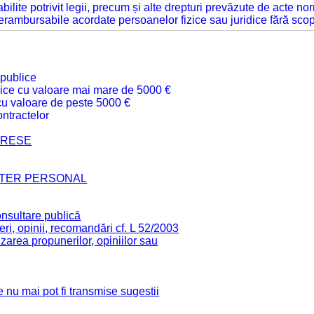
tabilite potrivit legii, precum și alte drepturi prevăzute de acte no
 nerambursabile acordate persoanelor fizice sau juridice fără sco
 publice
ublice cu valoare mai mare de 5000 €
 cu valoare de peste 5000 €
ntractelor
TERESE
CTER PERSONAL
onsultare publică
ri, opinii, recomandări cf. L 52/2003
zarea propunerilor, opiniilor sau
 nu mai pot fi transmise sugestii