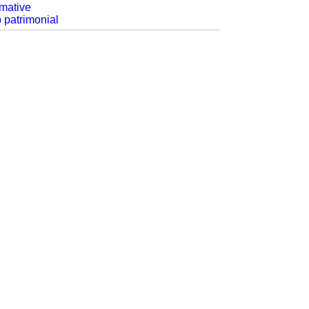
rmative
p patrimonial