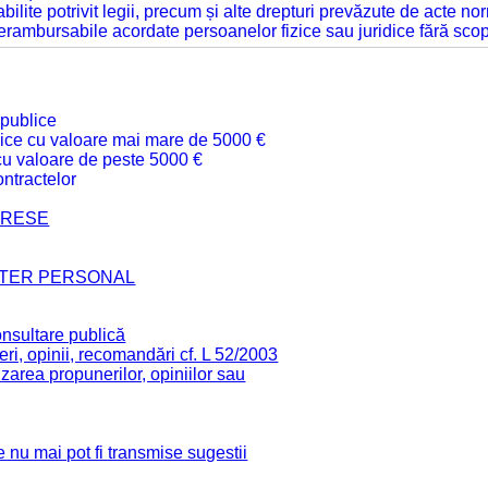
tabilite potrivit legii, precum și alte drepturi prevăzute de acte no
 nerambursabile acordate persoanelor fizice sau juridice fără sco
 publice
ublice cu valoare mai mare de 5000 €
 cu valoare de peste 5000 €
ntractelor
TERESE
CTER PERSONAL
onsultare publică
ri, opinii, recomandări cf. L 52/2003
zarea propunerilor, opiniilor sau
 nu mai pot fi transmise sugestii