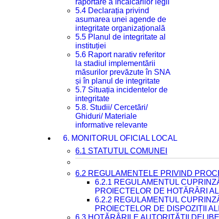
raportare a încălcărilor legii
5.4 Declarația privind
asumarea unei agende de
integritate organizațională
5.5 Planul de integritate al
instituției
5.6 Raport narativ referitor
la stadiul implementării
măsurilor prevăzute în SNA
și în planul de integritate
5.7 Situația incidentelor de
integritate
5.8. Studii/ Cercetări/
Ghiduri/ Materiale
informative relevante
6. MONITORUL OFICIAL LOCAL
6.1 STATUTUL COMUNEI
6.2 REGULAMENTELE PRIVIND PROC
6.2.1 REGULAMENTUL CUPRINZ
PROIECTELOR DE HOTĂRÂRI ALE
6.2.2 REGULAMENTUL CUPRINZ
PROIECTELOR DE DISPOZIȚII A
6.3 HOTĂRÂRILE AUTORITĂȚII DELIB