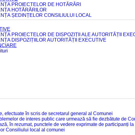
DENȚA PROIECTELOR DE HOTĂRÂRI
DENȚA HOTĂRÂRILOR
ENȚA ȘEDINȚELOR CONSILIULUI LOCAL
TIVE
ENȚA PROIECTELOR DE DISPOZIȚII ALE AUTORITĂȚII EXE
ENȚA DISPOZIȚIILOR AUTORITĂȚII EXECUTIVE
ANCIARE
turi
tate, efectuate în scris de secretarul general al Comunei
roblemelor de interes public care urmează să fie dezbătute de Con
ză, în rezumat, punctele de vedere exprimate de participanți la
or Consiliului local al comunei