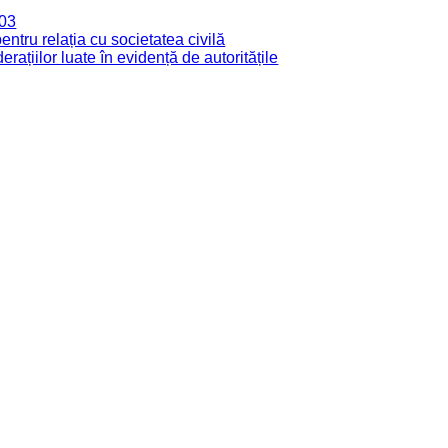
003
tru relația cu societatea civilă
derațiilor luate în evidență de autoritățile