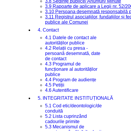
3.8 Ședințe publice/ Anunțuri/ Minute
3.9 Rapoarte de aplicare a Legii nr. 52/2
3.10 Persoana desemnată responsabilă pen
3.11 Registrul asociațiilor, fundațiilor și fe
publice ale Comunei
4. Contact
4.1 Datele de contact ale
autorităților publice
4.2 Relații cu presa -
persoană desemnată, date
de contact
4.3 Programul de
funcționare al autorităților
publice
4.4 Program de audiențe
4.5 Petiții
4.6 Autentificare
5. INTEGRITATE INSTITUȚIONALĂ
5.1 Cod etic/deontologic/de
conduită
5.2 Lista cuprinzând
cadourile primite
5.3 Mecanismul de