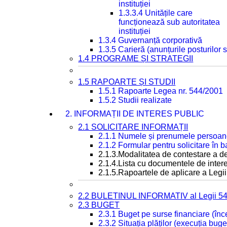
instituției
1.3.3.4 Unitățile care
funcționează sub autoritatea
instituției
1.3.4 Guvernanță corporativă
1.3.5 Carieră (anunțurile posturilor
1.4 PROGRAME ȘI STRATEGII
1.5 RAPOARTE ȘI STUDII
1.5.1 Rapoarte Legea nr. 544/2001
1.5.2 Studii realizate
2. INFORMAȚII DE INTERES PUBLIC
2.1 SOLICITARE INFORMAȚII
2.1.1 Numele și prenumele persoan
2.1.2 Formular pentru solicitare în 
2.1.3.Modalitatea de contestare a de
2.1.4.Lista cu documentele de intere
2.1.5.Rapoartele de aplicare a Legii
2.2 BULETINUL INFORMATIV al Legii 5
2.3 BUGET
2.3.1 Buget pe surse financiare (în
2.3.2 Situația plăților (execuția buge