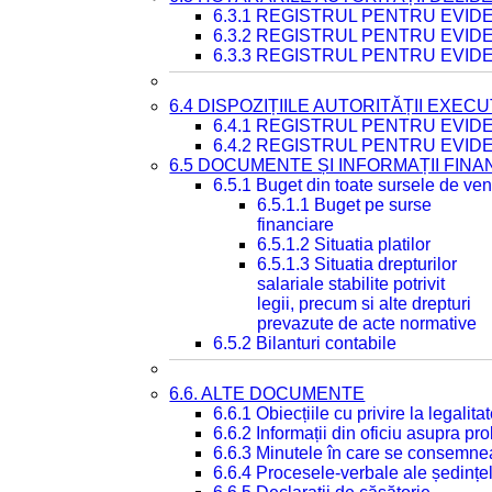
6.3.1 REGISTRUL PENTRU EVI
6.3.2 REGISTRUL PENTRU EVI
6.3.3 REGISTRUL PENTRU EVID
6.4 DISPOZIȚIILE AUTORITĂȚII EXECU
6.4.1 REGISTRUL PENTRU EVID
6.4.2 REGISTRUL PENTRU EVID
6.5 DOCUMENTE ȘI INFORMAȚII FIN
6.5.1 Buget din toate sursele de veni
6.5.1.1 Buget pe surse
financiare
6.5.1.2 Situatia platilor
6.5.1.3 Situatia drepturilor
salariale stabilite potrivit
legii, precum si alte drepturi
prevazute de acte normative
6.5.2 Bilanturi contabile
6.6. ALTE DOCUMENTE
6.6.1 Obiecțiile cu privire la legali
6.6.2 Informații din oficiu asupra p
6.6.3 Minutele în care se consemnea
6.6.4 Procesele-verbale ale ședințel