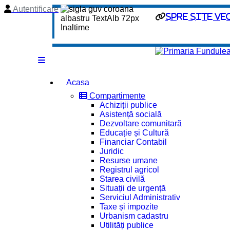
Autentificare
spre site ve
Acasa
Compartimente
Achiziții publice
Asistență socială
Dezvoltare comunitară
Educație și Cultură
Financiar Contabil
Juridic
Resurse umane
Registrul agricol
Starea civilă
Situații de urgență
Serviciul Administrativ
Taxe și impozite
Urbanism cadastru
Utilități publice