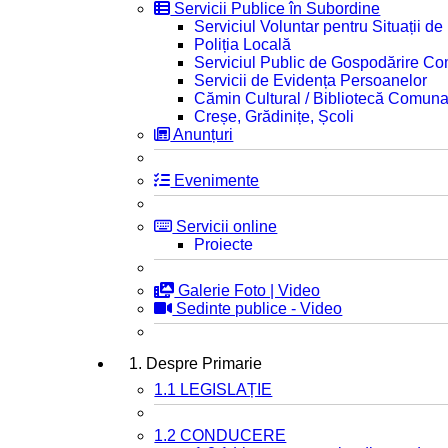
Servicii Publice în Subordine
Serviciul Voluntar pentru Situații d
Poliția Locală
Serviciul Public de Gospodărire C
Servicii de Evidența Persoanelor
Cămin Cultural / Bibliotecă Comuna
Creșe, Grădinițe, Școli
Anunțuri
Evenimente
Servicii online
Proiecte
Galerie Foto | Video
Sedinte publice - Video
1. Despre Primarie
1.1 LEGISLAȚIE
1.2 CONDUCERE