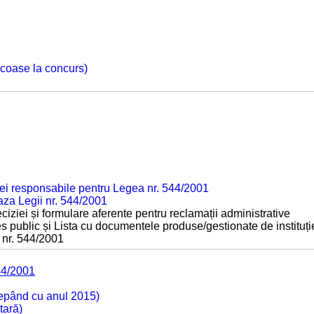
 scoase la concurs)
ei responsabile pentru Legea nr. 544/2001
baza Legii nr. 544/2001
ciziei și formulare aferente pentru reclamații administrative
s public și Lista cu documentele produse/gestionate de instituți
 nr. 544/2001
44/2001
cepând cu anul 2015)
tară)