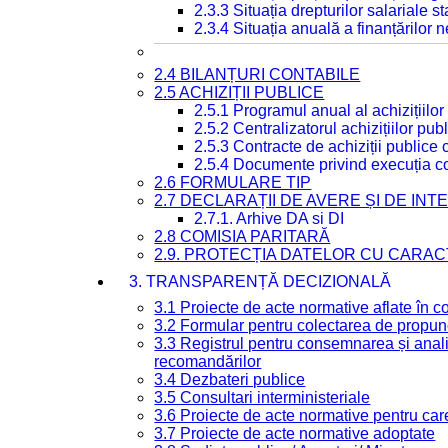
2.3.3 Situația drepturilor salariale s
2.3.4 Situația anuală a finanțărilor
2.4 BILANȚURI CONTABILE
2.5 ACHIZIȚII PUBLICE
2.5.1 Programul anual al achizițiilor
2.5.2 Centralizatorul achizițiilor p
2.5.3 Contracte de achiziții publice
2.5.4 Documente privind execuția co
2.6 FORMULARE TIP
2.7 DECLARAȚII DE AVERE ȘI DE IN
2.7.1. Arhive DA si DI
2.8 COMISIA PARITARĂ
2.9. PROTECȚIA DATELOR CU CARA
3. TRANSPARENȚĂ DECIZIONALĂ
3.1 Proiecte de acte normative aflate în c
3.2 Formular pentru colectarea de propune
3.3 Registrul pentru consemnarea și anali
recomandărilor
3.4 Dezbateri publice
3.5 Consultari interministeriale
3.6 Proiecte de acte normative pentru care
3.7 Proiecte de acte normative adoptate