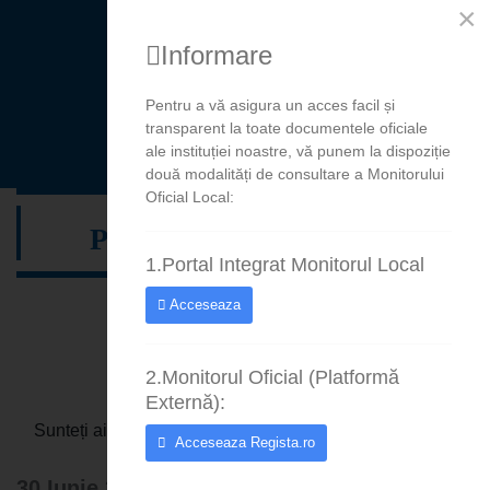
×
spre site vechi
Informare
Pentru a vă asigura un acces facil și
transparent la toate documentele oficiale
ale instituției noastre, vă punem la dispoziție
două modalități de consultare a Monitorului
Oficial Local:
PRIMĂRIA FUNDULEA
1.Portal Integrat Monitorul Local
Acceseaza
2.Monitorul Oficial (Platformă
Externă):
Sunteți aici:
1. Despre Primarie
1.1 LEGISLAȚIE
Acceseaza Regista.ro
30 Iunie 2025