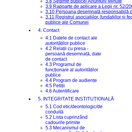
3.8 Ședințe publice/ Anunțuri/ Minute
3.9 Rapoarte de aplicare a Legii nr. 52/2
3.10 Persoana desemnată responsabilă pen
3.11 Registrul asociațiilor, fundațiilor și fe
publice ale Comunei
4. Contact
4.1 Datele de contact ale
autorităților publice
4.2 Relații cu presa -
persoană desemnată, date
de contact
4.3 Programul de
funcționare al autorităților
publice
4.4 Program de audiențe
4.5 Petiții
4.6 Autentificare
5. INTEGRITATE INSTITUȚIONALĂ
5.1 Cod etic/deontologic/de
conduită
5.2 Lista cuprinzând
cadourile primite
5.3 Mecanismul de