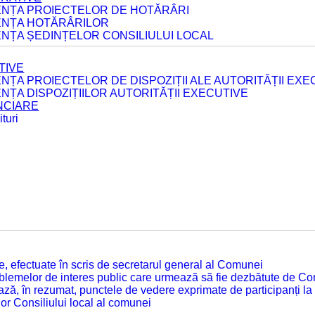
DENȚA PROIECTELOR DE HOTĂRÂRI
DENȚA HOTĂRÂRILOR
ENȚA ȘEDINȚELOR CONSILIULUI LOCAL
TIVE
ENȚA PROIECTELOR DE DISPOZIȚII ALE AUTORITĂȚII EXE
ENȚA DISPOZIȚIILOR AUTORITĂȚII EXECUTIVE
ANCIARE
turi
tate, efectuate în scris de secretarul general al Comunei
roblemelor de interes public care urmează să fie dezbătute de Con
ză, în rezumat, punctele de vedere exprimate de participanți la
or Consiliului local al comunei