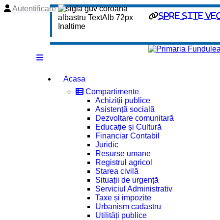
Autentificare
spre site ve
Acasa
Compartimente
Achiziții publice
Asistență socială
Dezvoltare comunitară
Educație și Cultură
Financiar Contabil
Juridic
Resurse umane
Registrul agricol
Starea civilă
Situații de urgență
Serviciul Administrativ
Taxe și impozite
Urbanism cadastru
Utilități publice