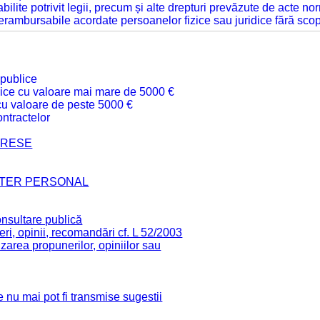
tabilite potrivit legii, precum și alte drepturi prevăzute de acte no
 nerambursabile acordate persoanelor fizice sau juridice fără sco
 publice
ublice cu valoare mai mare de 5000 €
 cu valoare de peste 5000 €
ntractelor
TERESE
CTER PERSONAL
onsultare publică
ri, opinii, recomandări cf. L 52/2003
zarea propunerilor, opiniilor sau
 nu mai pot fi transmise sugestii