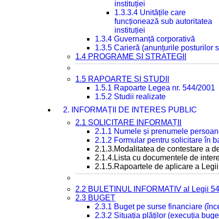
instituției
1.3.3.4 Unitățile care
funcționează sub autoritatea
instituției
1.3.4 Guvernanță corporativă
1.3.5 Carieră (anunțurile posturilor
1.4 PROGRAME ȘI STRATEGII
1.5 RAPOARTE ȘI STUDII
1.5.1 Rapoarte Legea nr. 544/2001
1.5.2 Studii realizate
2. INFORMAȚII DE INTERES PUBLIC
2.1 SOLICITARE INFORMAȚII
2.1.1 Numele și prenumele persoan
2.1.2 Formular pentru solicitare în 
2.1.3.Modalitatea de contestare a de
2.1.4.Lista cu documentele de intere
2.1.5.Rapoartele de aplicare a Legii
2.2 BULETINUL INFORMATIV al Legii 5
2.3 BUGET
2.3.1 Buget pe surse financiare (în
2.3.2 Situația plăților (execuția buge