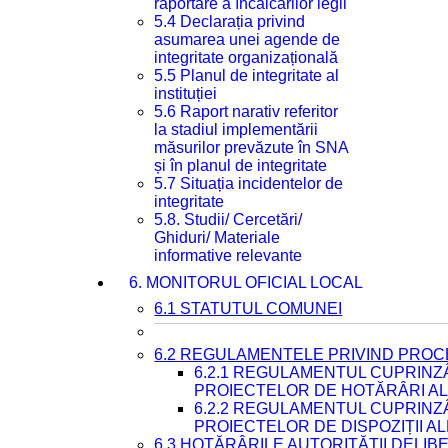
raportare a încălcărilor legii
5.4 Declarația privind
asumarea unei agende de
integritate organizațională
5.5 Planul de integritate al
instituției
5.6 Raport narativ referitor
la stadiul implementării
măsurilor prevăzute în SNA
și în planul de integritate
5.7 Situația incidentelor de
integritate
5.8. Studii/ Cercetări/
Ghiduri/ Materiale
informative relevante
6. MONITORUL OFICIAL LOCAL
6.1 STATUTUL COMUNEI
6.2 REGULAMENTELE PRIVIND PROC
6.2.1 REGULAMENTUL CUPRINZ
PROIECTELOR DE HOTĂRÂRI ALE
6.2.2 REGULAMENTUL CUPRINZ
PROIECTELOR DE DISPOZIȚII A
6.3 HOTĂRÂRILE AUTORITĂȚII DELIB