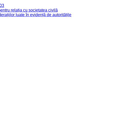
003
tru relația cu societatea civilă
derațiilor luate în evidență de autoritățile