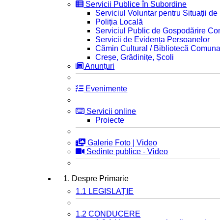
Servicii Publice în Subordine
Serviciul Voluntar pentru Situații d
Poliția Locală
Serviciul Public de Gospodărire C
Servicii de Evidența Persoanelor
Cămin Cultural / Bibliotecă Comuna
Creșe, Grădinițe, Școli
Anunțuri
Evenimente
Servicii online
Proiecte
Galerie Foto | Video
Sedinte publice - Video
1. Despre Primarie
1.1 LEGISLAȚIE
1.2 CONDUCERE