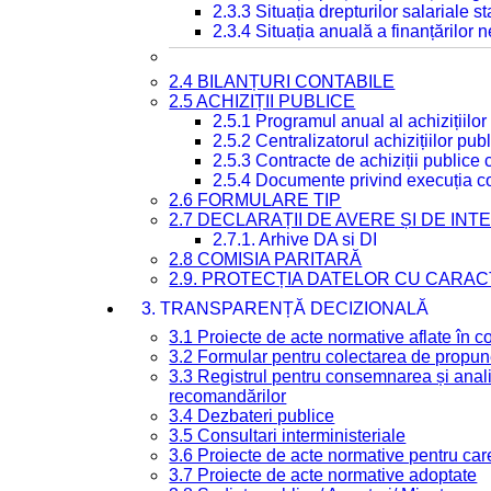
2.3.3 Situația drepturilor salariale s
2.3.4 Situația anuală a finanțărilor
2.4 BILANȚURI CONTABILE
2.5 ACHIZIȚII PUBLICE
2.5.1 Programul anual al achizițiilor
2.5.2 Centralizatorul achizițiilor p
2.5.3 Contracte de achiziții publice
2.5.4 Documente privind execuția co
2.6 FORMULARE TIP
2.7 DECLARAȚII DE AVERE ȘI DE IN
2.7.1. Arhive DA si DI
2.8 COMISIA PARITARĂ
2.9. PROTECȚIA DATELOR CU CARA
3. TRANSPARENȚĂ DECIZIONALĂ
3.1 Proiecte de acte normative aflate în c
3.2 Formular pentru colectarea de propune
3.3 Registrul pentru consemnarea și anali
recomandărilor
3.4 Dezbateri publice
3.5 Consultari interministeriale
3.6 Proiecte de acte normative pentru care
3.7 Proiecte de acte normative adoptate