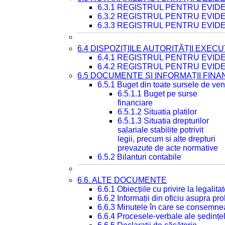
6.3.1 REGISTRUL PENTRU EVI
6.3.2 REGISTRUL PENTRU EVI
6.3.3 REGISTRUL PENTRU EVID
6.4 DISPOZIȚIILE AUTORITĂȚII EXECU
6.4.1 REGISTRUL PENTRU EVID
6.4.2 REGISTRUL PENTRU EVID
6.5 DOCUMENTE ȘI INFORMAȚII FIN
6.5.1 Buget din toate sursele de veni
6.5.1.1 Buget pe surse
financiare
6.5.1.2 Situatia platilor
6.5.1.3 Situatia drepturilor
salariale stabilite potrivit
legii, precum si alte drepturi
prevazute de acte normative
6.5.2 Bilanturi contabile
6.6. ALTE DOCUMENTE
6.6.1 Obiecțiile cu privire la legali
6.6.2 Informații din oficiu asupra p
6.6.3 Minutele în care se consemnea
6.6.4 Procesele-verbale ale ședințel