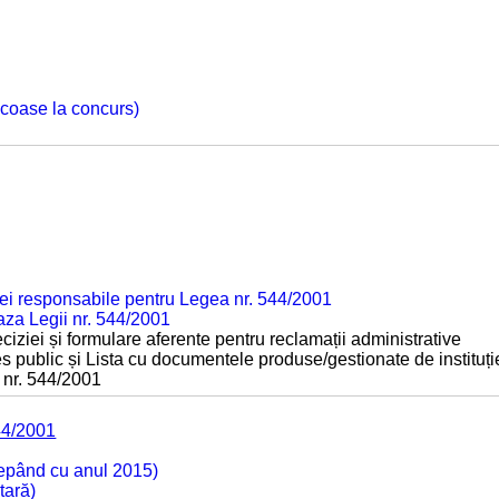
 scoase la concurs)
ei responsabile pentru Legea nr. 544/2001
baza Legii nr. 544/2001
ciziei și formulare aferente pentru reclamații administrative
s public și Lista cu documentele produse/gestionate de instituți
 nr. 544/2001
44/2001
cepând cu anul 2015)
tară)