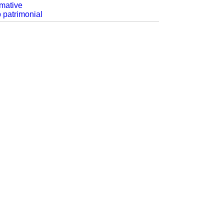
rmative
p patrimonial