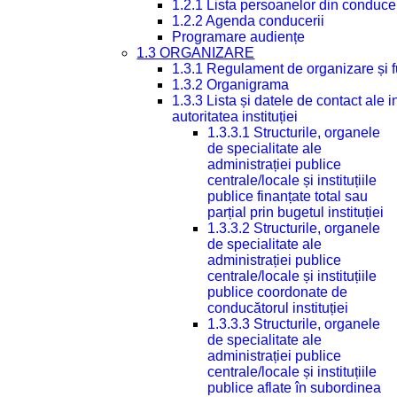
1.2.1 Lista persoanelor din conduce
1.2.2 Agenda conducerii
Programare audiențe
1.3 ORGANIZARE
1.3.1 Regulament de organizare și 
1.3.2 Organigrama
1.3.3 Lista și datele de contact ale
autoritatea instituției
1.3.3.1 Structurile, organele
de specialitate ale
administrației publice
centrale/locale și instituțiile
publice finanțate total sau
parțial prin bugetul instituției
1.3.3.2 Structurile, organele
de specialitate ale
administrației publice
centrale/locale și instituțiile
publice coordonate de
conducătorul instituției
1.3.3.3 Structurile, organele
de specialitate ale
administrației publice
centrale/locale și instituțiile
publice aflate în subordinea