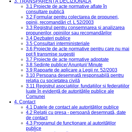
3. TRANSPARENȚĂ DECIZIONALĂ
3.1 Proiecte de acte normative aflate în
consultare publică
3.2 Formular pentru colectarea de propuneri,
opinii, recomandări cf. L 52/2003
3.3 Registrul pentru consemnarea și analizarea
propunerilor, opiniilor sau recomandărilor
3.4 Dezbateri publice
3.5 Consultari interministeriale
3.6 Proiecte de acte normative pentru care nu mai
pot fi transmise sugestii
3.7 Proiecte de acte normative adoptate
3.8 Ședințe publice/ Anunțuri/ Minute
3.9 Rapoarte de aplicare a Legii nr. 52/2003
3.10 Persoana desemnată responsabilă pentru
relația cu societatea civilă
3.11 Registrul asociațiilor, fundațiilor și federațiilor
luate în evidență de autoritățile publice ale
Comunei
4. Contact
4.1 Datele de contact ale autorităților publice
4.2 Relații cu presa - persoană desemnată, date
de contact
4.3 Programul de funcționare al autorităților
publice