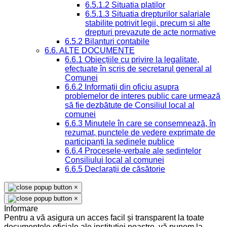
6.5.1.2 Situatia platilor
6.5.1.3 Situatia drepturilor salariale
stabilite potrivit legii, precum si alte
drepturi prevazute de acte normative
6.5.2 Bilanturi contabile
6.6. ALTE DOCUMENTE
6.6.1 Obiecțiile cu privire la legalitate,
efectuate în scris de secretarul general al
Comunei
6.6.2 Informații din oficiu asupra
problemelor de interes public care urmează
să fie dezbătute de Consiliul local al
comunei
6.6.3 Minutele în care se consemnează, în
rezumat, punctele de vedere exprimate de
participanți la ședinele publice
6.6.4 Procesele-verbale ale ședințelor
Consiliului local al comunei
6.6.5 Declarații de căsătorie
×
×
Informare
Pentru a vă asigura un acces facil și transparent la toate
documentele oficiale ale instituției noastre, vă punem la