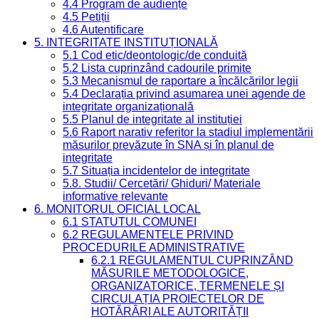
4.4 Program de audiențe
4.5 Petiții
4.6 Autentificare
5. INTEGRITATE INSTITUȚIONALĂ
5.1 Cod etic/deontologic/de conduită
5.2 Lista cuprinzând cadourile primite
5.3 Mecanismul de raportare a încălcărilor legii
5.4 Declarația privind asumarea unei agende de
integritate organizațională
5.5 Planul de integritate al instituției
5.6 Raport narativ referitor la stadiul implementării
măsurilor prevăzute în SNA și în planul de
integritate
5.7 Situația incidentelor de integritate
5.8. Studii/ Cercetări/ Ghiduri/ Materiale
informative relevante
6. MONITORUL OFICIAL LOCAL
6.1 STATUTUL COMUNEI
6.2 REGULAMENTELE PRIVIND
PROCEDURILE ADMINISTRATIVE
6.2.1 REGULAMENTUL CUPRINZÂND
MĂSURILE METODOLOGICE,
ORGANIZATORICE, TERMENELE ȘI
CIRCULAȚIA PROIECTELOR DE
HOTĂRÂRI ALE AUTORITĂȚII