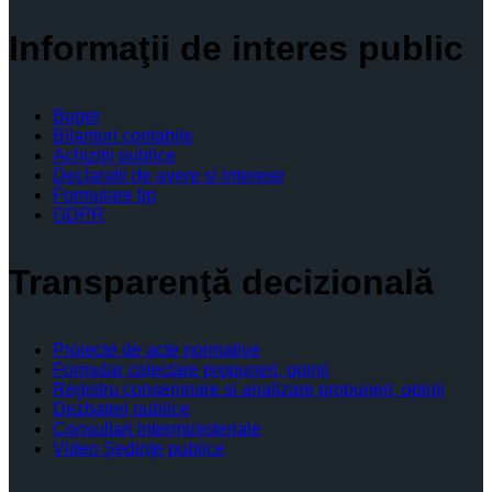
Informaţii de interes public
Buget
Bilanţuri contabile
Achiziţii publice
Declaratii de avere si interese
Formulare tip
GDPR
Transparenţă decizională
Proiecte de acte normative
Formular colectare propuneri, opinii
Registru consemnare si analizare propuneri, opinii
Dezbateri publice
Consultari interministeriale
Video Şedinţe publice