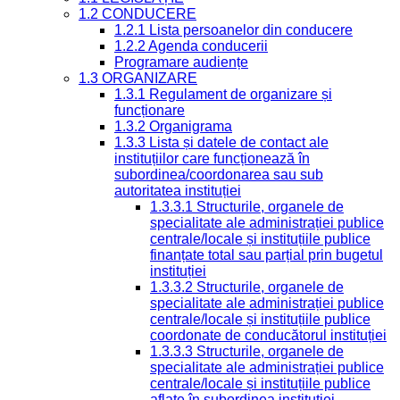
1.2 CONDUCERE
1.2.1 Lista persoanelor din conducere
1.2.2 Agenda conducerii
Programare audiențe
1.3 ORGANIZARE
1.3.1 Regulament de organizare și
funcționare
1.3.2 Organigrama
1.3.3 Lista și datele de contact ale
instituțiilor care funcționează în
subordinea/coordonarea sau sub
autoritatea instituției
1.3.3.1 Structurile, organele de
specialitate ale administrației publice
centrale/locale și instituțiile publice
finanțate total sau parțial prin bugetul
instituției
1.3.3.2 Structurile, organele de
specialitate ale administrației publice
centrale/locale și instituțiile publice
coordonate de conducătorul instituției
1.3.3.3 Structurile, organele de
specialitate ale administrației publice
centrale/locale și instituțiile publice
aflate în subordinea instituției