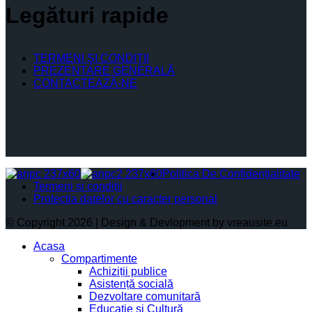
Legături rapide
TERMENI ŞI CONDIŢII
PREZENTARE GENERALĂ
CONTACTEAZĂ-NE
Politica De Confidențialitate
Termeni și condiții
Protectia datelor cu caracter personal
© Copyright 2026 | Design & Devlopment by vreausite.eu
Acasa
Compartimente
Achiziții publice
Asistență socială
Dezvoltare comunitară
Educație și Cultură