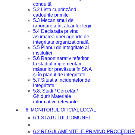
conduită
5.2 Lista cuprinzând
cadourile primite
5.3 Mecanismul de
raportare a încălcărilor legii
5.4 Declarația privind
asumarea unei agende de
integritate organizațională
5.5 Planul de integritate al
instituției
5.6 Raport narativ referitor
la stadiul implementării
măsurilor prevăzute în SNA
și în planul de integritate
5.7 Situația incidentelor de
integritate
5.8. Studii/ Cercetări/
Ghiduri/ Materiale
informative relevante
6. MONITORUL OFICIAL LOCAL
6.1 STATUTUL COMUNEI
6.2 REGULAMENTELE PRIVIND PROCEDURI