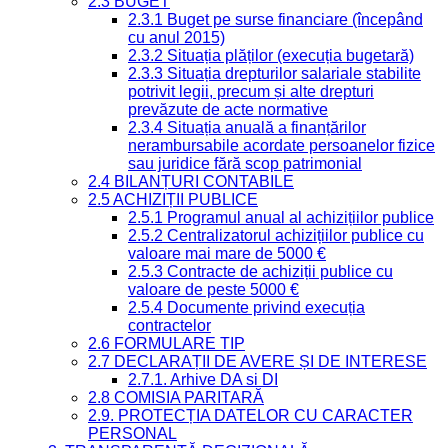
2.3 BUGET
2.3.1 Buget pe surse financiare (începând
cu anul 2015)
2.3.2 Situația plăților (execuția bugetară)
2.3.3 Situația drepturilor salariale stabilite
potrivit legii, precum și alte drepturi
prevăzute de acte normative
2.3.4 Situația anuală a finanțărilor
nerambursabile acordate persoanelor fizice
sau juridice fără scop patrimonial
2.4 BILANȚURI CONTABILE
2.5 ACHIZIȚII PUBLICE
2.5.1 Programul anual al achizițiilor publice
2.5.2 Centralizatorul achizițiilor publice cu
valoare mai mare de 5000 €
2.5.3 Contracte de achiziții publice cu
valoare de peste 5000 €
2.5.4 Documente privind execuția
contractelor
2.6 FORMULARE TIP
2.7 DECLARAȚII DE AVERE ȘI DE INTERESE
2.7.1. Arhive DA si DI
2.8 COMISIA PARITARĂ
2.9. PROTECȚIA DATELOR CU CARACTER
PERSONAL