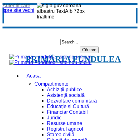
Autentificare
spre site vechi
PRIMĂRIA FUNDULEA
Acasa
Compartimente
Achiziții publice
Asistență socială
Dezvoltare comunitară
Educație și Cultură
Financiar Contabil
Juridic
Resurse umane
Registrul agricol
Starea civilă