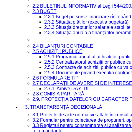
2.2 BULETINUL INFORMATIV al Legii 544/200
2.3 BUGET
2.3.1 Buget pe surse financiare (începând
2.3.2 Situația plăților (execuția bugetară)
2.3.3 Situația drepturilor salariale stabilit
2.3.4 Situația anuală a finanțărilor neramb
2.4 BILANȚURI CONTABILE
2.5 ACHIZIȚII PUBLICE
2.5.1 Programul anual al achizițiilor publi
2.5.2 Centralizatorul achizițiilor publice 
2.5.3 Contracte de achiziții publice cu va
2.5.4 Documente privind execuția contract
2.6 FORMULARE TIP
2.7 DECLARAȚII DE AVERE ȘI DE INTERES
2.7.1. Arhive DA si DI
2.8 COMISIA PARITARĂ
2.9. PROTECȚIA DATELOR CU CARACTER
3. TRANSPARENȚĂ DECIZIONALĂ
3.1 Proiecte de acte normative aflate în consult
3.2 Formular pentru colectarea de propuneri, opi
3.3 Registrul pentru consemnarea și analizarea p
recomandărilor