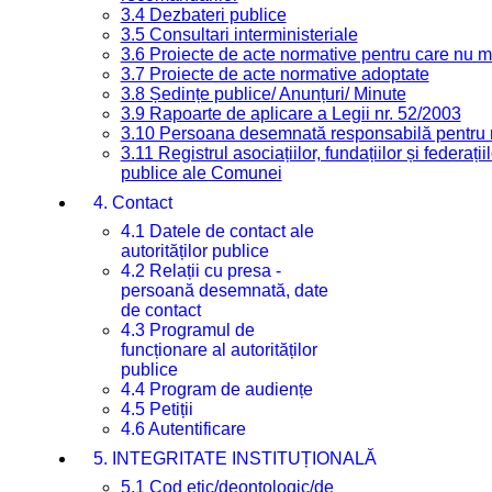
3.4 Dezbateri publice
3.5 Consultari interministeriale
3.6 Proiecte de acte normative pentru care nu ma
3.7 Proiecte de acte normative adoptate
3.8 Ședințe publice/ Anunțuri/ Minute
3.9 Rapoarte de aplicare a Legii nr. 52/2003
3.10 Persoana desemnată responsabilă pentru re
3.11 Registrul asociațiilor, fundațiilor și federații
publice ale Comunei
4. Contact
4.1 Datele de contact ale
autorităților publice
4.2 Relații cu presa -
persoană desemnată, date
de contact
4.3 Programul de
funcționare al autorităților
publice
4.4 Program de audiențe
4.5 Petiții
4.6 Autentificare
5. INTEGRITATE INSTITUȚIONALĂ
5.1 Cod etic/deontologic/de