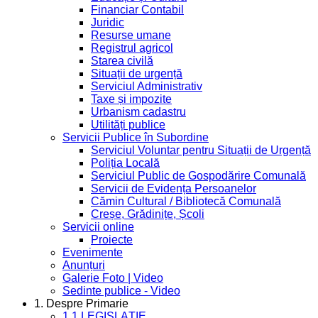
Financiar Contabil
Juridic
Resurse umane
Registrul agricol
Starea civilă
Situații de urgență
Serviciul Administrativ
Taxe și impozite
Urbanism cadastru
Utilități publice
Servicii Publice în Subordine
Serviciul Voluntar pentru Situații de Urgență
Poliția Locală
Serviciul Public de Gospodărire Comunală
Servicii de Evidența Persoanelor
Cămin Cultural / Bibliotecă Comunală
Creșe, Grădinițe, Școli
Servicii online
Proiecte
Evenimente
Anunțuri
Galerie Foto | Video
Sedinte publice - Video
1. Despre Primarie
1.1 LEGISLAȚIE