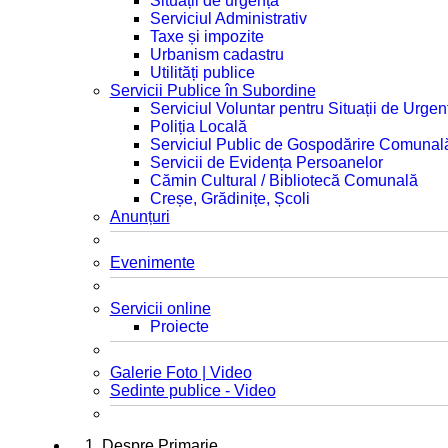
Situații de urgență
Serviciul Administrativ
Taxe și impozite
Urbanism cadastru
Utilități publice
Servicii Publice în Subordine
Serviciul Voluntar pentru Situații de Urgen
Poliția Locală
Serviciul Public de Gospodărire Comunal
Servicii de Evidența Persoanelor
Cămin Cultural / Bibliotecă Comunală
Creșe, Grădinițe, Școli
Anunțuri
Evenimente
Servicii online
Proiecte
Galerie Foto | Video
Sedinte publice - Video
1. Despre Primarie