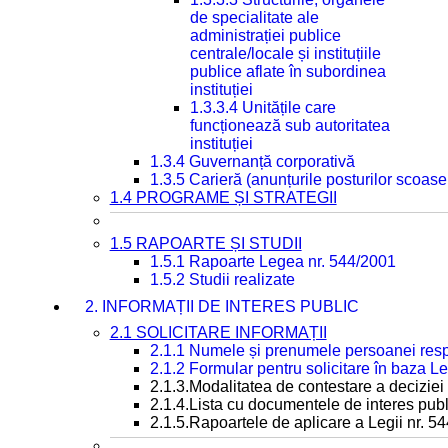
de specialitate ale
administrației publice
centrale/locale și instituțiile
publice aflate în subordinea
instituției
1.3.3.4 Unitățile care
funcționează sub autoritatea
instituției
1.3.4 Guvernanță corporativă
1.3.5 Carieră (anunțurile posturilor scoase
1.4 PROGRAME ȘI STRATEGII
1.5 RAPOARTE ȘI STUDII
1.5.1 Rapoarte Legea nr. 544/2001
1.5.2 Studii realizate
2. INFORMAȚII DE INTERES PUBLIC
2.1 SOLICITARE INFORMAȚII
2.1.1 Numele și prenumele persoanei resp
2.1.2 Formular pentru solicitare în baza Le
2.1.3.Modalitatea de contestare a deciziei 
2.1.4.Lista cu documentele de interes publ
2.1.5.Rapoartele de aplicare a Legii nr. 5