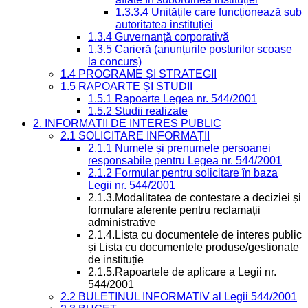
1.3.3.4 Unitățile care funcționează sub
autoritatea instituției
1.3.4 Guvernanță corporativă
1.3.5 Carieră (anunțurile posturilor scoase
la concurs)
1.4 PROGRAME ȘI STRATEGII
1.5 RAPOARTE ȘI STUDII
1.5.1 Rapoarte Legea nr. 544/2001
1.5.2 Studii realizate
2. INFORMAȚII DE INTERES PUBLIC
2.1 SOLICITARE INFORMAȚII
2.1.1 Numele și prenumele persoanei
responsabile pentru Legea nr. 544/2001
2.1.2 Formular pentru solicitare în baza
Legii nr. 544/2001
2.1.3.Modalitatea de contestare a deciziei și
formulare aferente pentru reclamații
administrative
2.1.4.Lista cu documentele de interes public
și Lista cu documentele produse/gestionate
de instituție
2.1.5.Rapoartele de aplicare a Legii nr.
544/2001
2.2 BULETINUL INFORMATIV al Legii 544/2001