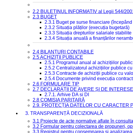
2.2 BULETINUL INFORMATIV al Legii 544/200
2.3 BUGET
2.3.1 Buget pe surse financiare (începând
2.3.2 Situația plăților (execuția bugetară)
2.3.3 Situația drepturilor salariale stabilit
2.3.4 Situația anuală a finanțărilor neramb
2.4 BILANȚURI CONTABILE
2.5 ACHIZIȚII PUBLICE
2.5.1 Programul anual al achizițiilor publi
2.5.2 Centralizatorul achizițiilor publice 
2.5.3 Contracte de achiziții publice cu va
2.5.4 Documente privind execuția contract
2.6 FORMULARE TIP
2.7 DECLARAȚII DE AVERE ȘI DE INTERES
2.7.1. Arhive DA si DI
2.8 COMISIA PARITARĂ
2.9. PROTECȚIA DATELOR CU CARACTER
3. TRANSPARENȚĂ DECIZIONALĂ
3.1 Proiecte de acte normative aflate în consult
3.2 Formular pentru colectarea de propuneri, opi
3.3 Registrul pentru consemnarea și analizarea p