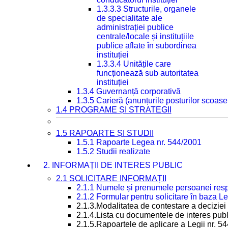
1.3.3.3 Structurile, organele
de specialitate ale
administrației publice
centrale/locale și instituțiile
publice aflate în subordinea
instituției
1.3.3.4 Unitățile care
funcționează sub autoritatea
instituției
1.3.4 Guvernanță corporativă
1.3.5 Carieră (anunțurile posturilor scoase
1.4 PROGRAME ȘI STRATEGII
1.5 RAPOARTE ȘI STUDII
1.5.1 Rapoarte Legea nr. 544/2001
1.5.2 Studii realizate
2. INFORMAȚII DE INTERES PUBLIC
2.1 SOLICITARE INFORMAȚII
2.1.1 Numele și prenumele persoanei resp
2.1.2 Formular pentru solicitare în baza Le
2.1.3.Modalitatea de contestare a deciziei 
2.1.4.Lista cu documentele de interes publ
2.1.5.Rapoartele de aplicare a Legii nr. 5