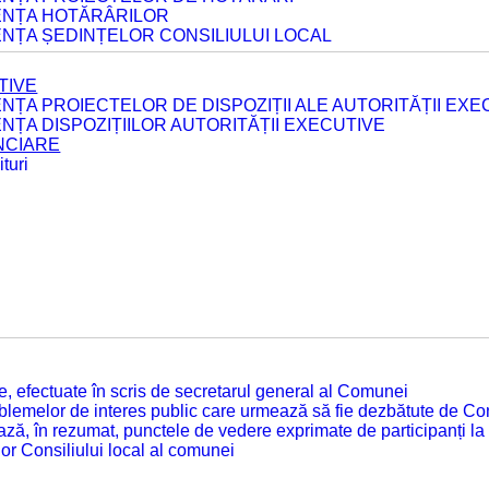
DENȚA HOTĂRÂRILOR
ENȚA ȘEDINȚELOR CONSILIULUI LOCAL
TIVE
ENȚA PROIECTELOR DE DISPOZIȚII ALE AUTORITĂȚII EXE
ENȚA DISPOZIȚIILOR AUTORITĂȚII EXECUTIVE
ANCIARE
turi
tate, efectuate în scris de secretarul general al Comunei
roblemelor de interes public care urmează să fie dezbătute de Con
ză, în rezumat, punctele de vedere exprimate de participanți la
or Consiliului local al comunei