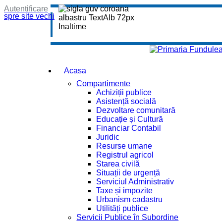
Autentificare
spre site vechi
Acasa
Compartimente
Achiziții publice
Asistență socială
Dezvoltare comunitară
Educație și Cultură
Financiar Contabil
Juridic
Resurse umane
Registrul agricol
Starea civilă
Situații de urgență
Serviciul Administrativ
Taxe și impozite
Urbanism cadastru
Utilități publice
Servicii Publice în Subordine