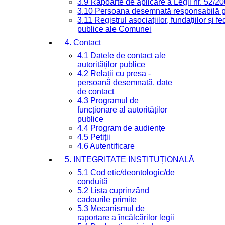
3.9 Rapoarte de aplicare a Legii nr. 52/2
3.10 Persoana desemnată responsabilă pen
3.11 Registrul asociațiilor, fundațiilor și fe
publice ale Comunei
4. Contact
4.1 Datele de contact ale
autorităților publice
4.2 Relații cu presa -
persoană desemnată, date
de contact
4.3 Programul de
funcționare al autorităților
publice
4.4 Program de audiențe
4.5 Petiții
4.6 Autentificare
5. INTEGRITATE INSTITUȚIONALĂ
5.1 Cod etic/deontologic/de
conduită
5.2 Lista cuprinzând
cadourile primite
5.3 Mecanismul de
raportare a încălcărilor legii