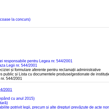
 scoase la concurs)
ei responsabile pentru Legea nr. 544/2001
baza Legii nr. 544/2001
ciziei și formulare aferente pentru reclamații administrative
s public și Lista cu documentele produse/gestionate de instituți
 nr. 544/2001
44/2001
cepând cu anul 2015)
tară)
tabilite potrivit legii, precum și alte drepturi prevăzute de acte no