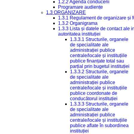
1.2.2 Agenda conducerii
Programare audiențe
1.3 ORGANIZARE
1.3.1 Regulament de organizare și 
1.3.2 Organigrama
1.3.3 Lista și datele de contact ale
autoritatea instituției
1.3.3.1 Structurile, organele
de specialitate ale
administrației publice
centrale/locale și instituțiile
publice finanțate total sau
parțial prin bugetul instituției
1.3.3.2 Structurile, organele
de specialitate ale
administrației publice
centrale/locale și instituțiile
publice coordonate de
conducătorul instituției
1.3.3.3 Structurile, organele
de specialitate ale
administrației publice
centrale/locale și instituțiile
publice aflate în subordinea
instituției