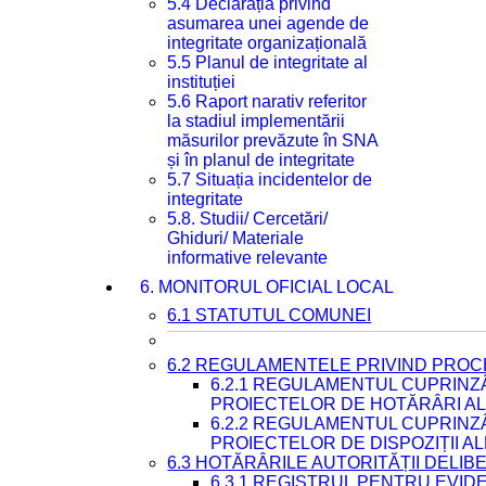
5.4 Declarația privind
asumarea unei agende de
integritate organizațională
5.5 Planul de integritate al
instituției
5.6 Raport narativ referitor
la stadiul implementării
măsurilor prevăzute în SNA
și în planul de integritate
5.7 Situația incidentelor de
integritate
5.8. Studii/ Cercetări/
Ghiduri/ Materiale
informative relevante
6. MONITORUL OFICIAL LOCAL
6.1 STATUTUL COMUNEI
6.2 REGULAMENTELE PRIVIND PROC
6.2.1 REGULAMENTUL CUPRINZ
PROIECTELOR DE HOTĂRÂRI ALE
6.2.2 REGULAMENTUL CUPRINZ
PROIECTELOR DE DISPOZIȚII A
6.3 HOTĂRÂRILE AUTORITĂȚII DELIB
6.3.1 REGISTRUL PENTRU EVI