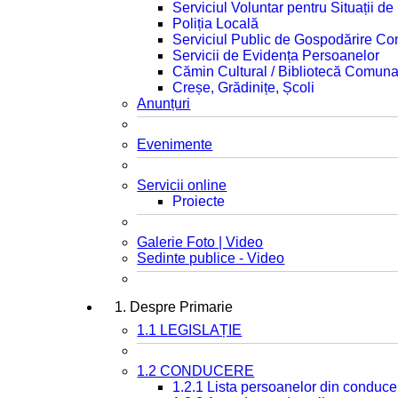
Serviciul Voluntar pentru Situații d
Poliția Locală
Serviciul Public de Gospodărire C
Servicii de Evidența Persoanelor
Cămin Cultural / Bibliotecă Comuna
Creșe, Grădinițe, Școli
Anunțuri
Evenimente
Servicii online
Proiecte
Galerie Foto | Video
Sedinte publice - Video
1. Despre Primarie
1.1 LEGISLAȚIE
1.2 CONDUCERE
1.2.1 Lista persoanelor din conduce