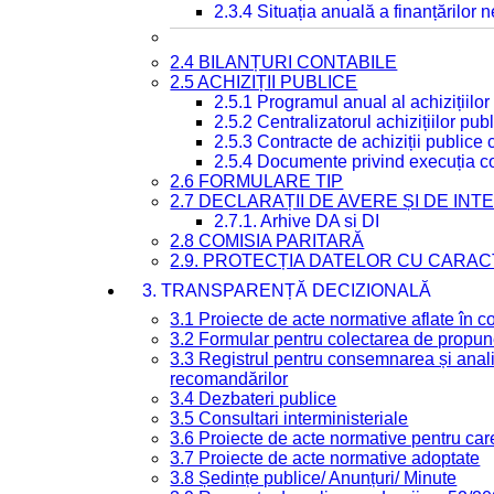
2.3.4 Situația anuală a finanțărilor
2.4 BILANȚURI CONTABILE
2.5 ACHIZIȚII PUBLICE
2.5.1 Programul anual al achizițiilor
2.5.2 Centralizatorul achizițiilor p
2.5.3 Contracte de achiziții publice
2.5.4 Documente privind execuția co
2.6 FORMULARE TIP
2.7 DECLARAȚII DE AVERE ȘI DE IN
2.7.1. Arhive DA si DI
2.8 COMISIA PARITARĂ
2.9. PROTECȚIA DATELOR CU CARA
3. TRANSPARENȚĂ DECIZIONALĂ
3.1 Proiecte de acte normative aflate în c
3.2 Formular pentru colectarea de propune
3.3 Registrul pentru consemnarea și anali
recomandărilor
3.4 Dezbateri publice
3.5 Consultari interministeriale
3.6 Proiecte de acte normative pentru care
3.7 Proiecte de acte normative adoptate
3.8 Ședințe publice/ Anunțuri/ Minute