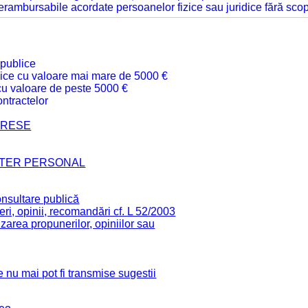
 nerambursabile acordate persoanelor fizice sau juridice fără sco
 publice
ublice cu valoare mai mare de 5000 €
 cu valoare de peste 5000 €
ntractelor
TERESE
CTER PERSONAL
onsultare publică
ri, opinii, recomandări cf. L 52/2003
zarea propunerilor, opiniilor sau
 nu mai pot fi transmise sugestii