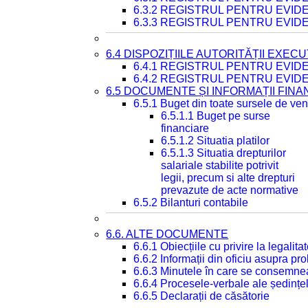
6.3.2 REGISTRUL PENTRU EVI
6.3.3 REGISTRUL PENTRU EVID
6.4 DISPOZIȚIILE AUTORITĂȚII EXECU
6.4.1 REGISTRUL PENTRU EVID
6.4.2 REGISTRUL PENTRU EVID
6.5 DOCUMENTE ȘI INFORMAȚII FIN
6.5.1 Buget din toate sursele de veni
6.5.1.1 Buget pe surse
financiare
6.5.1.2 Situatia platilor
6.5.1.3 Situatia drepturilor
salariale stabilite potrivit
legii, precum si alte drepturi
prevazute de acte normative
6.5.2 Bilanturi contabile
6.6. ALTE DOCUMENTE
6.6.1 Obiecțiile cu privire la legali
6.6.2 Informații din oficiu asupra p
6.6.3 Minutele în care se consemnea
6.6.4 Procesele-verbale ale ședințel
6.6.5 Declarații de căsătorie