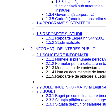
1.3.3.4 Unitățile care
funcționează sub autoritatea
instituției
1.3.4 Guvernanță corporativă
1.3.5 Carieră (anunțurile posturilor
1.4 PROGRAME ȘI STRATEGII
1.5 RAPOARTE ȘI STUDII
1.5.1 Rapoarte Legea nr. 544/2001
1.5.2 Studii realizate
2. INFORMAȚII DE INTERES PUBLIC
2.1 SOLICITARE INFORMAȚII
2.1.1 Numele și prenumele persoan
2.1.2 Formular pentru solicitare în 
2.1.3.Modalitatea de contestare a de
2.1.4.Lista cu documentele de intere
2.1.5.Rapoartele de aplicare a Legii
2.2 BULETINUL INFORMATIV al Legii 5
2.3 BUGET
2.3.1 Buget pe surse financiare (în
2.3.2 Situația plăților (execuția buge
2.3.3 Situația drepturilor salariale s