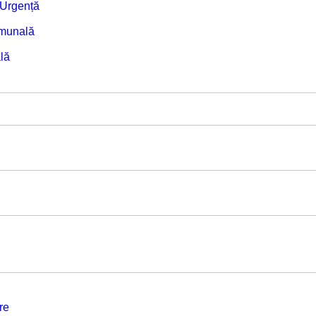
e Urgență
omunală
lă
re