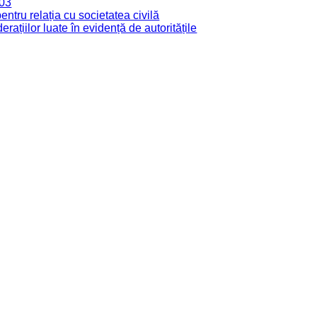
003
tru relația cu societatea civilă
derațiilor luate în evidență de autoritățile