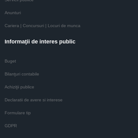
Anunturi
Cariera | Concursuri | Locuri de munca
Informaţii de interes public
Buget
Bilanţuri contabile
Achiziţii publice
Declaratii de avere si interese
Formulare tip
GDPR