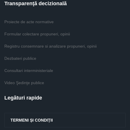
Transparenţă decizională
Proiecte de acte normative
Formular colectare propuneri, opinii
Registru consemnare si analizare propuneri, opinii
Dezbateri publice
Consultari interministeriale
Video Şedinţe publice
Legături rapide
TERMENI ŞI CONDIŢII