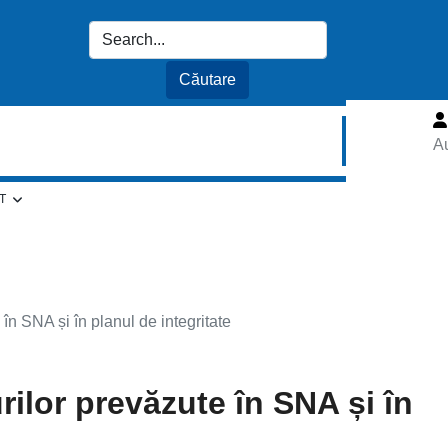
Au
T
 în SNA și în planul de integritate
rilor prevăzute în SNA și în