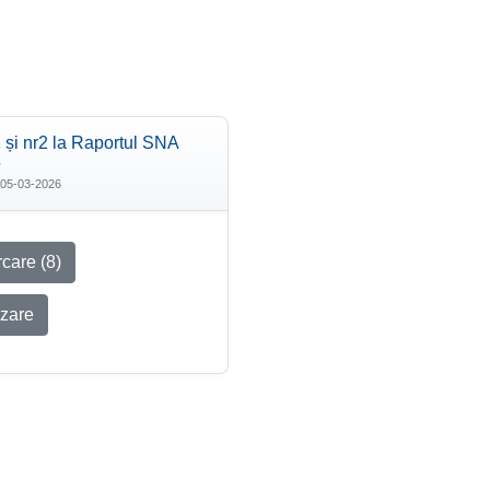
 și nr2 la Raportul SNA
5
05-03-2026
care (8)
izare