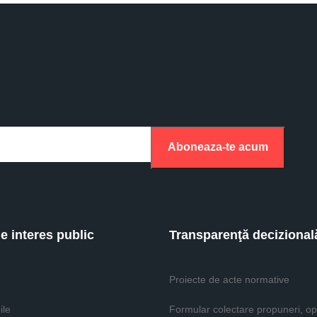
Aboneaza-te acum
de interes public
Transparenţă decizional
Proiecte de acte normative
ile
Formular colectare propuneri, opi