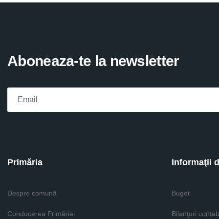
Aboneaza-te la newsletter
Please fill the required field.
Primăria
Informaţii 
Despre comună
Buget
Conducerea Primăriei
Bilanţuri contab