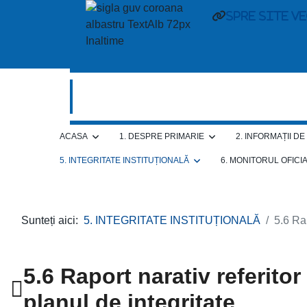
spre site v
ACASA
1. DESPRE PRIMARIE
2. INFORMAȚII D
5. INTEGRITATE INSTITUȚIONALĂ
6. MONITORUL OFICI
Sunteți aici:
5. INTEGRITATE INSTITUȚIONALĂ
5.6 Rap
5.6 Raport narativ referito
planul de integritate