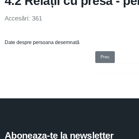
4.2 Relații cu presa - 
Accesări: 361
Date despre persoana desemnată
Articol precedent: 4
Prec
Aboneaza-te la newsletter