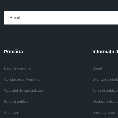
Please fill the required field.
Primăria
Informaţii 
Despre comună
Buget
Conducerea Primăriei
Bilanţuri contab
Aparatul de specialitate
Achiziţii publice
Servicii publice
Declaratii de a
Anunturi
Formulare tip