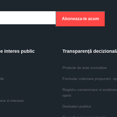
Aboneaza-te acum
de interes public
Transparenţă decizional
Proiecte de acte normative
ile
Formular colectare propuneri, opi
Registru consemnare si analizar
opinii
vere si interese
Dezbateri publice