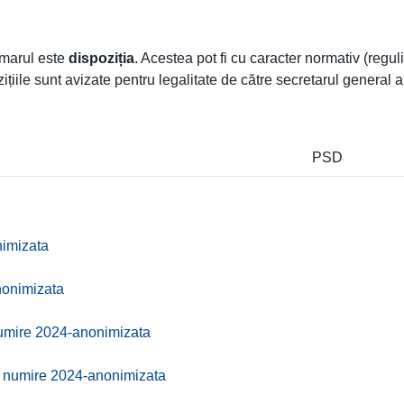
rimarul este
dispoziția
. Acestea pot fi cu caracter normativ (regu
ițiile sunt avizate pentru legalitate de către secretarul general al
PSD
nimizata
nonimizata
numire 2024-anonimizata
la numire 2024-anonimizata