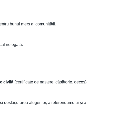
entru bunul mers al comunității.
cal nelegală.
e civilă
(certificate de naștere, căsătorie, deces).
 și desfășurarea alegerilor, a referendumului și a