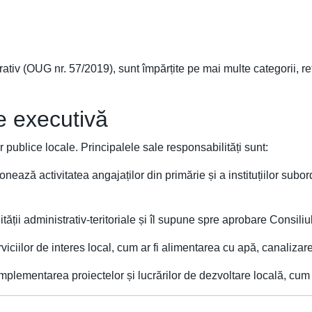
rativ (OUG nr. 57/2019), sunt împărțite pe mai multe categorii, re
te executivă
r publice locale. Principalele sale responsabilități sunt:
nează activitatea angajaților din primărie și a instituțiilor subo
ății administrativ-teritoriale și îl supune spre aprobare Consiliu
ciilor de interes local, cum ar fi alimentarea cu apă, canalizarea
plementarea proiectelor și lucrărilor de dezvoltare locală, cum ar 