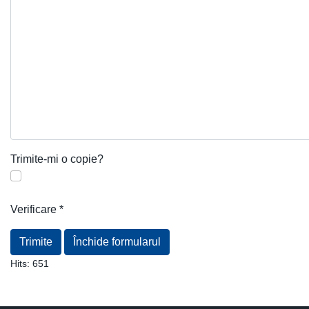
Trimite-mi o copie?
Verificare
*
Trimite
Închide formularul
Hits:
651