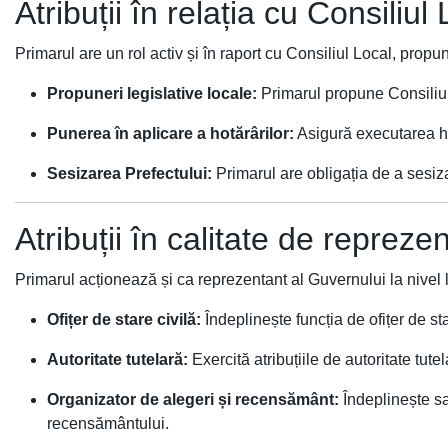
Atribuții în relația cu Consiliul
Primarul are un rol activ și în raport cu Consiliul Local, prop
Propuneri legislative locale:
Primarul propune Consiliu
Punerea în aplicare a hotărârilor:
Asigură executarea ho
Sesizarea Prefectului:
Primarul are obligația de a sesiza
Atribuții în calitate de reprezen
Primarul acționează și ca reprezentant al Guvernului la nivel lo
Ofițer de stare civilă:
Îndeplinește funcția de ofițer de s
Autoritate tutelară:
Exercită atribuțiile de autoritate tutel
Organizator de alegeri și recensământ:
Îndeplinește sa
recensământului.