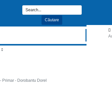
Au
 - Primar - Dorobantu Dorel