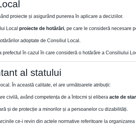
 Local
unând proiecte și asigurând punerea în aplicare a deciziilor.
lui Local
proiecte de hotărâri
, pe care le consideră necesare p
tărârilor adoptate de Consiliul Local.
 prefectul în cazul în care consideră o hotărâre a Consiliului Lo
tant al statului
cal. În această calitate, el are următoarele atribuții:
tare civilă, având competența de a întocmi și elibera
acte de star
ară și de protecție a minorilor și a persoanelor cu dizabilități.
rcinile ce-i revin din actele normative referitoare la organizarea