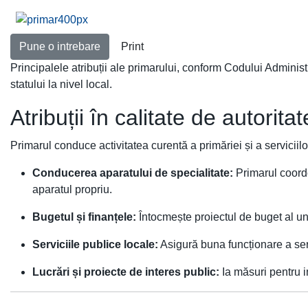
Pune o intrebare
Print
Principalele atribuții ale primarului, conform Codului Administ
statului la nivel local.
Atribuții în calitate de autorita
Primarul conduce activitatea curentă a primăriei și a serviciilo
Conducerea aparatului de specialitate:
Primarul coordo
aparatul propriu.
Bugetul și finanțele:
Întocmește proiectul de buget al unit
Serviciile publice locale:
Asigură buna funcționare a servi
Lucrări și proiecte de interes public:
Ia măsuri pentru im