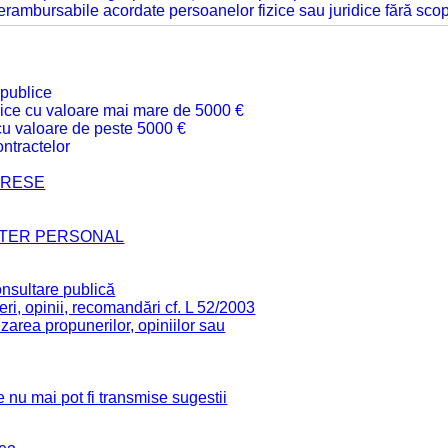
 nerambursabile acordate persoanelor fizice sau juridice fără sco
 publice
ublice cu valoare mai mare de 5000 €
 cu valoare de peste 5000 €
ntractelor
TERESE
CTER PERSONAL
onsultare publică
ri, opinii, recomandări cf. L 52/2003
zarea propunerilor, opiniilor sau
 nu mai pot fi transmise sugestii