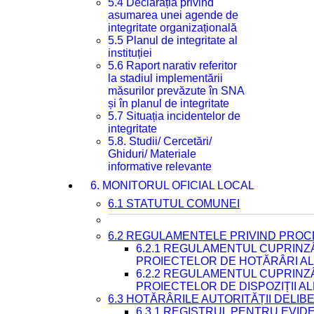
5.4 Declarația privind
asumarea unei agende de
integritate organizațională
5.5 Planul de integritate al
instituției
5.6 Raport narativ referitor
la stadiul implementării
măsurilor prevăzute în SNA
și în planul de integritate
5.7 Situația incidentelor de
integritate
5.8. Studii/ Cercetări/
Ghiduri/ Materiale
informative relevante
6. MONITORUL OFICIAL LOCAL
6.1 STATUTUL COMUNEI
6.2 REGULAMENTELE PRIVIND PROC
6.2.1 REGULAMENTUL CUPRINZ
PROIECTELOR DE HOTĂRÂRI ALE
6.2.2 REGULAMENTUL CUPRINZ
PROIECTELOR DE DISPOZIȚII A
6.3 HOTĂRÂRILE AUTORITĂȚII DELIB
6.3.1 REGISTRUL PENTRU EVI