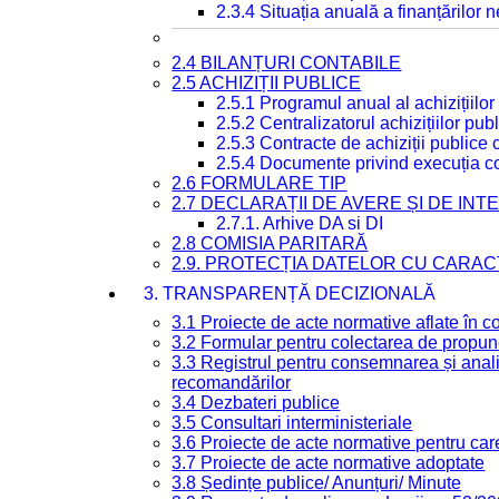
2.3.4 Situația anuală a finanțărilor
2.4 BILANȚURI CONTABILE
2.5 ACHIZIȚII PUBLICE
2.5.1 Programul anual al achizițiilor
2.5.2 Centralizatorul achizițiilor p
2.5.3 Contracte de achiziții publice
2.5.4 Documente privind execuția co
2.6 FORMULARE TIP
2.7 DECLARAȚII DE AVERE ȘI DE IN
2.7.1. Arhive DA si DI
2.8 COMISIA PARITARĂ
2.9. PROTECȚIA DATELOR CU CARA
3. TRANSPARENȚĂ DECIZIONALĂ
3.1 Proiecte de acte normative aflate în c
3.2 Formular pentru colectarea de propune
3.3 Registrul pentru consemnarea și anali
recomandărilor
3.4 Dezbateri publice
3.5 Consultari interministeriale
3.6 Proiecte de acte normative pentru care
3.7 Proiecte de acte normative adoptate
3.8 Ședințe publice/ Anunțuri/ Minute