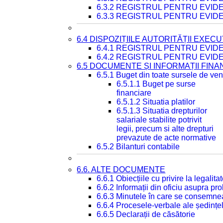
6.3.2 REGISTRUL PENTRU EVI
6.3.3 REGISTRUL PENTRU EVID
6.4 DISPOZIȚIILE AUTORITĂȚII EXECU
6.4.1 REGISTRUL PENTRU EVID
6.4.2 REGISTRUL PENTRU EVID
6.5 DOCUMENTE ȘI INFORMAȚII FIN
6.5.1 Buget din toate sursele de veni
6.5.1.1 Buget pe surse
financiare
6.5.1.2 Situatia platilor
6.5.1.3 Situatia drepturilor
salariale stabilite potrivit
legii, precum si alte drepturi
prevazute de acte normative
6.5.2 Bilanturi contabile
6.6. ALTE DOCUMENTE
6.6.1 Obiecțiile cu privire la legali
6.6.2 Informații din oficiu asupra p
6.6.3 Minutele în care se consemnea
6.6.4 Procesele-verbale ale ședințel
6.6.5 Declarații de căsătorie