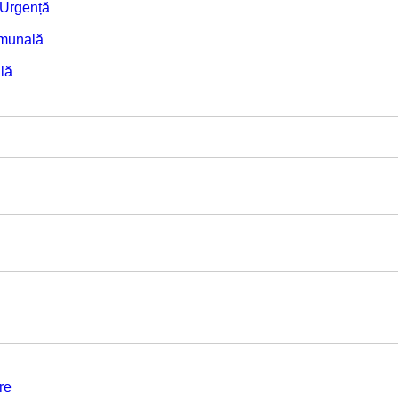
e Urgență
omunală
lă
re