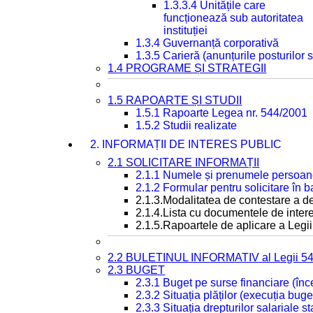
1.3.3.4 Unitățile care
funcționează sub autoritatea
instituției
1.3.4 Guvernanță corporativă
1.3.5 Carieră (anunțurile posturilor
1.4 PROGRAME ȘI STRATEGII
1.5 RAPOARTE ȘI STUDII
1.5.1 Rapoarte Legea nr. 544/2001
1.5.2 Studii realizate
2. INFORMAȚII DE INTERES PUBLIC
2.1 SOLICITARE INFORMAȚII
2.1.1 Numele și prenumele persoan
2.1.2 Formular pentru solicitare în 
2.1.3.Modalitatea de contestare a de
2.1.4.Lista cu documentele de intere
2.1.5.Rapoartele de aplicare a Legii
2.2 BULETINUL INFORMATIV al Legii 5
2.3 BUGET
2.3.1 Buget pe surse financiare (în
2.3.2 Situația plăților (execuția buge
2.3.3 Situația drepturilor salariale s