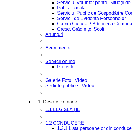
Serviciul Voluntar pentru Situații d
Poliția Locală
Serviciul Public de Gospodărire C
Servicii de Evidența Persoanelor
Cămin Cultural / Bibliotecă Comuna
Creșe, Grădinițe, Școli
Anunțuri
Evenimente
Servicii online
Proiecte
Galerie Foto | Video
Sedinte publice - Video
1. Despre Primarie
1.1 LEGISLAȚIE
1.2 CONDUCERE
1.2.1 Lista persoanelor din conduce