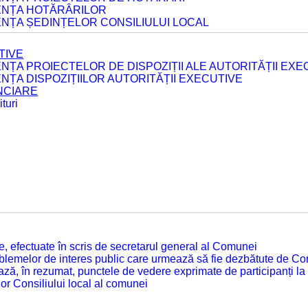
DENȚA HOTĂRÂRILOR
ENȚA ȘEDINȚELOR CONSILIULUI LOCAL
TIVE
ENȚA PROIECTELOR DE DISPOZIȚII ALE AUTORITĂȚII EXE
ENȚA DISPOZIȚIILOR AUTORITĂȚII EXECUTIVE
ANCIARE
turi
tate, efectuate în scris de secretarul general al Comunei
roblemelor de interes public care urmează să fie dezbătute de Con
ză, în rezumat, punctele de vedere exprimate de participanți la
or Consiliului local al comunei