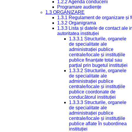
1.2.2 Agenda conducerii
Programare audiențe
1.3 ORGANIZARE
1.3.1 Regulament de organizare și 
1.3.2 Organigrama
1.3.3 Lista și datele de contact ale
autoritatea instituției
1.3.3.1 Structurile, organele
de specialitate ale
administrației publice
centrale/locale și instituțiile
publice finanțate total sau
parțial prin bugetul instituției
1.3.3.2 Structurile, organele
de specialitate ale
administrației publice
centrale/locale și instituțiile
publice coordonate de
conducătorul instituției
1.3.3.3 Structurile, organele
de specialitate ale
administrației publice
centrale/locale și instituțiile
publice aflate în subordinea
instituției