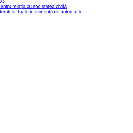
003
tru relația cu societatea civilă
derațiilor luate în evidență de autoritățile