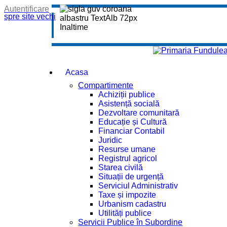
Autentificare
spre site vechi
Acasa
Compartimente
Achiziții publice
Asistență socială
Dezvoltare comunitară
Educație și Cultură
Financiar Contabil
Juridic
Resurse umane
Registrul agricol
Starea civilă
Situații de urgență
Serviciul Administrativ
Taxe și impozite
Urbanism cadastru
Utilități publice
Servicii Publice în Subordine