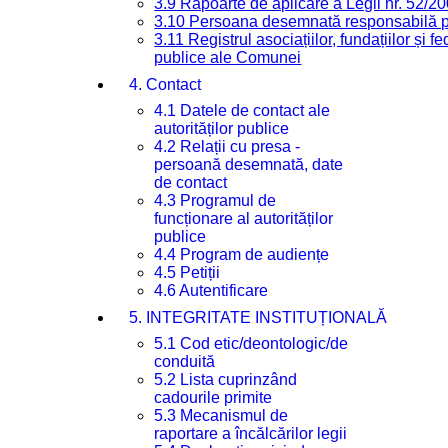
3.9 Rapoarte de aplicare a Legii nr. 52/2
3.10 Persoana desemnată responsabilă pen
3.11 Registrul asociațiilor, fundațiilor și fe
publice ale Comunei
4. Contact
4.1 Datele de contact ale
autorităților publice
4.2 Relații cu presa -
persoană desemnată, date
de contact
4.3 Programul de
funcționare al autorităților
publice
4.4 Program de audiențe
4.5 Petiții
4.6 Autentificare
5. INTEGRITATE INSTITUȚIONALĂ
5.1 Cod etic/deontologic/de
conduită
5.2 Lista cuprinzând
cadourile primite
5.3 Mecanismul de
raportare a încălcărilor legii