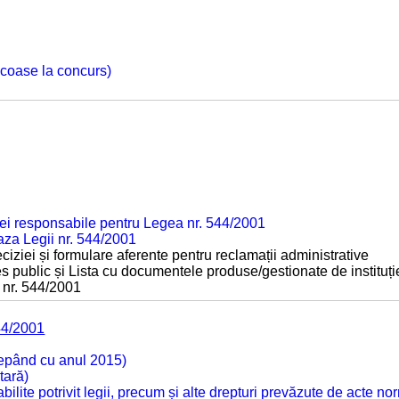
 scoase la concurs)
ei responsabile pentru Legea nr. 544/2001
baza Legii nr. 544/2001
ciziei și formulare aferente pentru reclamații administrative
s public și Lista cu documentele produse/gestionate de instituți
 nr. 544/2001
44/2001
cepând cu anul 2015)
tară)
tabilite potrivit legii, precum și alte drepturi prevăzute de acte no